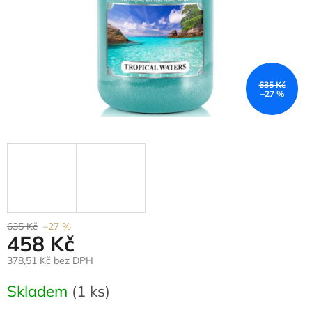
635 Kč
–27 %
635 Kč
–27 %
458 Kč
378,51 Kč bez DPH
Měrná
Skladem
(1 ks)
cena: