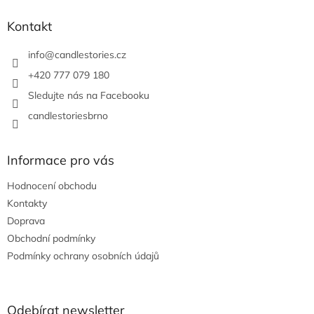
p
a
Kontakt
t
í
info
@
candlestories.cz
+420 777 079 180
Sledujte nás na Facebooku
candlestoriesbrno
Informace pro vás
Hodnocení obchodu
Kontakty
Doprava
Obchodní podmínky
Podmínky ochrany osobních údajů
Odebírat newsletter