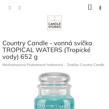
Přejít
NÁKU
na
obsah
KOŠÍK
Country Candle - vonná svíčka
TROPICAL WATERS (Tropické
vody) 652 g
Průměrné
Neohodnoceno
Podrobnosti hodnocení
Značka:
Country Candle
hodnocení
produktu
je
0,0
z
5
hvězdiček.