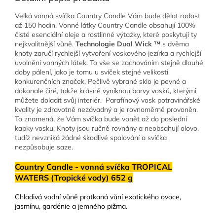
Velká vonná svíčka Country Candle Vám bude dělat radost
až 150 hodin. Vonné látky Country Candle obsahují 100%
čisté esenciální oleje a rostlinné výtažky, které poskytují ty
nejkvalitnější vůně.
Technologie Dual Wick ™
s dvěma
knoty zaručí rychlejší vytvoření voskového jezírka a rychlejší
uvolnění vonných látek. To vše se zachováním stejně dlouhé
doby pálení, jako je tomu u svíček stejné velikosti
konkurenčních značek. Pečlivě vybrané sklo je pevné a
dokonale čiré, takže krásně vyniknou barvy vosků, kterými
můžete doladit svůj interiér.
Parafínový vosk potravinářské
kvality je zdravotně nezávadný a je rovnoměrně provoněn.
To znamená, že Vám svíčka bude vonět až do poslední
kapky vosku. Knoty jsou ručně rovnány a neobsahují olovo,
tudíž nevzniká žádné škodlivé spalování a svíčka
nezpůsobuje saze.
Country Candle - vonná svíčka TROPICAL
WATERS (Tropické vody) 652 g
Chladivá vodní vůně protkaná vůní exotického ovoce,
jasmínu, gardénie a jemného pižma.