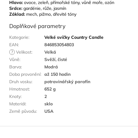
Hlava:
ovoce, zeleň, přímořské tóny, vůně moře, ozón
Srdce:
gardénie, růže, jasmín
Základ:
mech, pižmo, dřevité tóny
Doplňkové parametry
Kategorie
:
Velké svíčky Country Candle
EAN
:
846853054803
?
Velikost
:
Velká
Vůně
:
Svěží, čisté
Barva
:
Modrá
Doba provonění
:
až 150 hodin
Druh vosku
:
potravinářský parafín
Hmotnost
:
652 g
Knoty
:
2
Materiál
:
sklo
Země původu
:
USA
Z
á