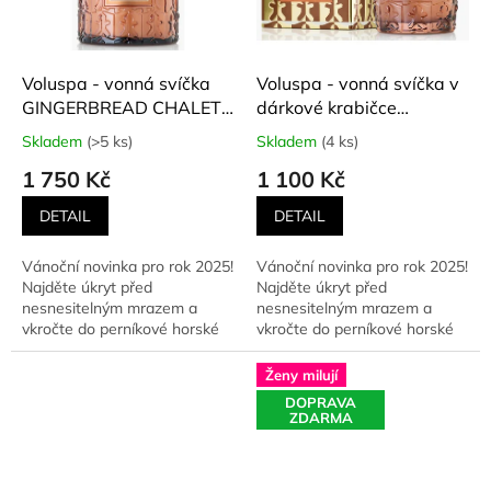
Voluspa - vonná svíčka
Voluspa - vonná svíčka v
GINGERBREAD CHALET
dárkové krabičce
(Perníková chata) 510 g
GINGERBREAD CHALET
Skladem
(>5 ks)
Skladem
(4 ks)
Průměrné
Průměrné
(Perníková chata) 184 g
hodnocení
hodnocení
1 750 Kč
1 100 Kč
produktu
produktu
je
je
DETAIL
DETAIL
5,0
5,0
z
z
Vánoční novinka pro rok 2025!
Vánoční novinka pro rok 2025!
5
5
Najděte úkryt před
Najděte úkryt před
hvězdiček.
hvězdiček.
nesnesitelným mrazem a
nesnesitelným mrazem a
vkročte do perníkové horské
vkročte do perníkové horské
chaty, kde hoří oheň,
chaty, kde hoří oheň,
podávají...
podávají...
Ženy milují
DOPRAVA
ZDARMA