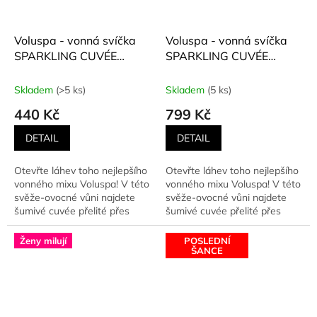
Voluspa - vonná svíčka
Voluspa - vonná svíčka
SPARKLING CUVÉE
SPARKLING CUVÉE
(Šumivé cuvée) 113 g
(Šumivé cuvée) 156 g
Skladem
(>5 ks)
Skladem
(5 ks)
440 Kč
799 Kč
DETAIL
DETAIL
Otevřte láhev toho nejlepšího
Otevřte láhev toho nejlepšího
vonného mixu Voluspa! V této
vonného mixu Voluspa! V této
svěže-ovocné vůni najdete
svěže-ovocné vůni najdete
šumivé cuvée přelité přes
šumivé cuvée přelité přes
plátky šťavnatého...
plátky šťavnatého...
Ženy milují
POSLEDNÍ
ŠANCE