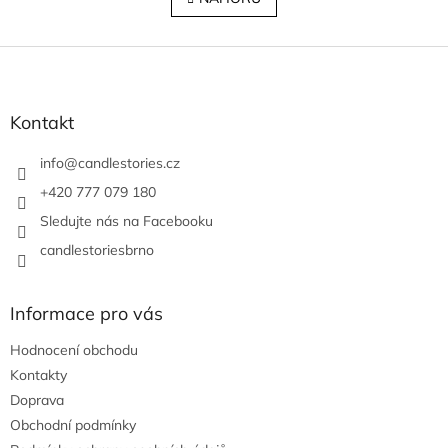
á
k
o
d
v
Z
a
á
c
á
n
í
p
í
p
a
Kontakt
r
t
v
í
info
@
candlestories.cz
k
y
+420 777 079 180
v
Sledujte nás na Facebooku
ý
p
candlestoriesbrno
i
s
u
Informace pro vás
Hodnocení obchodu
Kontakty
Doprava
Obchodní podmínky