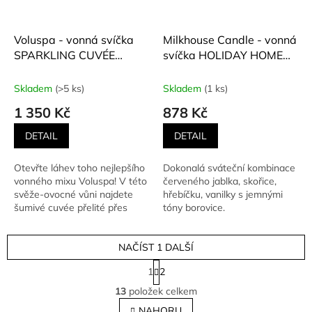
Voluspa - vonná svíčka
Milkhouse Candle - vonná
SPARKLING CUVÉE
svíčka HOLIDAY HOME
(Šumivé cuvée) 510 g
(Sváteční domov) 624 g
Skladem
(>5 ks)
Skladem
(1 ks)
1 350 Kč
878 Kč
DETAIL
DETAIL
Otevřte láhev toho nejlepšího
Dokonalá sváteční kombinace
vonného mixu Voluspa! V této
červeného jablka, skořice,
svěže-ovocné vůni najdete
hřebíčku, vanilky s jemnými
šumivé cuvée přelité přes
tóny borovice.
plátky šťavnatého...
NAČÍST 1 DALŠÍ
S
1
2
t
O
r
13
položek celkem
v
á
l
NAHORU
n