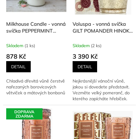
ů
p
r
o
d
Milkhouse Candle - vonná
Voluspa - vonná svíčka
u
svíčka PEPPERMINT
GILT POMANDER HINOKI
k
NEEDLE (Mátové
(Pozlacený pomeranč a
t
borovicové jehličí) 624 g
cypřišek Hinoki) 1077 g
Skladem
(1 ks)
Skladem
(2 ks)
ů
878 Kč
3 390 Kč
DETAIL
DETAIL
Chladivá dřevitá vůně čerstvě
Nejkrásnější vánoční vůně,
nařezaných borovicových
jakou si dovedete představit.
větviček a mátových bonbonů
Vezměte velký pomeranč, do
kterého zapícháte hřebíček.
Díky tomu se z něj...
DOPRAVA
ZDARMA