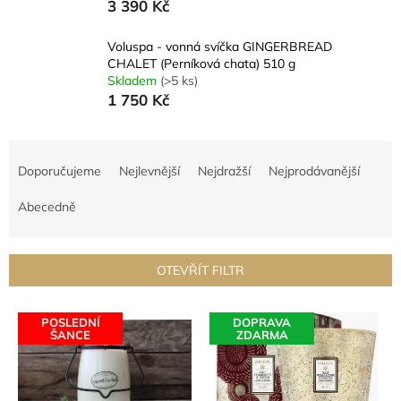
3 390 Kč
Voluspa - vonná svíčka GINGERBREAD
CHALET (Perníková chata) 510 g
Skladem
(>5 ks)
1 750 Kč
Ř
a
Doporučujeme
Nejlevnější
Nejdražší
Nejprodávanější
z
e
Abecedně
n
í
p
OTEVŘÍT FILTR
r
o
V
d
POSLEDNÍ
DOPRAVA
ý
ŠANCE
ZDARMA
u
p
k
i
t
s