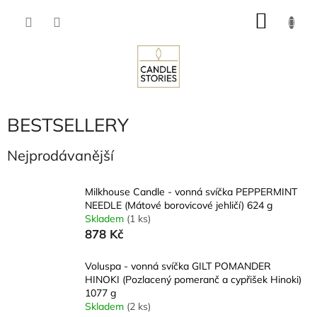
Přejít
NÁKU
na
obsah
KOŠÍK
BESTSELLERY
Nejprodávanější
Milkhouse Candle - vonná svíčka PEPPERMINT
NEEDLE (Mátové borovicové jehličí) 624 g
Skladem
(1 ks)
878 Kč
Voluspa - vonná svíčka GILT POMANDER
HINOKI (Pozlacený pomeranč a cypřišek Hinoki)
1077 g
Skladem
(2 ks)