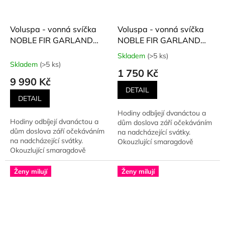
Voluspa - vonná svíčka
Voluspa - vonná svíčka
NOBLE FIR GARLAND
NOBLE FIR GARLAND
(Vznešená jedlová
(Vznešená jedlová
Skladem
(>5 ks)
Průměrné
girlanda) 3500 g
girlanda) 510 g
Skladem
(>5 ks)
hodnocení
1 750 Kč
produktu
9 990 Kč
je
DETAIL
5,0
DETAIL
z
Hodiny odbíjejí dvanáctou a
5
Hodiny odbíjejí dvanáctou a
dům doslova září očekáváním
hvězdiček.
dům doslova září očekáváním
na nadcházející svátky.
na nadcházející svátky.
Okouzlující smaragdově
Okouzlující smaragdově
zelená a svěží rozmarýnová...
zelená a svěží rozmarýnová...
Ženy milují
Ženy milují