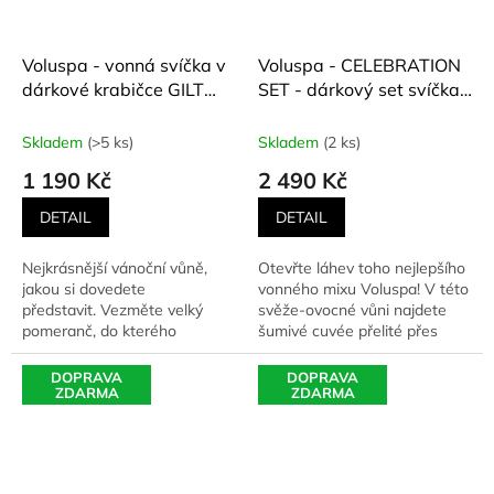
Voluspa - vonná svíčka v
Voluspa - CELEBRATION
dárkové krabičce GILT
SET - dárkový set svíčka
POMANDER HINOKI
+ difuzér SPARKLING
(Pomeranč, hřebíček,
CUVÉE (Šumivé cuvée)
Skladem
(>5 ks)
Skladem
(2 ks)
cesmína, kardamon,
142 g + 100 ml
1 190 Kč
2 490 Kč
cypřišek Hinoki) 255 g
DETAIL
DETAIL
Nejkrásnější vánoční vůně,
Otevřte láhev toho nejlepšího
jakou si dovedete
vonného mixu Voluspa! V této
představit. Vezměte velký
svěže-ovocné vůni najdete
pomeranč, do kterého
šumivé cuvée přelité přes
zapícháte hřebíček. Díky tomu
plátky šťavnatého...
se z...
DOPRAVA
DOPRAVA
ZDARMA
ZDARMA