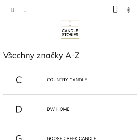
Přejít
NÁKU
na
obsah
KOŠÍK
Všechny značky A-Z
C
COUNTRY CANDLE
D
DW HOME
G
GOOSE CREEK CANDLE