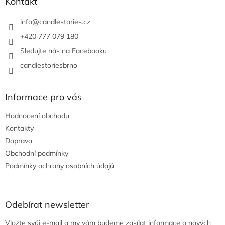
a
Kontakt
t
í
info
@
candlestories.cz
+420 777 079 180
Sledujte nás na Facebooku
candlestoriesbrno
Informace pro vás
Hodnocení obchodu
Kontakty
Doprava
Obchodní podmínky
Podmínky ochrany osobních údajů
Odebírat newsletter
Vložte svůj e-mail a my vám budeme zasílat informace o nových