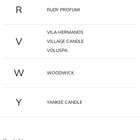
R
RUDY PROFUMI
VILA HERMANOS
V
VILLAGE CANDLE
VOLUSPA
W
WOODWICK
Y
YANKEE CANDLE
Z
á
p