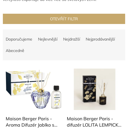
OTEVŘÍT FILTR
Ř
a
Doporučujeme
Nejlevnější
Nejdražší
Nejprodávanější
z
e
Abecedně
n
í
V
p
ý
r
p
o
i
d
s
u
p
k
r
t
o
ů
d
Maison Berger Paris -
Maison Berger Paris -
u
Aroma Difuzér Jablko s
difuzér LOLITA LEMPICKA