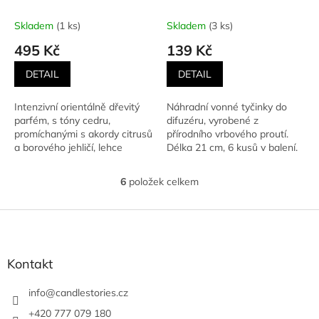
CEDARWOOD (Cedrové
difuzéru (6 ks)
dřevo z Virginie) 125 ml
Skladem
(1 ks)
Skladem
(3 ks)
495 Kč
139 Kč
DETAIL
DETAIL
Intenzivní orientálně dřevitý
Náhradní vonné tyčinky do
parfém, s tóny cedru,
difuzéru, vyrobené z
promíchanými s akordy citrusů
přírodního vrbového proutí.
a borového jehličí, lehce
Délka 21 cm, 6 kusů v balení.
okořeněný hřebíčkem.
6
položek celkem
O
v
l
Z
á
á
d
p
a
a
Kontakt
c
t
í
í
info
@
candlestories.cz
p
r
+420 777 079 180