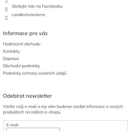
v
Sledujte nás na Facebooku
k
y
candlestoriesbrno
v
ý
p
Informace pro vás
i
s
Hodnocení obchodu
u
Kontakty
Doprava
Obchodní podmínky
Podmínky ochrany osobních údajů
Odebírat newsletter
Vložte svůj e-mail a my vám budeme zasílat informace o nových
produktech na našem e-shopu.
E-mail