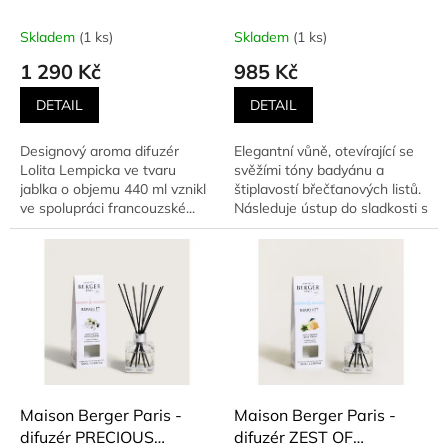
k
náplní Lolita Lempicka
BLACK 115 ml
t
200 ml, fialový
Skladem
(1 ks)
Skladem
(1 ks)
ů
1 290 Kč
985 Kč
DETAIL
DETAIL
Designový aroma difuzér
Elegantní vůně, otevírající se
Lolita Lempicka ve tvaru
svěžími tóny badyánu a
jablka o objemu 440 ml vznikl
štiplavostí břečťanových listů.
ve spolupráci francouzské...
Následuje ústup do sladkosti s
orientálním a...
Maison Berger Paris -
Maison Berger Paris -
difuzér PRECIOUS
difuzér ZEST OF