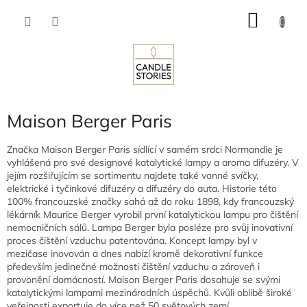
Přejít
NÁKU
na
obsah
KOŠÍK
Maison Berger Paris
Značka Maison Berger Paris sídlící v samém srdci Normandie je
vyhlášená pro své designové katalytické lampy a aroma difuzéry. V
jejím rozšiřujícím se sortimentu najdete také vonné svíčky,
elektrické i tyčinkové difuzéry a difuzéry do auta. Historie této
100% francouzské značky sahá až do roku 1898, kdy francouzský
lékárník Maurice Berger vyrobil první katalytickou lampu pro čištění
nemocničních sálů. Lampa Berger byla posléze pro svůj inovativní
proces čištění vzduchu patentována. Koncept lampy byl v
mezičase inovován a dnes nabízí kromě dekorativní funkce
především jedinečné možnosti čištění vzduchu a zároveň i
provonění domácností. Maison Berger Paris dosahuje se svými
katalytickými lampami mezinárodních úspěchů. Kvůli oblibě široké
veřejnosti exportuje do více než 50 světových zemí.