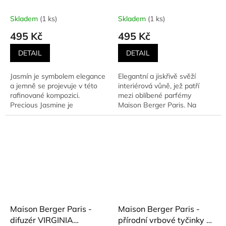
JASMINE (Drahocenný
VERBENA (Lístky
jasmín) 125 ml
verbeny) 125 ml
Skladem
(1 ks)
Skladem
(1 ks)
495 Kč
495 Kč
DETAIL
DETAIL
Jasmín je symbolem elegance
Elegantní a jiskřivě svěží
a jemně se projevuje v této
interiérová vůně, jež patří
rafinované kompozici.
mezi oblíbené parfémy
Precious Jasmine je
Maison Berger Paris. Na
mysteriózním setkáním tepla...
počátku vůně se objevují
vysoké...
Maison Berger Paris -
Maison Berger Paris -
difuzér VIRGINIA
přírodní vrbové tyčinky do