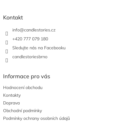
á
p
a
Kontakt
t
í
info
@
candlestories.cz
+420 777 079 180
Sledujte nás na Facebooku
candlestoriesbrno
Informace pro vás
Hodnocení obchodu
Kontakty
Doprava
Obchodní podmínky
Podmínky ochrany osobních údajů