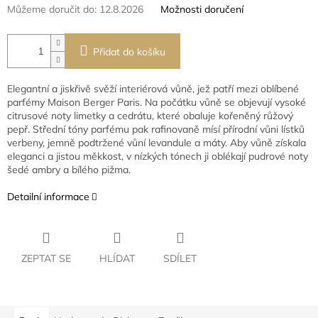
Můžeme doručit do:
12.8.2026
Možnosti doručení
Přidat do košíku
Elegantní a jiskřivě svěží interiérová vůně, jež patří mezi oblíbené
parfémy Maison Berger Paris. Na počátku vůně se objevují vysoké
citrusové noty limetky a cedrátu, které obaluje kořeněný růžový
pepř. Střední tóny parfému pak rafinovaně mísí přírodní vůni lístků
verbeny, jemně podtržené vůní levandule a máty. Aby vůně získala
eleganci a jistou měkkost, v nízkých tónech ji oblékají pudrové noty
šedé ambry a bílého pižma.
Detailní informace
ZEPTAT SE
HLÍDAT
SDÍLET