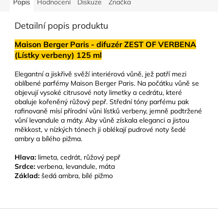
Popis
Hodnocení
Diskuze
Značka
Detailní popis produktu
Maison Berger Paris - difuzér ZEST OF VERBENA
(Lístky verbeny) 125 ml
Elegantní a jiskřivě svěží interiérová vůně, jež patří mezi
oblíbené parfémy Maison Berger Paris. Na počátku vůně se
objevují vysoké citrusové noty limetky a cedrátu, které
obaluje kořeněný růžový pepř. Střední tóny parfému pak
rafinovaně mísí přírodní vůni lístků verbeny, jemně podtržené
vůní levandule a máty. Aby vůně získala eleganci a jistou
měkkost, v nízkých tónech ji oblékají pudrové noty šedé
ambry a bílého pižma.
Hlava:
limeta, cedrát, růžový pepř
Srdce:
verbena, levandule, máta
Základ:
šedá ambra, bílé pižmo
Z