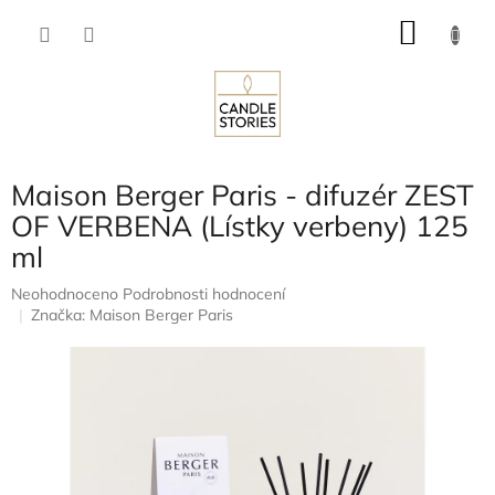
Přejít
NÁKU
na
obsah
KOŠÍK
Maison Berger Paris - difuzér ZEST
OF VERBENA (Lístky verbeny) 125
ml
Průměrné
Neohodnoceno
Podrobnosti hodnocení
hodnocení
Značka:
Maison Berger Paris
produktu
je
0,0
z
5
hvězdiček.