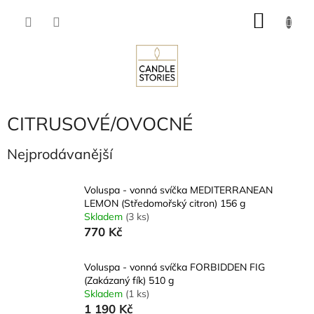
Přejít
NÁKU
na
obsah
KOŠÍK
CITRUSOVÉ/OVOCNÉ
Nejprodávanější
Voluspa - vonná svíčka MEDITERRANEAN
LEMON (Středomořský citron) 156 g
Skladem
(3 ks)
770 Kč
Voluspa - vonná svíčka FORBIDDEN FIG
(Zakázaný fík) 510 g
Skladem
(1 ks)
1 190 Kč