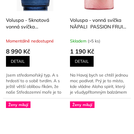
Voluspa - 5knotová
Voluspa - vonná svíčka
vonná svíčka
NĀPALI PASSION FRUIT
MEDITERRANEAN
(Ananas, mučenka,
LEMON (Středomořský
guava, kokosové mléko)
Momentálně nedostupné
Skladem
(>5 ks)
citron) 3500 g
510 g
8 990 Kč
1 190 Kč
DETAIL
DETAIL
Jsem středomořský typ. A s
Na Havaj bych se chtěl jednou
hrdostí to o sobě tvrdím. A s
moc podívat. Prý je to místo,
ještě větší oblibou říkám, že
kde vládne Aloha spirit, který
naše Středozemní moře je to
je všudypřítomným balzámem
nejkrásnější...
na...
Ženy milují
Ženy milují