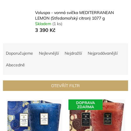
Voluspa - vonná svíčka MEDITERRANEAN
LEMON (Středomořský citron) 1077 g
Skladem
(1 ks)
3 390 Kč
Ř
a
Doporučujeme
Nejlevnější
Nejdražší
Nejprodávanější
z
e
Abecedně
n
í
p
OTEVŘÍT FILTR
r
o
V
d
DOPRAVA
ý
ZDARMA
u
p
k
i
t
s
ů