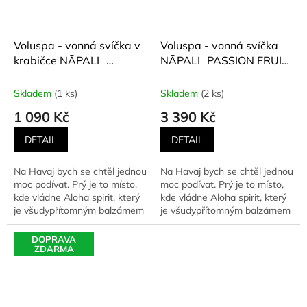
Voluspa - vonná svíčka v
Voluspa - vonná svíčka
krabičce NĀPALI
NĀPALI PASSION FRUIT
PASSION FRUIT (Ananas,
(Ananas, mučenka,
mučenka, guava,
guava, kokosové mléko)
Skladem
(1 ks)
Skladem
(2 ks)
kokosové mléko) 255 g
1077 g
1 090 Kč
3 390 Kč
DETAIL
DETAIL
Na Havaj bych se chtěl jednou
Na Havaj bych se chtěl jednou
moc podívat. Prý je to místo,
moc podívat. Prý je to místo,
kde vládne Aloha spirit, který
kde vládne Aloha spirit, který
je všudypřítomným balzámem
je všudypřítomným balzámem
na...
na...
DOPRAVA
ZDARMA