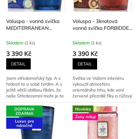
p
r
o
d
Voluspa - vonná svíčka
Voluspa - 3knotová
u
MEDITERRANEAN
vonná svíčka FORBIDDEN
k
LEMON (Středomořský
FIG (Zakázaný fík) 1077 g
t
citron) 1077 g
Skladem
(1 ks)
Skladem
(1 ks)
ů
3 390 Kč
3 390 Kč
DETAIL
DETAIL
Jsem středomořský typ. A s
Svíčka ve Vašem interiéru
hrdostí to o sobě tvrdím. A s
vykouzlí atmosféru
ještě větší oblibou říkám, že
orientálního trhu, kde voní
naše Středozemní moře je to
červené přezrálé fíky a růžový
nejkrásnější na...
olej z luxusních...
DOPRAVA
Novinka
ZDARMA
Ženy milují
Luxus pro
náročné