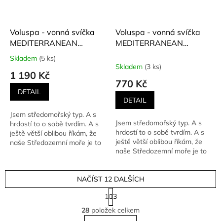
Voluspa - vonná svíčka
Voluspa - vonná svíčka
MEDITERRANEAN
MEDITERRANEAN
LEMON (Středomořský
LEMON (Středomořský
Skladem
(5 ks)
Průměrné
citron) 510 g
citron) 156 g
Skladem
(3 ks)
hodnocení
1 190 Kč
produktu
770 Kč
je
DETAIL
5,0
DETAIL
z
Jsem středomořský typ. A s
5
Jsem středomořský typ. A s
hrdostí to o sobě tvrdím. A s
hvězdiček.
hrdostí to o sobě tvrdím. A s
ještě větší oblibou říkám, že
ještě větší oblibou říkám, že
naše Středozemní moře je to
naše Středozemní moře je to
nejkrásnější na...
nejkrásnější...
NAČÍST 12 DALŠÍCH
S
1
3
t
O
r
28
položek celkem
v
á