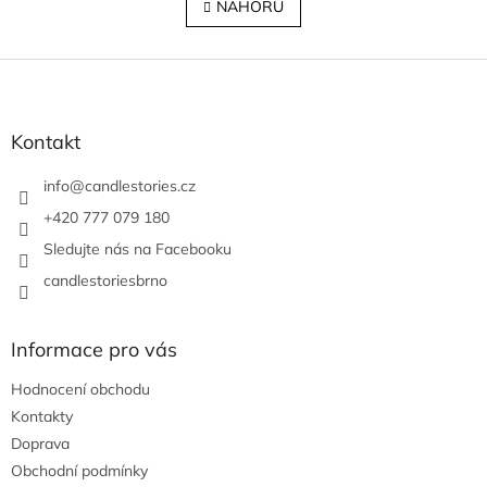
l
NAHORU
n
á
k
o
d
v
Z
a
á
c
á
n
í
p
í
p
a
Kontakt
r
t
v
í
info
@
candlestories.cz
k
y
+420 777 079 180
v
Sledujte nás na Facebooku
ý
p
candlestoriesbrno
i
s
u
Informace pro vás
Hodnocení obchodu
Kontakty
Doprava
Obchodní podmínky