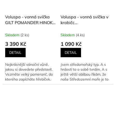
Voluspa - vonná svíčka
Voluspa - vonná svíčka v
GILT POMANDER HINOKI
krabičc
(Pozlacený pomeranč a
MEDITERRANEAN
cypřišek Hinoki) 1077 g
LEMON (Středomořský
Skladem
(2 ks)
Skladem
(4 ks)
citron) 255 g
3 390 Kč
1 090 Kč
DETAIL
DETAIL
Nejkrásnější vánoční vůně,
Jsem středomořský typ. A s
jakou si dovedete představit.
hrdostí to o sobě tvrdím. A s
Vezměte velký pomeranč, do
ještě větší oblibou říkám, že
kterého zapícháte hřebíček.
naše Středozemní moře je to
Díky tomu se z něj...
nejkrásnější...