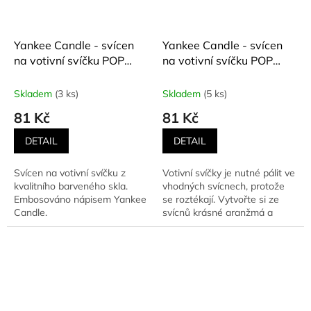
Yankee Candle - svícen
Yankee Candle - svícen
na votivní svíčku POP
na votivní svíčku POP
LIGHT CORAL
LIGHT TEAL
Skladem
(3 ks)
Skladem
(5 ks)
81 Kč
81 Kč
DETAIL
DETAIL
Svícen na votivní svíčku z
Votivní svíčky je nutné pálit ve
kvalitního barveného skla.
vhodných svícnech, protože
Embosováno nápisem Yankee
se roztékají. Vytvořte si ze
Candle.
svícnů krásné aranžmá a
zapalte několik...