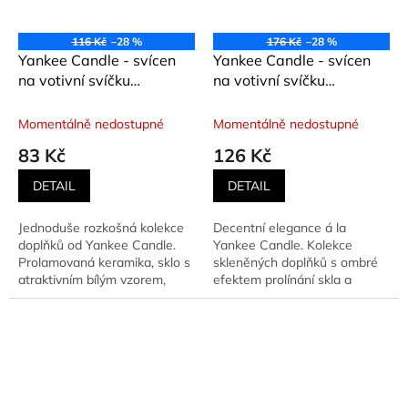
116 Kč
–28 %
176 Kč
–28 %
Yankee Candle - svícen
Yankee Candle - svícen
na votivní svíčku
na votivní svíčku
BELMONT
SHERIDAN BRONZ
SANDBLASTED
METAL
Momentálně nedostupné
Momentálně nedostupné
83 Kč
126 Kč
DETAIL
DETAIL
Jednoduše rozkošná kolekce
Decentní elegance á la
doplňků od Yankee Candle.
Yankee Candle. Kolekce
Prolamovaná keramika, sklo s
skleněných doplňků s ombré
atraktivním bílým vzorem,
efektem prolínání skla a
kovové detaily - tohle...
bronzu. Sklo je texturované,
takže...