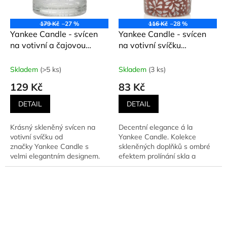
179 Kč
–27 %
116 Kč
–28 %
Yankee Candle - svícen
Yankee Candle - svícen
na votivní a čajovou
na votivní svíčku
svíčku COPPER
SHERIDAN FLORAL
ELEGANCE
BRONZE METAL
Skladem
(>5 ks)
Skladem
(3 ks)
129 Kč
83 Kč
DETAIL
DETAIL
Krásný skleněný svícen na
Decentní elegance á la
votivní svíčku od
Yankee Candle. Kolekce
značky Yankee Candle s
skleněných doplňků s ombré
velmi elegantním designem.
efektem prolínání skla a
Umožňuje...
bronzu. Sklo je texturované,
takže...