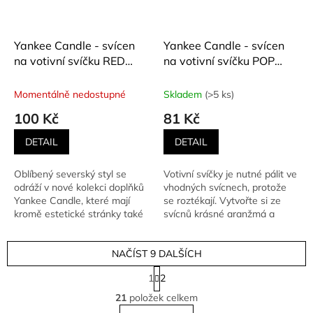
Yankee Candle - svícen
Yankee Candle - svícen
na votivní svíčku RED
na votivní svíčku POP
NORDIC FROSTED
LIGHT CLEAR
GLASS
Momentálně nedostupné
Skladem
(>5 ks)
100 Kč
81 Kč
DETAIL
DETAIL
Oblíbený severský styl se
Votivní svíčky je nutné pálit ve
odráží v nové kolekci doplňků
vhodných svícnech, protože
Yankee Candle, které mají
se roztékají. Vytvořte si ze
kromě estetické stránky také
svícnů krásné aranžmá a
užitečný efekt -...
zapalte několik...
NAČÍST 9 DALŠÍCH
S
1
2
t
O
r
21
položek celkem
v
á