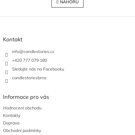
l
NAHORU
n
á
k
o
d
v
Z
a
á
c
á
n
í
p
í
p
a
Kontakt
r
t
v
í
info
@
candlestories.cz
k
y
+420 777 079 180
v
Sledujte nás na Facebooku
ý
p
candlestoriesbrno
i
s
u
Informace pro vás
Hodnocení obchodu
Kontakty
Doprava
Obchodní podmínky