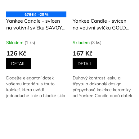
176 Kč
–28 %
Yankee Candle - svícen
Yankee Candle - svícen
na votivní svíčku SAVOY
na votivní svíčku GOLD
METALIC INTERIOR
AND PEARL
Skladem
(1 ks)
Skladem
(3 ks)
126 Kč
167 Kč
DETAIL
DETAIL
Dodejte elegantní dotek
Duhový kontrast lesku a
vašemu interiéru s touto
třpytu a dokonalý design
kolekcí, která uvádí
přepychové kolekce keramiky
jednoduché linie a hladké sklo
od Yankee Candle dodá dotek
s modravým či perleťovým
luxusu každému interiéru.
nádechem