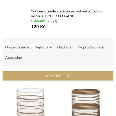
Yankee Candle - svícen na votivní a čajovou
svíčku COPPER ELEGANCE
Skladem
(>5 ks)
129 Kč
Ř
a
Doporučujeme
Nejlevnější
Nejdražší
Nejprodávanější
z
e
Abecedně
n
í
p
OTEVŘÍT FILTR
r
o
V
d
ý
u
p
k
i
t
s
ů