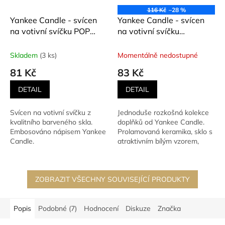
116 Kč
–28 %
Yankee Candle - svícen
Yankee Candle - svícen
na votivní svíčku POP
na votivní svíčku
LIGHT CORAL
BELMONT
SANDBLASTED
Skladem
(3 ks)
Momentálně nedostupné
81 Kč
83 Kč
DETAIL
DETAIL
Svícen na votivní svíčku z
Jednoduše rozkošná kolekce
kvalitního barveného skla.
doplňků od Yankee Candle.
Embosováno nápisem Yankee
Prolamovaná keramika, sklo s
Candle.
atraktivním bílým vzorem,
kovové detaily - tohle...
ZOBRAZIT VŠECHNY SOUVISEJÍCÍ PRODUKTY
Popis
Podobné (7)
Hodnocení
Diskuze
Značka