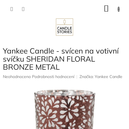
Přejít
NÁKU
na
obsah
KOŠÍK
Yankee Candle - svícen na votivní
svíčku SHERIDAN FLORAL
BRONZE METAL
Průměrné
Neohodnoceno
Podrobnosti hodnocení
Značka:
Yankee Candle
hodnocení
produktu
je
0,0
z
5
hvězdiček.