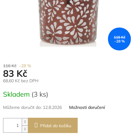
116 Kč
–28 %
116 Kč
–28 %
83 Kč
68,60 Kč bez DPH
Měrná
Skladem
(3 ks)
cena:
Můžeme doručit do:
12.8.2026
Možnosti doručení
Přidat do košíku