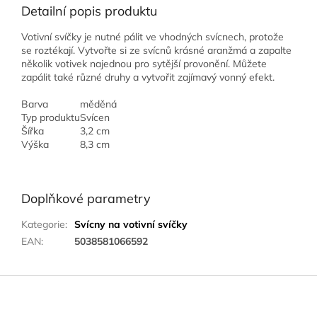
Detailní popis produktu
Votivní svíčky je nutné pálit ve vhodných svícnech, protože
se roztékají. Vytvořte si ze svícnů krásné aranžmá a zapalte
několik votivek najednou pro sytější provonění. Můžete
zapálit také různé druhy a vytvořit zajímavý vonný efekt.
Barva
měděná
Typ produktu
Svícen
Šířka
3,2 cm
Výška
8,3 cm
Doplňkové parametry
Kategorie
:
Svícny na votivní svíčky
EAN
:
5038581066592
Z
á
p