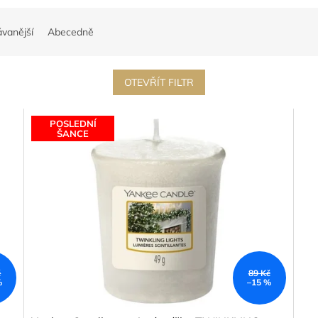
vanější
Abecedně
OTEVŘÍT FILTR
POSLEDNÍ
ŠANCE
č
89 Kč
%
–15 %