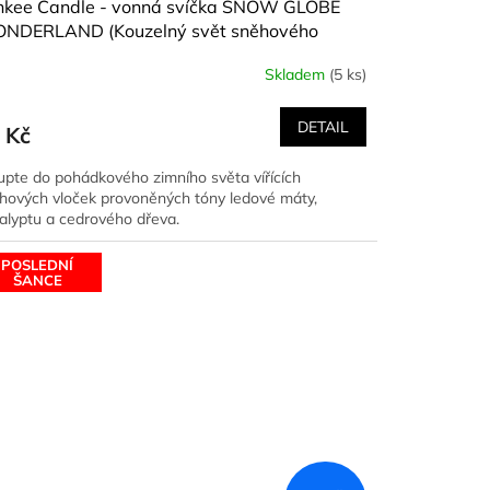
nkee Candle - vonná svíčka SNOW GLOBE
NDERLAND (Kouzelný svět sněhového
ítka) 49 g
Skladem
(5 ks)
DETAIL
 Kč
upte do pohádkového zimního světa vířících
hových vloček provoněných tóny ledové máty,
alyptu a cedrového dřeva.
POSLEDNÍ
ŠANCE