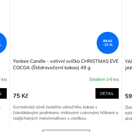
č
89 Kč
%
–15 %
Yankee Candle - votivní svíčka CHRISTMAS EVE
YA
COCOA (Štědrovečerní kakao) 49 g
JA
 ks)
Skladem
(>5 ks)
L
DETAIL
75 Kč
59
,
Gurmánská vůně horkého vánočního kakaa s
Zba
čokoládovými pralinkami, mátovými cukrovými hůlkami a
tašt
nadýchaných marshmallows s vanilkou.
dro