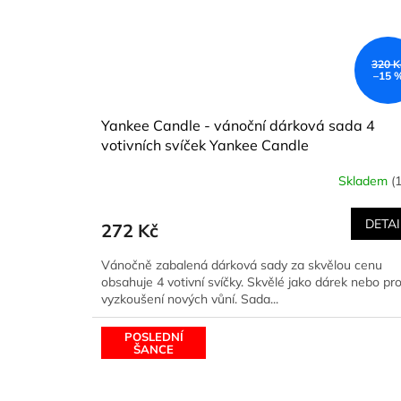
320 K
–15 
Yankee Candle - vánoční dárková sada 4
votivních svíček Yankee Candle
Skladem
(
DETAI
272 Kč
Vánočně zabalená dárková sady za skvělou cenu
obsahuje 4 votivní svíčky. Skvělé jako dárek nebo pr
vyzkoušení nových vůní. Sada...
POSLEDNÍ
ŠANCE