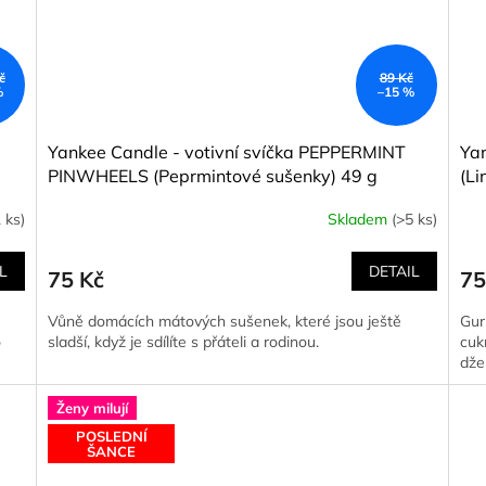
č
89 Kč
%
–15 %
Yankee Candle - votivní svíčka PEPPERMINT
Ya
PINWHEELS (Peprmintové sušenky) 49 g
(Li
1 ks)
Skladem
(>5 ks)
L
DETAIL
75 Kč
75
Vůně domácích mátových sušenek, které jsou ještě
Gur
o
sladší, když je sdílíte s přáteli a rodinou.
cuk
dž
Ženy milují
POSLEDNÍ
ŠANCE