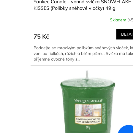
Yankee Candle - vonná svíčka SNOWFLAKE
KISSES (Polibky sněhové vločky) 49 g
Skladem
(>5
DETAI
75 Kč
Poddejte se mrazivým polibkům sněhových vloček, k
voní po fialkách, růžích a bílém pižmu. Svíčka má tak
příjemné ovocné tóny s...