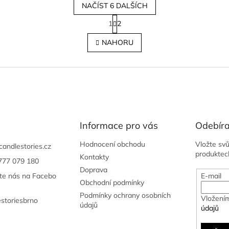
NAČÍST 6 DALŠÍCH
S
1
2
t
O
r
v
NAHORU
á
l
n
á
k
d
o
a
v
c
á
í
n
p
í
r
Informace pro vás
v
Odebíra
k
y
Hodnocení obchodu
Vložte sv
candlestories.cz
v
produktec
Kontakty
777 079 180
ý
Doprava
p
jte nás na Facebo
E-mail
Obchodní podmínky
i
s
Podmínky ochrany osobních
Vložením
estoriesbrno
u
údajů
údajů