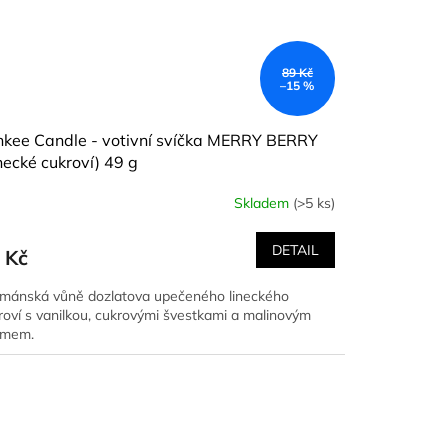
89 Kč
–15 %
nkee Candle - votivní svíčka MERRY BERRY
necké cukroví) 49 g
Skladem
(>5 ks)
DETAIL
 Kč
mánská vůně dozlatova upečeného lineckého
roví s vanilkou, cukrovými švestkami a malinovým
emem.