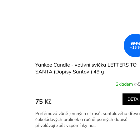
89 K
–15 
Yankee Candle - votivní svíčka LETTERS TO
SANTA (Dopisy Santovi) 49 g
Skladem
(>5
DETAI
75 Kč
Parfémová vůně jemných citrusů, santalového dřeva
čokoládových pralinek a ručně psaných dopisů
přivolávají zpět vzpomínky na...