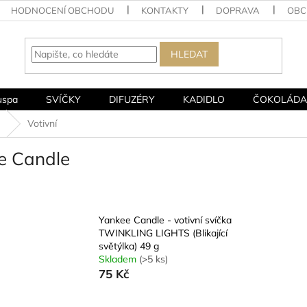
HODNOCENÍ OBCHODU
KONTAKTY
DOPRAVA
OBC
HLEDAT
uspa
SVÍČKY
DIFUZÉRY
KADIDLO
ČOKOLÁDA
Votivní
ee Candle
Yankee Candle - votivní svíčka
TWINKLING LIGHTS (Blikající
světýlka) 49 g
Skladem
(>5 ks)
75 Kč