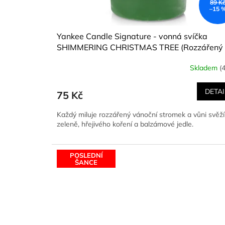
89 K
–15 
Yankee Candle Signature - vonná svíčka
SHIMMERING CHRISTMAS TREE (Rozzářený
vánoční stromeček) 49 g
Skladem
(
DETAI
75 Kč
Každý miluje rozzářený vánoční stromek a vůni svěží
zeleně, hřejivého koření a balzámové jedle.
POSLEDNÍ
ŠANCE