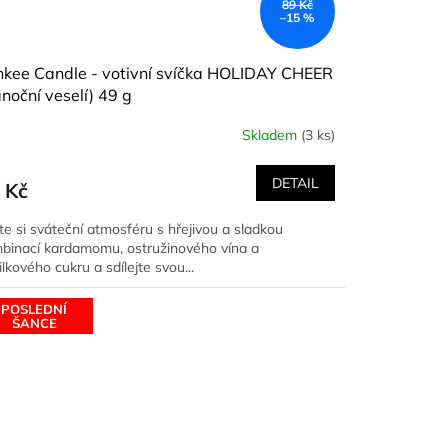
89 Kč
–15 %
kee Candle - votivní svíčka HOLIDAY CHEER
noční veselí) 49 g
Skladem
(3 ks)
DETAIL
 Kč
jte si sváteční atmosféru s hřejivou a sladkou
binací kardamomu, ostružinového vína a
lkového cukru a sdílejte svou...
POSLEDNÍ
ŠANCE