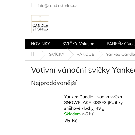
Přejít
info@candlestories.cz
na
obsah
NOVINKY
SVÍČKY Voluspa
PARFÉMY Vol
Domů
SVÍČKY
VÁNOCE
Yankee Candle
Votivní vánoční svíčky Yank
Nejprodávanější
Yankee Candle - vonná svíčka
SNOWFLAKE KISSES (Polibky
sněhové vločky) 49 g
Skladem
(>5 ks)
75 Kč