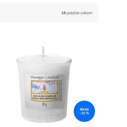
18
položek celkem
89 Kč
–15 %