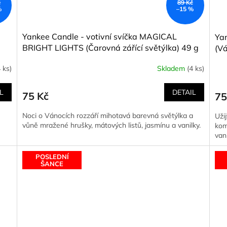
č
89 Kč
%
–15 %
Yankee Candle - votivní svíčka MAGICAL
Yan
BRIGHT LIGHTS (Čarovná zářící světýlka) 49 g
(Vá
4 ks)
Skladem
(4 ks)
L
DETAIL
75 Kč
75
Noci o Vánocích rozzáří mihotavá barevná světýlka a
Uži
vůně mražené hrušky, mátových listů, jasmínu a vanilky.
kom
vani
POSLEDNÍ
ŠANCE