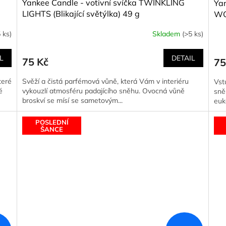
Yankee Candle - votivní svíčka TWINKLING
Ya
LIGHTS (Blikající světýlka) 49 g
WO
těž
 ks)
Skladem
(>5 ks)
L
DETAIL
75 Kč
75
teré
Svěží a čistá parfémová vůně, která Vám v interiéru
Vst
é
vykouzlí atmosféru padajícího sněhu. Ovocná vůně
sně
broskví se mísí se sametovým...
euk
POSLEDNÍ
ŠANCE