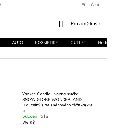
HODNÍ PODMÍNKY
PODMÍNKY OCHRANY OSOBNÍCH ÚDAJŮ
Přihlášení
NÁKUPNÍ
Prázdný košík
KOŠÍK
AUTO
KOSMETIKA
OUTLET
Hodnocení obcho
Yankee Candle - vonná svíčka
SNOW GLOBE WONDERLAND
(Kouzelný svět sněhového těžítka) 49
g
Skladem
(5 ks)
75 Kč