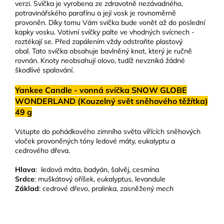
verzi. Svíčka je vyrobena ze zdravotně nezávadného,
potravinářského parafínu a její vosk je rovnoměrně
provoněn. Díky tomu Vám svíčka bude vonět až do poslední
kapky vosku. Votivní svíčky palte ve vhodných svícnech -
roztékají se. Před zapálením vždy odstraňte plastový
obal. Tato svíčka obsahuje bavlněný knot, který je ručně
rovnán. Knoty neobsahují olovo, tudíž nevzniká žádné
škodlivé spalování.
Yankee Candle - vonná svíčka SNOW GLOBE
WONDERLAND (Kouzelný svět sněhového těžítka)
49 g
Vstupte do pohádkového zimního světa vířících sněhových
vloček provoněných tóny ledové máty, eukalyptu a
cedrového dřeva.
Hlava
: ledová máta, badyán, šalvěj, cesmína
Srdce
: muškátový oříšek, eukalyptus, levandule
Základ
: cedrové dřevo, pralinka, zasněžený mech