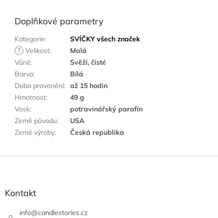
Doplňkové parametry
Kategorie
:
SVÍČKY všech značek
?
Velikost
:
Malá
Vůně
:
Svěží, čisté
Barva
:
Bílá
Doba provonění
:
až 15 hodin
Hmotnost
:
49 g
Vosk
:
potravinářský parafín
Země původu
:
USA
Země výroby
:
Česká republika
Z
á
p
a
Kontakt
t
í
info
@
candlestories.cz