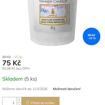
89 Kč
–15 %
89 Kč
–15 %
75 Kč
61,98 Kč bez DPH
Měrná
Skladem
(5 ks)
cena:
Můžeme doručit do:
11.8.2026
Možnosti doručení
Přidat do košíku