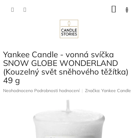
Přejít
NÁKU
na
obsah
KOŠÍK
Yankee Candle - vonná svíčka
SNOW GLOBE WONDERLAND
(Kouzelný svět sněhového těžítka)
49 g
Průměrné
Neohodnoceno
Podrobnosti hodnocení
Značka:
Yankee Candle
hodnocení
produktu
je
0,0
z
5
hvězdiček.