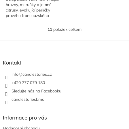
hrozny, meruňky a jemné
hvězdiček.
citrusy, evokující perličky
pravého francouzského
šampaňského.
11
položek celkem
O
v
l
Z
á
á
d
p
a
a
Kontakt
c
t
í
í
info
@
candlestories.cz
p
r
+420 777 079 180
v
Sledujte nás na Facebooku
k
y
candlestoriesbrno
v
ý
p
Informace pro vás
i
s
Hodnocení obchodu