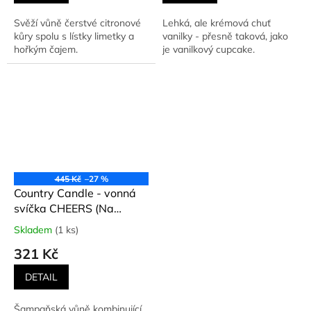
Svěží vůně čerstvé citronové
Lehká, ale krémová chuť
kůry spolu s lístky limetky a
vanilky - přesně taková, jako
hořkým čajem.
je vanilkový cupcake.
445 Kč
–27 %
Country Candle - vonná
svíčka CHEERS (Na
zdraví) 453 g
Skladem
(1 ks)
Průměrné
hodnocení
321 Kč
produktu
je
DETAIL
5,0
z
Šampaňská vůně kombinující
5