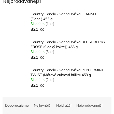
Nejprodávanější
Country Candle - vonná svíčka FLANNEL
(Flanel) 453 g
Skladem
(1 ks)
321 Kč
Country Candle - vonná svíčka BLUSHBERRY
FROSE (Sladký koktejl) 453 g
Skladem
(3 ks)
321 Kč
Country Candle - vonná svíčka PEPPERMINT
TWIST (Mátová cukrová hůlka) 453 g
Skladem
(2 ks)
321 Kč
Ř
a
Doporučujeme
Nejlevnější
Nejdražší
Nejprodávanější
z