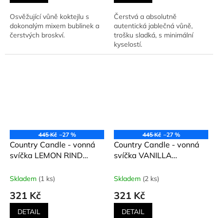
Osvěžující vůně koktejlu s
Čerstvá a absolutně
dokonalým mixem bublinek a
autentická jablečná vůně,
čerstvých broskví.
trošku sladká, s minimální
kyselostí.
445 Kč
–27 %
445 Kč
–27 %
Country Candle - vonná
Country Candle - vonná
svíčka LEMON RIND
svíčka VANILLA
(Citronová kůra) 453 g
CUPCAKE (Vanilkový
cupcake) 453 g
Skladem
(1 ks)
Skladem
(2 ks)
321 Kč
321 Kč
DETAIL
DETAIL