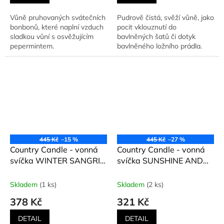
Vůně pruhovaných svátečních
Pudrově čistá, svěží vůně, jako
bonbonů, které naplní vzduch
pocit vklouznutí do
sladkou vůní s osvěžujícím
bavlněných šatů či dotyk
pepermintem.
bavlněného ložního prádla.
445 Kč
–15 %
445 Kč
–27 %
Country Candle - vonná
Country Candle - vonná
svíčka WINTER SANGRIA
svíčka SUNSHINE AND
(Zimní sangria) 453 g
DAISIES (Slunce a
sedmikrásky) 453 g
Skladem
(1 ks)
Skladem
(2 ks)
378 Kč
321 Kč
DETAIL
DETAIL