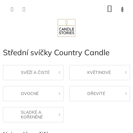
Přejít
NÁKU
na
obsah
KOŠÍK
Střední svíčky Country Candle
SVĚŽÍ A ČISTÉ
KVĚTINOVÉ
OVOCNÉ
DŘEVITÉ
SLADKÉ A
KOŘENĚNÉ