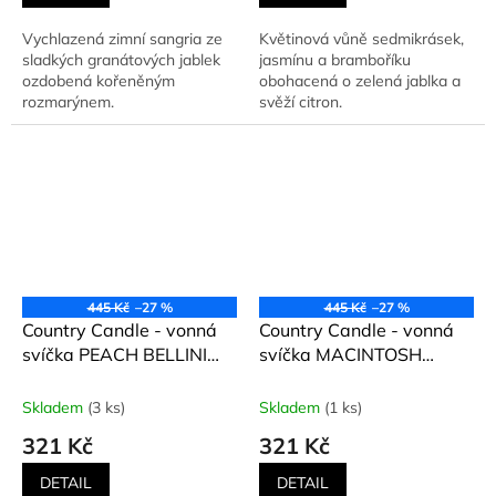
Vychlazená zimní sangria ze
Květinová vůně sedmikrásek,
sladkých granátových jablek
jasmínu a bramboříku
ozdobená kořeněným
obohacená o zelená jablka a
rozmarýnem.
svěží citron.
445 Kč
–27 %
445 Kč
–27 %
Country Candle - vonná
Country Candle - vonná
svíčka PEACH BELLINI
svíčka MACINTOSH
(Broskvové bellini) 453 g
APPLE (Jablka Macintosh)
453 g
Skladem
(3 ks)
Skladem
(1 ks)
321 Kč
321 Kč
DETAIL
DETAIL