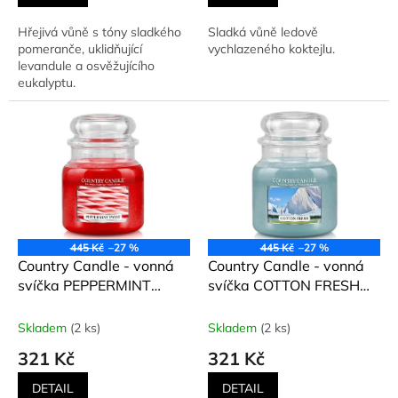
Hřejivá vůně s tóny sladkého
Sladká vůně ledově
pomeranče, uklidňující
vychlazeného koktejlu.
levandule a osvěžujícího
eukalyptu.
445 Kč
–27 %
445 Kč
–27 %
Country Candle - vonná
Country Candle - vonná
svíčka PEPPERMINT
svíčka COTTON FRESH
TWIST (Mátová cukrová
(Bavlněná svěžest) 453,6
hůlka) 453 g
g
Skladem
(2 ks)
Skladem
(2 ks)
321 Kč
321 Kč
DETAIL
DETAIL