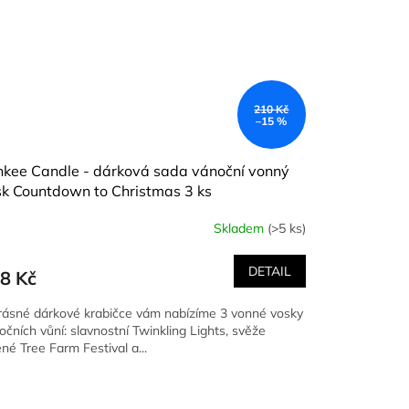
210 Kč
–15 %
nkee Candle - dárková sada vánoční vonný
k Countdown to Christmas 3 ks
Skladem
(>5 ks)
DETAIL
8 Kč
rásné dárkové krabičce vám nabízíme 3 vonné vosky
očních vůní: slavnostní Twinkling Lights, svěže
ené Tree Farm Festival a...