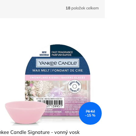
18
položek celkem
76 Kč
–15 %
kee Candle Signature - vonný vosk