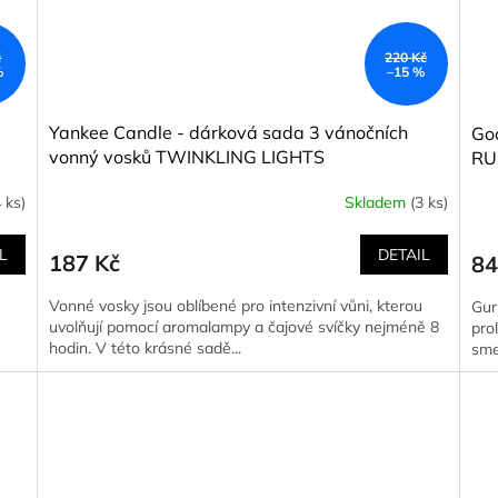
č
220 Kč
%
–15 %
Yankee Candle - dárková sada 3 vánočních
Go
vonný vosků TWINKLING LIGHTS
RU
4 ks)
Skladem
(3 ks)
L
DETAIL
187 Kč
84
Vonné vosky jsou oblíbené pro intenzivní vůni, kterou
Gur
uvolňují pomocí aromalampy a čajové svíčky nejméně 8
pro
hodin. V této krásné sadě...
sme