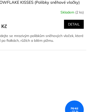
OWFLAKE KISSES (Polibky sněhové vločky)
 g
Skladem
(2 ks)
DETAIL
 Kč
dejte se mrazivým polibkům sněhových vloček, které
í po fialkách, růžích a bílém pižmu.
76 Kč
–15 %