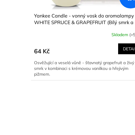
Yankee Candle - vonný vosk do aromalampy
WHITE SPRUCE & GRAPEFRUIT (Bílý smrk a
grapefruit) 22 g
Skladem
(>5
DETAI
64 Kč
Osvěžující a veselá vůně - šťavnatý grapefruit a živý
smrk v kombinaci s krémovou vanilkou a hřejivým
pižmem.