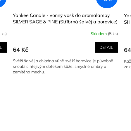
Yankee Candle - vonný vosk do aromalampy
Ya
SILVER SAGE & PINE (Stříbrná šalvěj a borovice)
SH
22 g
ván
 ks)
Skladem
(5 ks)
L
DETAIL
64 Kč
64
Svěží šalvěj a chladná vůně svěží borovice je půvabně
Kaž
snoubí s hřejivým dotekem kůže, smyslné ambry a
zel
zemitého mechu.