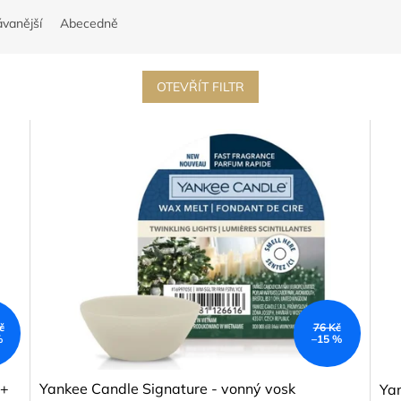
vanější
Abecedně
OTEVŘÍT FILTR
č
76 Kč
%
–15 %
 +
Yankee Candle Signature - vonný vosk
Yan