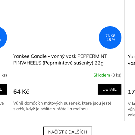
č
76 Kč
%
–15 %
Yankee Candle - vonný vosk PEPPERMINT
Ya
PINWHEELS (Peprmintové sušenky) 22g
vos
 ks)
Skladem
(3 ks)
L
DETAIL
64 Kč
17
ové
Vůně domácích mátových sušenek, které jsou ještě
V k
sladší, když je sdílíte s přáteli a rodinou.
ván
zel
NAČÍST 6 DALŠÍCH