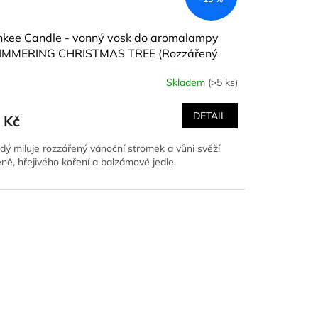
nkee Candle - vonný vosk do aromalampy
IMMERING CHRISTMAS TREE (Rozzářený
oční stromeček) 22 g
Skladem
(>5 ks)
DETAIL
 Kč
dý miluje rozzářený vánoční stromek a vůni svěží
eně, hřejivého koření a balzámové jedle.