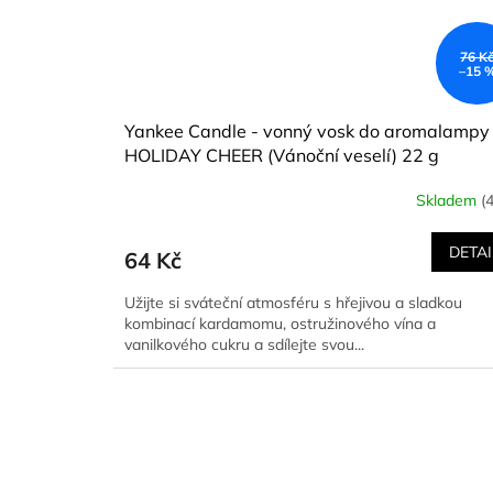
76 K
–15 
Yankee Candle - vonný vosk do aromalampy
HOLIDAY CHEER (Vánoční veselí) 22 g
Skladem
(
DETAI
64 Kč
Užijte si sváteční atmosféru s hřejivou a sladkou
kombinací kardamomu, ostružinového vína a
vanilkového cukru a sdílejte svou...