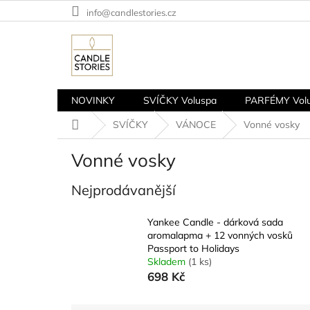
Přejít
info@candlestories.cz
na
obsah
NOVINKY
SVÍČKY Voluspa
PARFÉMY Vol
Domů
SVÍČKY
VÁNOCE
Vonné vosky
Vonné vosky
Nejprodávanější
Yankee Candle - dárková sada
aromalapma + 12 vonných vosků
Passport to Holidays
Skladem
(1 ks)
698 Kč