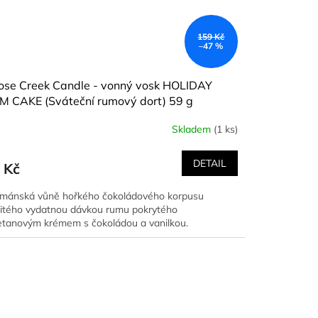
159 Kč
–47 %
ose Creek Candle - vonný vosk HOLIDAY
M CAKE (Sváteční rumový dort) 59 g
Skladem
(1 ks)
DETAIL
 Kč
mánská vůně hořkého čokoládového korpusu
litého vydatnou dávkou rumu pokrytého
tanovým krémem s čokoládou a vanilkou.