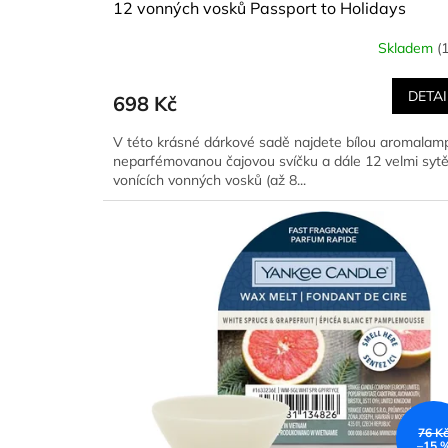
12 vonných vosků Passport to Holidays
Skladem
(
DETAI
698 Kč
V této krásné dárkové sadě najdete bílou aromalam
neparfémovanou čajovou svíčku a dále 12 velmi syt
vonících vonných vosků (až 8...
76 K
–15 