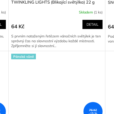
TWINKLING LIGHTS (Blikající světýlka) 22 g
SN
22
1 ks)
Skladem
(1 ks)
L
DETAIL
64 Kč
64
pu,
S prvním nataženým řetězem vánočních světýlek je ten
Pod
ě
správný čas na slavnostní výzdobu každé místnosti.
von
Zpříjemněte si jí slavnostní...
Pánská vůně
č
76 Kč
%
–15 %