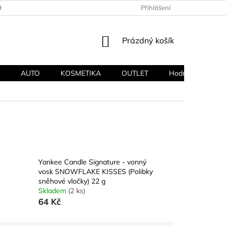
HODNÍ PODMÍNKY
PODMÍNKY OCHRANY OSOBNÍCH ÚDAJŮ
Přihlášení
NÁKUPNÍ
Prázdný košík
KOŠÍK
AUTO
KOSMETIKA
OUTLET
Hodnocení obcho
Yankee Candle Signature - vonný
vosk SNOWFLAKE KISSES (Polibky
sněhové vločky) 22 g
Skladem
(2 ks)
64 Kč