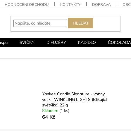
HODNOCENÍ OBCHODU
KONTAKTY
DOPRAVA
OBC
HLEDAT
uspa
SVÍČKY
DIFUZÉRY
KADIDLO
ČOKOLÁDA
Yankee Candle Signature - vonný
vosk TWINKLING LIGHTS (Blikající
světýlka) 22 g
Skladem
(1 ks)
64 Kč