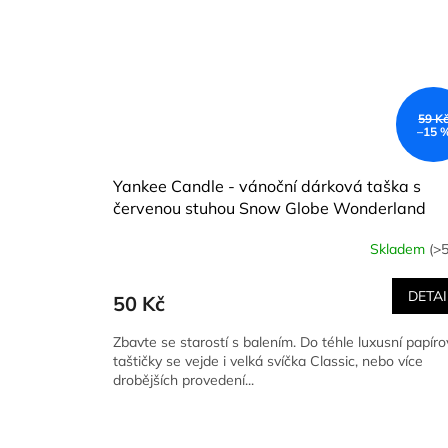
59 K
–15 
Yankee Candle - vánoční dárková taška s
červenou stuhou Snow Globe Wonderland
Skladem
(>5
DETAI
50 Kč
Zbavte se starostí s balením. Do téhle luxusní papír
taštičky se vejde i velká svíčka Classic, nebo více
drobějších provedení...