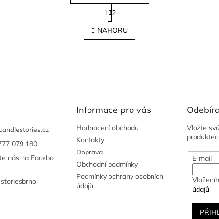
S
1
2
t
O
r
v
NAHORU
á
l
n
á
k
d
o
a
v
c
á
í
n
p
í
r
Informace pro vás
v
Odebíra
k
y
Hodnocení obchodu
Vložte sv
candlestories.cz
v
produktec
Kontakty
777 079 180
ý
Doprava
p
jte nás na Facebo
E-mail
Obchodní podmínky
i
s
Podmínky ochrany osobních
Vložením
estoriesbrno
u
údajů
údajů
PŘIH