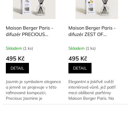
Maison Berger Paris -
Maison Berger Paris -
difuzér PRECIOUS
difuzér ZEST OF
JASMINE (Drahocenný
VERBENA (Lístky
jasmín) 125 ml
verbeny) 125 ml
Skladem
(1 ks)
Skladem
(1 ks)
495 Kč
495 Kč
DETAIL
DETAIL
Jasmín je symbolem elegance
Elegantní a jiskřivě svěží
a jemně se projevuje v této
interiérová vůně, jež patří
rafinované kompozici.
mezi oblíbené parfémy
Precious Jasmine je
Maison Berger Paris. Na
mysteriózním setkáním tepla...
počátku vůně se objevují
vysoké...