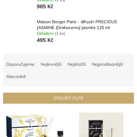
985 Kč
Maison Berger Paris - difuzér PRECIOUS
JASMINE (Drahocenný jasmín) 125 ml
Skladem
(1 ks)
495 Kč
Ř
a
Doporučujeme
Nejlevnější
Nejdražší
Nejprodávanější
z
e
Abecedně
n
í
p
OTEVŘÍT FILTR
r
o
V
d
ý
u
p
k
i