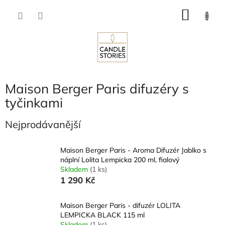
Přejít
NÁKU
na
obsah
KOŠÍK
Maison Berger Paris difuzéry s
tyčinkami
Nejprodávanější
Maison Berger Paris - Aroma Difuzér Jablko s
náplní Lolita Lempicka 200 ml, fialový
Skladem
(1 ks)
1 290 Kč
Maison Berger Paris - difuzér LOLITA
LEMPICKA BLACK 115 ml
Skladem
(1 ks)