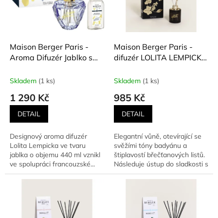
t
s
ů
p
r
o
d
Maison Berger Paris -
Maison Berger Paris -
u
Aroma Difuzér Jablko s
difuzér LOLITA LEMPICKA
k
náplní Lolita Lempicka
BLACK 115 ml
t
200 ml, fialový
Skladem
(1 ks)
Skladem
(1 ks)
ů
1 290 Kč
985 Kč
DETAIL
DETAIL
Designový aroma difuzér
Elegantní vůně, otevírající se
Lolita Lempicka ve tvaru
svěžími tóny badyánu a
jablka o objemu 440 ml vznikl
štiplavostí břečťanových listů.
ve spolupráci francouzské...
Následuje ústup do sladkosti s
orientálním a...