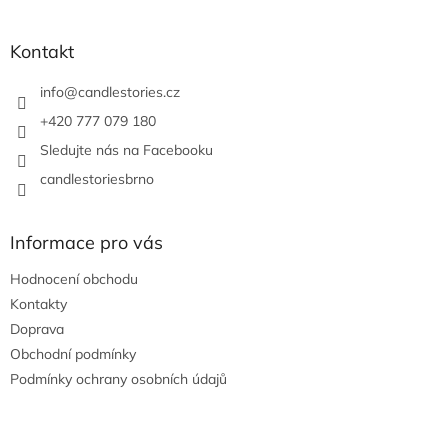
á
á
d
p
a
a
Kontakt
c
t
í
í
info
@
candlestories.cz
p
r
+420 777 079 180
v
Sledujte nás na Facebooku
k
y
candlestoriesbrno
v
ý
p
Informace pro vás
i
s
Hodnocení obchodu
u
Kontakty
Doprava
Obchodní podmínky
Podmínky ochrany osobních údajů