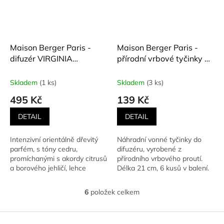
Maison Berger Paris -
Maison Berger Paris -
difuzér VIRGINIA
přírodní vrbové tyčinky do
CEDARWOOD (Cedrové
difuzéru (6 ks)
dřevo z Virginie) 125 ml
Skladem
(1 ks)
Skladem
(3 ks)
495 Kč
139 Kč
DETAIL
DETAIL
Intenzivní orientálně dřevitý
Náhradní vonné tyčinky do
parfém, s tóny cedru,
difuzéru, vyrobené z
promíchanými s akordy citrusů
přírodního vrbového proutí.
a borového jehličí, lehce
Délka 21 cm, 6 kusů v balení.
okořeněný hřebíčkem.
6
položek celkem
O
v
l
Z