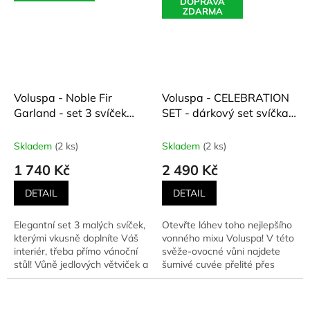
DOPRAVA
ZDARMA
Voluspa - Noble Fir
Voluspa - CELEBRATION
Garland - set 3 svíček
SET - dárkový set svíčka
Mini Pedestal Trio
+ difuzér SPARKLING
(Vznešená jedlová
CUVÉE (Šumivé cuvée)
Skladem
(2 ks)
Skladem
(2 ks)
girlanda) 3 x 72 g
142 g + 100 ml
1 740 Kč
2 490 Kč
DETAIL
DETAIL
Elegantní set 3 malých svíček,
Otevřte láhev toho nejlepšího
kterými vkusně doplníte Váš
vonného mixu Voluspa! V této
interiér, třeba přímo vánoční
svěže-ovocné vůni najdete
stůl! Vůně jedlových větviček a
šumivé cuvée přelité přes
rozmarýnu,...
plátky šťavnatého...