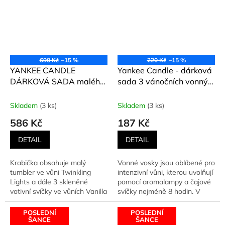
690 Kč
–15 %
220 Kč
–15 %
YANKEE CANDLE
Yankee Candle - dárková
DÁRKOVÁ SADA malého
sada 3 vánočních vonný
tumbleru a 3 skleněných
vosků TWINKLING
votivních svíček
LIGHTS
Skladem
(3 ks)
Skladem
(3 ks)
586 Kč
187 Kč
DETAIL
DETAIL
Krabička obsahuje malý
Vonné vosky jsou oblíbené pro
tumbler ve vůni Twinkling
intenzivní vůni, kterou uvolňují
Lights a dále 3 skleněné
pomocí aromalampy a čajové
votivní svíčky ve vůních Vanilla
svíčky nejméně 8 hodin. V
Créme Brulee, Christmas...
této krásné sadě...
POSLEDNÍ
POSLEDNÍ
ŠANCE
ŠANCE