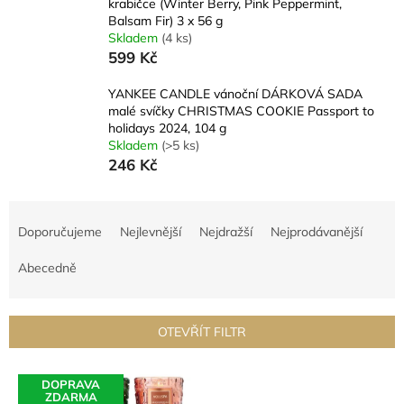
krabičce (Winter Berry, Pink Peppermint,
Balsam Fir) 3 x 56 g
Skladem
(4 ks)
599 Kč
YANKEE CANDLE vánoční DÁRKOVÁ SADA
malé svíčky CHRISTMAS COOKIE Passport to
holidays 2024, 104 g
Skladem
(>5 ks)
246 Kč
Ř
a
Doporučujeme
Nejlevnější
Nejdražší
Nejprodávanější
z
e
Abecedně
n
í
p
OTEVŘÍT FILTR
r
o
V
d
DOPRAVA
ý
ZDARMA