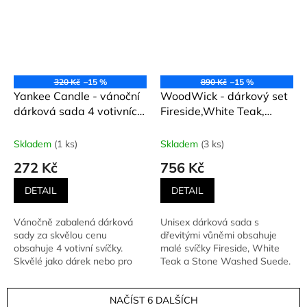
320 Kč
–15 %
890 Kč
–15 %
Yankee Candle - vánoční
WoodWick - dárkový set
dárková sada 4 votivních
Fireside,White Teak,
svíček Yankee Candle
Stone Washed Suede
váza malá 3 ks
Skladem
(1 ks)
Skladem
(3 ks)
272 Kč
756 Kč
DETAIL
DETAIL
Vánočně zabalená dárková
Unisex dárková sada s
sady za skvělou cenu
dřevitými vůněmi obsahuje
obsahuje 4 votivní svíčky.
malé svíčky Fireside, White
Skvělé jako dárek nebo pro
Teak a Stone Washed Suede.
vyzkoušení nových vůní.
Fireside přináší harmonii...
Sada...
NAČÍST 6 DALŠÍCH