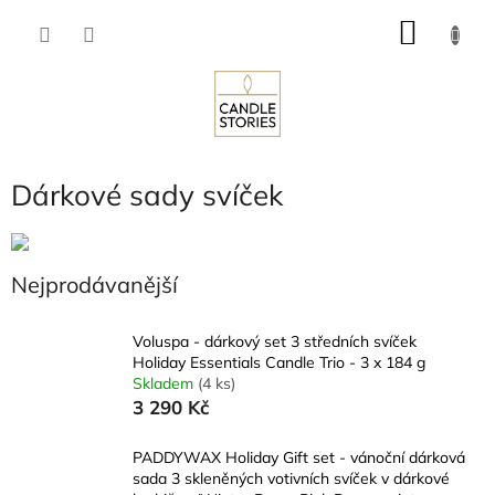
Přejít
NÁKU
na
obsah
KOŠÍK
Dárkové sady svíček
Nejprodávanější
Voluspa - dárkový set 3 středních svíček
Holiday Essentials Candle Trio - 3 x 184 g
Skladem
(4 ks)
3 290 Kč
PADDYWAX Holiday Gift set - vánoční dárková
sada 3 skleněných votivních svíček v dárkové