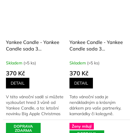
Yankee Candle - Yankee
Yankee Candle - Yankee
Candle sada 3
Candle sada 3
skleněných votivních
skleněných votivních
svíček 2024 Pasport to
svíček 2024 Pasport to
Skladem
(>5 ks)
Skladem
(>5 ks)
Holidays New York - 3 x
Holidays- 3 x 37 g
370 Kč
370 Kč
37 g
DETAIL
DETAIL
V této vánoční sadě si můžete
Tato vánoční sada je
vyzkoušet hned 3 vůně od
nenákladným a krásným
Yankee Candle, a to: letošní
dárkem pro vaše partnerky,
novinku Big Apple Christmas
kamarádky či kolegyně.
a dále bestsellery -...
Mohou vyzkoušet hned 3
vůně od Yankee...
DOPRAVA
Ženy milují
ZDARMA