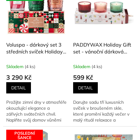
u
p
k
i
t
s
ů
p
r
o
d
Voluspa - dárkový set 3
PADDYWAX Holiday Gift
u
středních svíček Holiday
set - vánoční dárková
k
Essentials Candle Trio - 3
sada 3 skleněných
t
x 184 g
votivních svíček v
Skladem
(4 ks)
Skladem
(4 ks)
ů
dárkové krabičce (Winter
3 290 Kč
599 Kč
Berry, Pink Peppermint,
Balsam Fir) 3 x 56 g
DETAIL
DETAIL
Prožijte zimní dny v atmosféře
Darujte sadu tří luxusních
okouzlující elegance a
svíček v broušeném skle,
zářivých svátečních chvil.
které promění každý večer v
Naplňte svůj domov vůněmi
malý rituál relaxace a
Vánoc, které ladí s...
romantiky. Každá svíčka...
POSLEDNÍ
ŠANCE