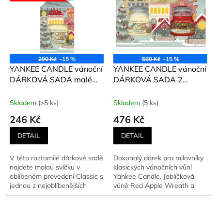
290 Kč
–15 %
560 Kč
–15 %
YANKEE CANDLE vánoční
YANKEE CANDLE vánoční
DÁRKOVÁ SADA malé
DÁRKOVÁ SADA 2
svíčky CHRISTMAS
malých svíček
COOKIE Passport to
CHRISTMAS COOKIE +
Skladem
(>5 ks)
Skladem
(5 ks)
holidays 2024, 104 g
RED APPLE WREATH
246 Kč
476 Kč
Passport to holidays
2024, 2 x 104 g
DETAIL
DETAIL
V této roztomilé dárkové sadě
Dokonalý dárek pro milovníky
najdete malou svíčku v
klasických vánočních vůní
oblíbeném provedení Classic s
Yankee Candle. Jablíčková
jednou z nejoblíbenějších
vůně Red Apple Wreath a
vánočních vůní -...
máslová Christmas Cookie v...