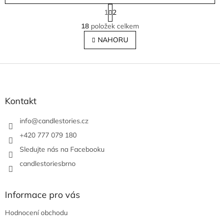
S
1
2
t
O
r
18
položek celkem
v
á
l
NAHORU
n
á
k
o
d
v
Z
a
á
c
á
n
í
p
í
p
a
Kontakt
r
t
v
í
info
@
candlestories.cz
k
y
+420 777 079 180
v
Sledujte nás na Facebooku
ý
p
candlestoriesbrno
i
s
u
Informace pro vás
Hodnocení obchodu