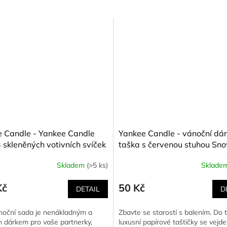
 Candle - Yankee Candle
Yankee Candle - vánoční dá
 skleněných votivních svíček
taška s červenou stuhou Sn
asport to Holidays- 3 x 37
Globe Wonderland
Skladem
(>5 ks)
Sklade
Kč
50 Kč
DETAIL
D
noční sada je nenákladným a
Zbavte se starostí s balením. Do 
 dárkem pro vaše partnerky,
luxusní papírové taštičky se vejde