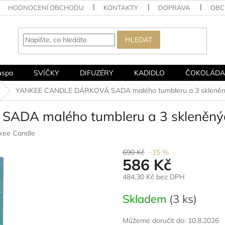
HODNOCENÍ OBCHODU
KONTAKTY
DOPRAVA
OBC
HLEDAT
uspa
SVÍČKY
DIFUZÉRY
KADIDLO
ČOKOLÁDA
YANKEE CANDLE DÁRKOVÁ SADA malého tumbleru a 3 skleněnýc
A malého tumbleru a 3 skleněných
kee Candle
690 Kč
–15 %
586 Kč
484,30 Kč bez DPH
Měrná
Skladem
(3 ks)
cena:
Můžeme doručit do:
10.8.2026