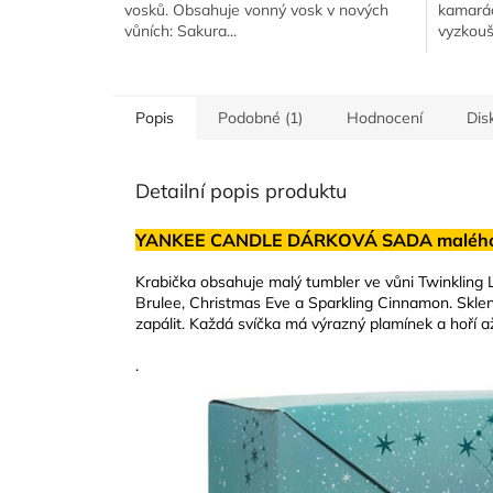
vosků. Obsahuje vonný vosk v nových
kamarád
vůních: Sakura...
vyzkouš
Popis
Podobné (1)
Hodnocení
Dis
Detailní popis produktu
YANKEE CANDLE DÁRKOVÁ SADA malého tum
Krabička obsahuje malý tumbler ve vůni Twinkling L
Brulee, Christmas Eve a Sparkling Cinnamon. Skleněn
zapálit. Každá svíčka má výrazný plamínek a hoří 
.