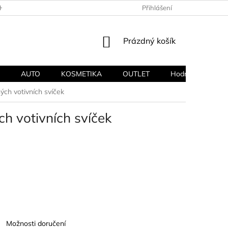
HODNÍ PODMÍNKY
PODMÍNKY OCHRANY OSOBNÍCH ÚDAJŮ
Přihlášení
NÁKUPNÍ
Prázdný košík
KOŠÍK
AUTO
KOSMETIKA
OUTLET
Hodnocení obcho
h votivních svíček
 votivních svíček
Možnosti doručení