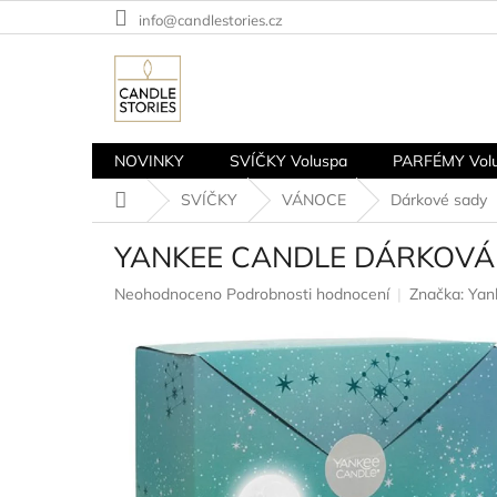
Přejít
info@candlestories.cz
na
obsah
NOVINKY
SVÍČKY Voluspa
PARFÉMY Vol
Domů
SVÍČKY
VÁNOCE
Dárkové sady
YANKEE CANDLE DÁRKOVÁ SAD
Průměrné
Neohodnoceno
Podrobnosti hodnocení
Značka:
Yan
hodnocení
produktu
je
0,0
z
5
hvězdiček.