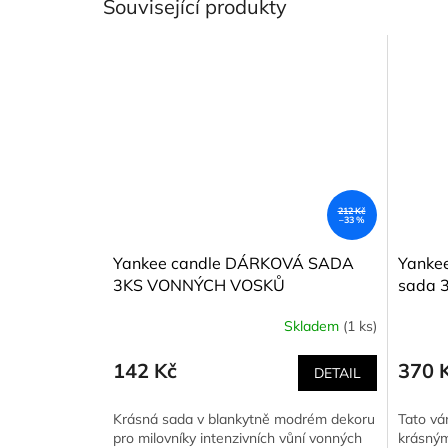
Související produkty
212 Kč
–33 %
Yankee candle DÁRKOVÁ SADA
Yankee
3KS VONNÝCH VOSKŮ
sada 3
2024 P
Skladem
(1 ks)
g
142 Kč
370 
DETAIL
Krásná sada v blankytně modrém dekoru
Tato vá
pro milovníky intenzivních vůní vonných
krásným