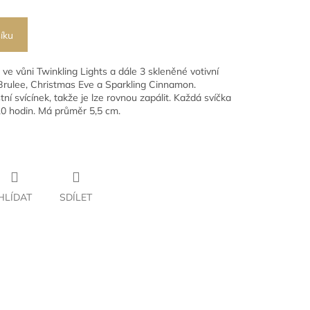
íku
ve vůni Twinkling Lights a dále 3 skleněné votivní
 Brulee, Christmas Eve a Sparkling Cinnamon.
tní svícínek, takže je lze rovnou zapálit. Každá svíčka
10 hodin. Má průměr 5,5 cm.
HLÍDAT
SDÍLET