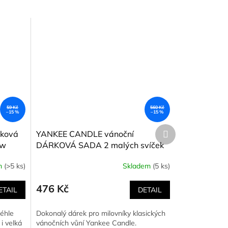
59 Kč
560 Kč
–15 %
–15 %
Další
rková
YANKEE CANDLE vánoční
produkt
ow
DÁRKOVÁ SADA 2 malých svíček
CHRISTMAS COOKIE + RED APPLE
m
(>5 ks)
Skladem
(5 ks)
WREATH Passport to holidays
2024, 2 x 104 g
476 Kč
ETAIL
DETAIL
téhle
Dokonalý dárek pro milovníky klasických
 i velká
vánočních vůní Yankee Candle.