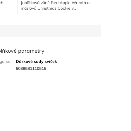
ch
Jablíčková vůně Red Apple Wreath a
máslová Christmas Cookie v...
lňkové parametry
gorie
:
Dárkové sady svíček
:
5038581110516