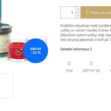
Přidat do koš
Krabička obsahuje malý tumbler 
svíčky ve vůních Vanilla Créme
Skleněné votivní svíčky mají vlas
má výrazný plamínek a hoří až 
690 Kč
Detailní informace
–15 %
TISK
ZEPTAT SE