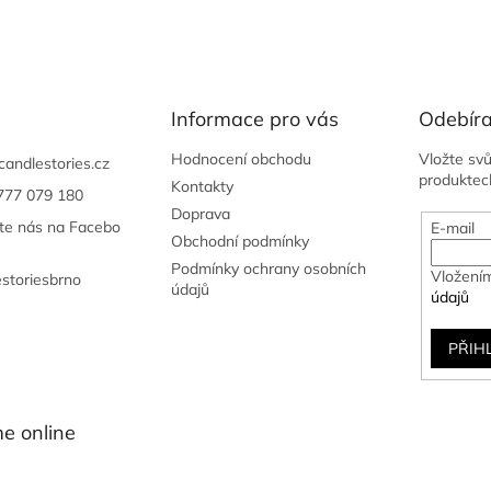
Informace pro vás
Odebíra
Hodnocení obchodu
Vložte sv
candlestories.cz
produktec
Kontakty
777 079 180
Doprava
jte nás na Facebo
E-mail
Obchodní podmínky
Podmínky ochrany osobních
Vložením
estoriesbrno
údajů
údajů
PŘIH
e online