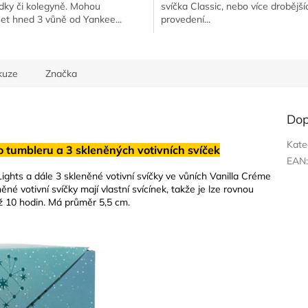
ky či kolegyně. Mohou
svíčka Classic, nebo více drobější
et hned 3 vůně od Yankee...
provedení...
kuze
Značka
Dop
Kate
bleru a 3 skleněných votivních svíček
EAN
ights a dále 3 skleněné votivní svíčky ve vůních Vanilla Créme
é votivní svíčky mají vlastní svícínek, takže je lze rovnou
až 10 hodin. Má průměr 5,5 cm.