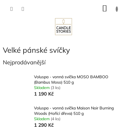
Přejít
NÁKU
na
obsah
KOŠÍK
Velké pánské svíčky
Nejprodávanější
Voluspa - vonná svíčka MOSO BAMBOO
(Bambus Moso) 510 g
Skladem
(3 ks)
1 190 Kč
Voluspa - vonná svíčka Maison Noir Burning
Woods (Hořící dřeva) 510 g
Skladem
(4 ks)
1 290 Kč