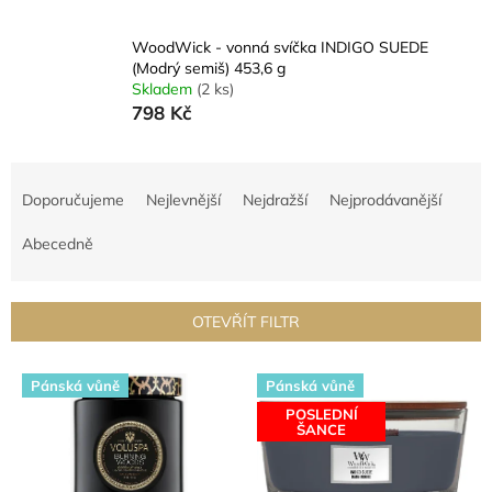
WoodWick - vonná svíčka INDIGO SUEDE
(Modrý semiš) 453,6 g
Skladem
(2 ks)
798 Kč
Ř
a
Doporučujeme
Nejlevnější
Nejdražší
Nejprodávanější
z
e
Abecedně
n
í
p
OTEVŘÍT FILTR
r
o
V
d
Pánská vůně
Pánská vůně
ý
u
POSLEDNÍ
p
ŠANCE
k
i
t
s
ů