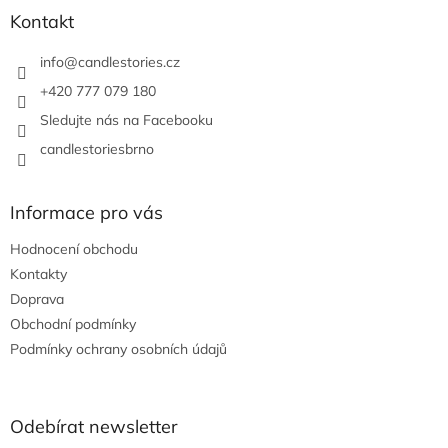
a
a
Kontakt
c
t
í
í
info
@
candlestories.cz
p
r
+420 777 079 180
v
Sledujte nás na Facebooku
k
y
candlestoriesbrno
v
ý
p
Informace pro vás
i
s
Hodnocení obchodu
u
Kontakty
Doprava
Obchodní podmínky
Podmínky ochrany osobních údajů
Odebírat newsletter