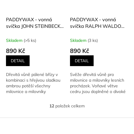
PADDYWAX - vonná
PADDYWAX - vonná
svíčka JOHN STEINBECK
svíčka RALPH WALDO
(Pálená bříza a ambra)
EMERSON (Cedr, divoké
453 g
kapradí) 453 g
Skladem
(>5 ks)
Skladem
(3 ks)
890 Kč
890 Kč
DETAIL
DETAIL
Dřevitá vůně pálené břízy v
Svěže dřevitá vůně pro
kombinaci s hřejivou sladkou
milovnice a milovníky lesních
ambrou potěší všechny
procházek. Voňavé větve
milovnice a milovníky
cedru jsou doplněné o divoké
kouřových vůní. Škrtněte...
kapradí, které celé vůni...
12
položek celkem
O
v
l
Z
á
á
d
p