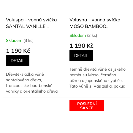
Voluspa - vonná svíčka
Voluspa - vonná svíčka
SANTAL VANILLE
MOSO BAMBOO
(Santalová Vanilka) 510 g
(Bambus Moso) 510 g
Skladem
(3 ks)
Průměrné
Skladem
(3 ks)
hodnocení
1 190 Kč
produktu
1 190 Kč
je
DETAIL
5,0
DETAIL
z
Temně dřevitá vůně asijského
5
Dřevitě-sladká vůně
bambusu Moso, černého
hvězdiček.
santalového dřeva,
pižma a japonského cypřiše.
francouzské bourbonské
Tato vůně si Vás získá, pokud
vanilky a orientálního dřeva
máte rádi vůni dřeva,...
oud. Zamilujete si ji, pokud
máte rádi...
POSLEDNÍ
ŠANCE