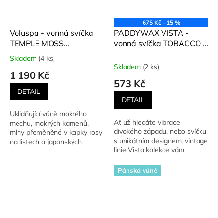
675 Kč
–15 %
Voluspa - vonná svíčka
PADDYWAX VISTA -
TEMPLE MOSS
vonná svíčka TOBACCO &
(Chrámový mech) 510 g
PATCHOULI (Tabák a
Skladem
(4 ks)
Průměrné
pačuli) 340 g
Skladem
(2 ks)
hodnocení
1 190 Kč
produktu
573 Kč
je
DETAIL
5,0
DETAIL
z
Uklidňující vůně mokrého
5
Ať už hledáte vibrace
mechu, mokrých kamenů,
hvězdiček.
divokého západu, nebo svíčku
mlhy přeměněné v kapky rosy
s unikátním designem, vintage
na listech a japonských
linie Vista kolekce vám
cypřišků Hinoki. Uklidněte
přinese obojí.
své...
Pánská vůně