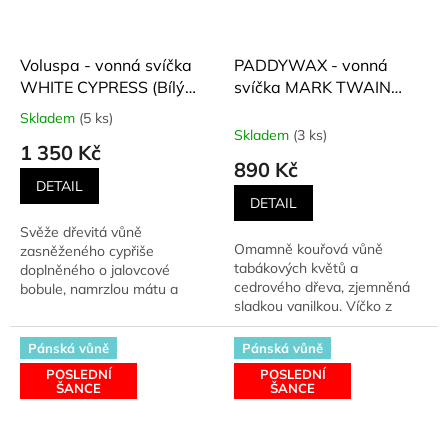
Voluspa - vonná svíčka
PADDYWAX - vonná
WHITE CYPRESS (Bílý
svíčka MARK TWAIN
cypřiš) 510 g
(Tabákový květ, vanillka)
Skladem
(5 ks)
Průměrné
453 g
Skladem
(3 ks)
hodnocení
1 350 Kč
produktu
890 Kč
je
DETAIL
5,0
DETAIL
z
Svěže dřevitá vůně
5
Omamně kouřová vůně
zasněženého cypřiše
hvězdiček.
tabákových květů a
doplněného o jalovcové
cedrového dřeva, zjemněná
bobule, namrzlou mátu a
sladkou vanilkou. Víčko z
zelené jehličí. Svíčka je lita do
flakonu svíčky je ozdobeno
průhledného...
střapcem...
Pánská vůně
Pánská vůně
POSLEDNÍ
POSLEDNÍ
ŠANCE
ŠANCE