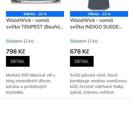
998 Kč
–20 %
798 Kč
–15 %
WoodWick - vonná
WoodWick - vonná
svíčka TEMPEST (Bouře)
svíčka INDIGO SUEDE
453,6 g
(Modrý semiš) 609 g
Skladem
(2 ks)
Skladem
(1 ks)
798 Kč
678 Kč
DETAIL
DETAIL
Mořská tříšť bláznivě víří s
Svěží pánská vůně, která
tóny minerálních dřevin,
kombinuje modrou semišovou
leknínu a perleťových
kůži, čerstvě natrhané fialky,
krystalků.
pačuli, zelenou svěžest
cypřišových větviček a...