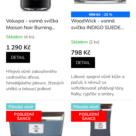
p
r
o
998 Kč
–20 %
d
Voluspa - vonná svíčka
WoodWick - vonná
u
Maison Noir Burning
svíčka INDIGO SUEDE
k
Woods (Hořící dřeva) 510
(Modrý semiš) 453,6 g
Skladem
(4 ks)
Průměrné
t
g
Skladem
(2 ks)
hodnocení
1 290 Kč
ů
produktu
798 Kč
je
DETAIL
5,0
DETAIL
z
Hřejivá vůně zakouřeného
5
Lákavé spojení vůně kůže a
cedrového dřeva,
hvězdiček.
pačuli, k němuž se
himalájského jalovce, žhavých
sofistikovaně přidávají tóny
uhlíků a tekoucí jedlové
fialky, cypřiše a ambry.
pryskyřice.
Pánská vůně
Pánská vůně
POSLEDNÍ
POSLEDNÍ
ŠANCE
ŠANCE