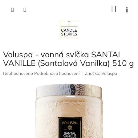
Přejít
NÁKU
na
obsah
KOŠÍK
Voluspa - vonná svíčka SANTAL
VANILLE (Santalová Vanilka) 510 g
Průměrné
Neohodnoceno
Podrobnosti hodnocení
Značka:
Voluspa
hodnocení
produktu
je
0,0
z
5
hvězdiček.