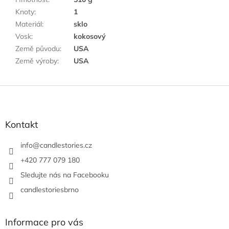
Knoty
:
1
Materiál
:
sklo
Vosk
:
kokosový
Země původu
:
USA
Země výroby
:
USA
Z
á
p
a
Kontakt
t
í
info
@
candlestories.cz
+420 777 079 180
Sledujte nás na Facebooku
candlestoriesbrno
Informace pro vás