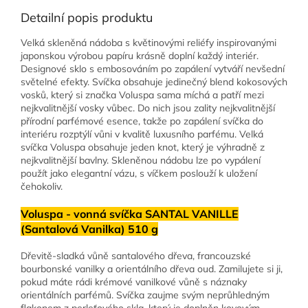
Detailní popis produktu
Velká skleněná nádoba s květinovými reliéfy inspirovanými
japonskou výrobou papíru krásně doplní každý interiér.
Designové sklo s embosováním po zapálení vytváří nevšední
světelné efekty. Svíčka obsahuje jedinečný blend kokosových
vosků, který si značka Voluspa sama míchá a patří mezi
nejkvalitnější vosky vůbec. Do nich jsou zality nejkvalitnější
přírodní parfémové esence, takže po zapálení svíčka do
interiéru rozptýlí vůni v kvalitě luxusního parfému. Velká
svíčka Voluspa obsahuje jeden knot, který je výhradně z
nejkvalitnější bavlny. Skleněnou nádobu lze po vypálení
použít jako elegantní vázu, s víčkem poslouží k uložení
čehokoliv.
Voluspa - vonná svíčka SANTAL VANILLE
(Santalová Vanilka) 510 g
Dřevitě-sladká vůně santalového dřeva, francouzské
bourbonské vanilky a orientálního dřeva oud. Zamilujete si ji,
pokud máte rádi krémové vanilkové vůně s náznaky
orientálních parfémů. Svíčka zaujme svým neprůhledným