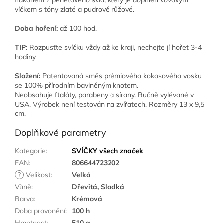
flakonem z perleťového skla, který je doplněn kovovým
víčkem s tóny zlaté a pudrově růžové.
Doba hoření:
až 100 hod.
TIP:
Rozpusťte svíčku vždy až ke kraji, nechejte jí hořet 3-4
hodiny
Složení:
Patentovaná směs prémiového kokosového vosku
se 100% přírodním bavlněným knotem.
Neobsahuje ftaláty, parabeny a sírany. Ručně vylévané v
USA. Výrobek není testován na zvířatech. Rozměry 13 x 9,5
cm.
Doplňkové parametry
Kategorie
:
SVÍČKY všech značek
EAN
:
806644723202
?
Velikost
:
Velká
Vůně
:
Dřevitá, Sladká
Barva
:
Krémová
Doba provonění
:
100 h
Hmotnost
:
510 g