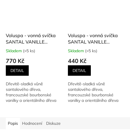
Voluspa - vonná svíčka
Voluspa - vonná svíčka
SANTAL VANILLE
SANTAL VANILLE
(Santalová Vanilka) 156 g
(Santalová Vanilka) 113 g
Skladem
(>5 ks)
Skladem
(>5 ks)
Průměrné
Průměrné
hodnocení
hodnocení
770 Kč
440 Kč
produktu
produktu
je
je
DETAIL
DETAIL
5,0
5,0
z
z
Dřevitě-sladká vůně
Dřevitě-sladká vůně
5
5
santalového dřeva,
santalového dřeva,
hvězdiček.
hvězdiček.
francouzské bourbonské
francouzské bourbonské
vanilky a orientálního dřeva
vanilky a orientálního dřeva
oud. Zamilujete si ji, pokud
oud. Zamilujete si ji, pokud
máte rádi...
máte rádi...
Popis
Hodnocení
Diskuze