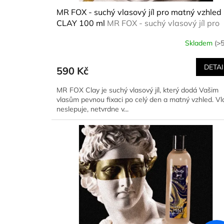
MR FOX - suchý vlasový jíl pro matný vzhled
CLAY 100 ml
MR FOX - suchý vlasový jíl pro
matný vzhled CLAY 100 ml
Skladem
(>5
DETAI
590 Kč
MR FOX Clay je suchý vlasový jíl, který dodá Vašim
vlasům pevnou fixaci po celý den a matný vzhled. Vl
neslepuje, netvrdne v...