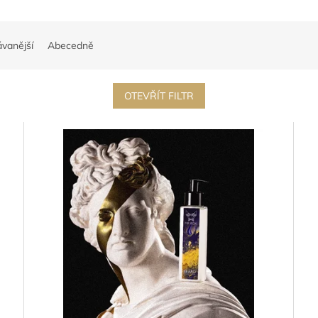
vanější
Abecedně
OTEVŘÍT FILTR