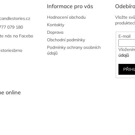
í
Informace pro vás
Odebíra
p
r
Hodnocení obchodu
Vložte sv
candlestories.cz
v
produktec
Kontakty
777 079 180
k
Doprava
y
jte nás na Facebo
E-mail
v
Obchodní podmínky
ý
Podmínky ochrany osobních
Vložením
estoriesbrno
p
údajů
údajů
i
s
u
PŘIH
e online