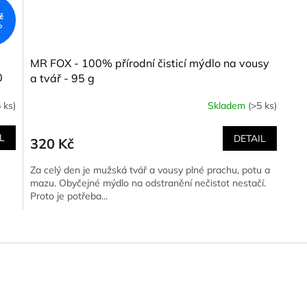
č
%
MR FOX - 100% přírodní čisticí mýdlo na vousy
0
a tvář - 95 g
 ks)
Skladem
(>5 ks)
0
L
DETAIL
320 Kč
Za celý den je mužská tvář a vousy plné prachu, potu a
mazu. Obyčejné mýdlo na odstranění nečistot nestačí.
Proto je potřeba...
O
v
l
á
d
a
c