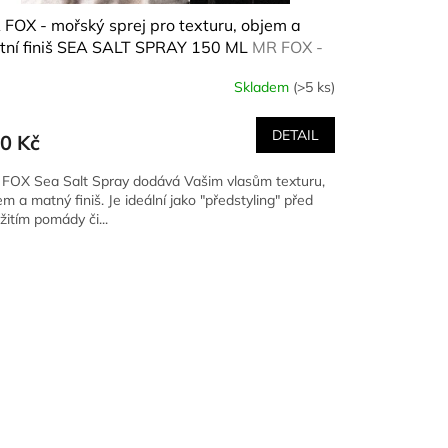
FOX - mořský sprej pro texturu, objem a
tní finiš SEA SALT SPRAY 150 ML
MR FOX -
ský sprej pro texturu, objem a matní finiš
Skladem
(>5 ks)
A SALT SPRAY 150 ML
DETAIL
0 Kč
FOX Sea Salt Spray dodává Vašim vlasům texturu,
em a matný finiš. Je ideální jako "předstyling" před
žitím pomády či...