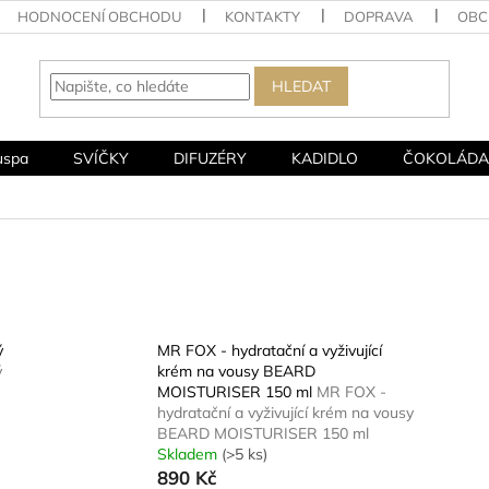
HODNOCENÍ OBCHODU
KONTAKTY
DOPRAVA
OBC
HLEDAT
uspa
SVÍČKY
DIFUZÉRY
KADIDLO
ČOKOLÁDA
ý
MR FOX - hydratační a vyživující
ý
krém na vousy BEARD
MOISTURISER 150 ml
MR FOX -
hydratační a vyživující krém na vousy
BEARD MOISTURISER 150 ml
Skladem
(>5 ks)
890 Kč