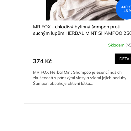
440 K
–15 
MR FOX - chladivý bylinný šampon proti
suchým lupům HERBAL MINT SHAMPOO 25
ml
MR FOX - chladivý bylinný šampon proti
Skladem
(>5
suchým lupům HERBAL MINT SHAMPOO 25
ml
DETAI
374 Kč
MR FOX Herbal Mint Shampoo je esencí našich
zkušeností s pánskými vlasy a všemi jejich neduhy.
Šampon obsahuje aktivní látku...
Z
á
p
a