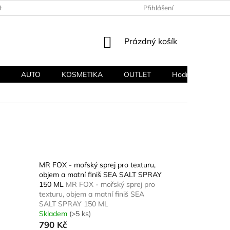
HODNÍ PODMÍNKY
PODMÍNKY OCHRANY OSOBNÍCH ÚDAJŮ
Přihlášení
NÁKUPNÍ
Prázdný košík
KOŠÍK
AUTO
KOSMETIKA
OUTLET
Hodnocení obcho
MR FOX - mořský sprej pro texturu,
objem a matní finiš SEA SALT SPRAY
150 ML
MR FOX - mořský sprej pro
texturu, objem a matní finiš SEA
SALT SPRAY 150 ML
Skladem
(>5 ks)
790 Kč