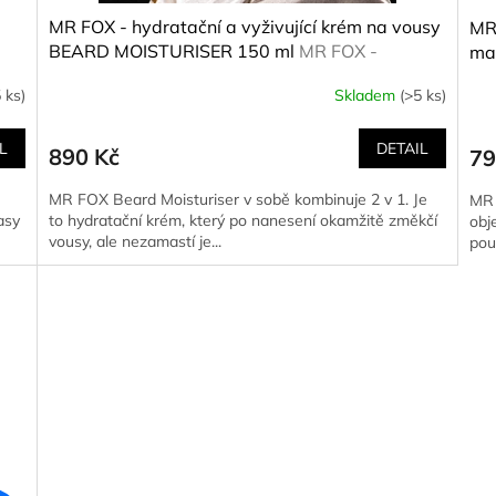
MR FOX - hydratační a vyživující krém na vousy
MR 
BEARD MOISTURISER 150 ml
MR FOX -
ma
hydratační a vyživující krém na vousy BEARD
moř
 ks)
Skladem
(>5 ks)
MOISTURISER 150 ml
SE
L
DETAIL
890 Kč
79
MR FOX Beard Moisturiser v sobě kombinuje 2 v 1. Je
MR 
asy
to hydratační krém, který po nanesení okamžitě změkčí
obj
vousy, ale nezamastí je...
pou