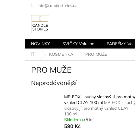
Přejít
info@candlestories.cz
na
obsah
NOVINKY
SVÍČKY Voluspa
PARFÉMY Vol
Domů
KOSMETIKA
PRO MUŽE
PRO MUŽE
Nejprodávanější
MR FOX - suchý vlasový jíl pro matn
vzhled CLAY 100 ml
MR FOX - such
vlasový jíl pro matný vzhled CLAY
100 ml
Skladem
(>5 ks)
590 Kč