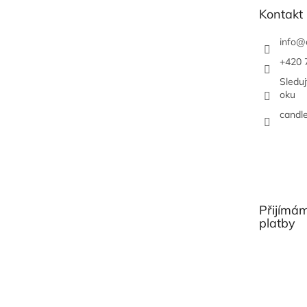
t
Kontakt
í
info
@
+420 
Sledu
oku
candl
Přijímám
platby