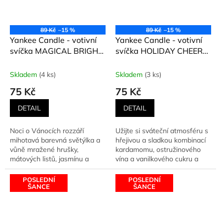
89 Kč
–15 %
89 Kč
–15 %
Yankee Candle - votivní
Yankee Candle - votivní
svíčka MAGICAL BRIGHT
svíčka HOLIDAY CHEER
LIGHTS (Čarovná zářící
(Vánoční veselí) 49 g
světýlka) 49 g
Skladem
(4 ks)
Skladem
(3 ks)
75 Kč
75 Kč
DETAIL
DETAIL
Noci o Vánocích rozzáří
Užijte si sváteční atmosféru s
mihotavá barevná světýlka a
hřejivou a sladkou kombinací
vůně mražené hrušky,
kardamomu, ostružinového
mátových listů, jasmínu a
vína a vanilkového cukru a
vanilky.
sdílejte svou...
POSLEDNÍ
POSLEDNÍ
ŠANCE
ŠANCE