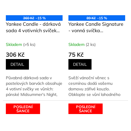
360 Kč
–15 %
89 Kč
–15 %
Yankee Candle - dárková
Yankee Candle Signature
sada 4 votivních svíček
- vonná svíčka
Yankee Candle
SPARKLING
WINTERBERRY (Jiskrné
Skladem
(>5 ks)
Skladem
(2 ks)
zimní bobule) 49 g
306 Kč
75 Kč
DETAIL
DETAIL
Půvabná dárková sada v
Svěží vánoční věnec s
pastelových barvách obsahuje
cesmínou dodá vašemu
4 votivní svíčky ve vůních:
domovu zářivé kouzlo.
pánské Midsummer's Night,
Obklopte se vůní lahodného
čisté a svěží Soft...
granátového jablka,
balzámové jedle a...
POSLEDNÍ
POSLEDNÍ
ŠANCE
ŠANCE