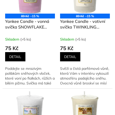
ů
p
r
o
89 Kč
–15 %
89 Kč
–15 %
d
Yankee Candle - vonná
Yankee Candle - votivní
u
svíčka SNOWFLAKE
svíčka TWINKLING
k
KISSES (Polibky sněhové
LIGHTS (Blikající
t
vločky) 49 g
světýlka) 49 g
Skladem
(>5 ks)
Skladem
(>5 ks)
ů
75 Kč
75 Kč
DETAIL
DETAIL
Poddejte se mrazivým
Svěží a čistá parfémová vůně,
polibkům sněhových vloček,
která Vám v interiéru vykouzlí
které voní po fialkách, růžích a
atmosféru padajícího sněhu.
bílém pižmu. Svíčka má také
Ovocná vůně broskví se mísí
příjemné ovocné tóny s...
se sametovým...