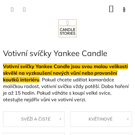
Přejít
NÁKU
na
obsah
KOŠÍK
Votivní svíčky Yankee Candle
Votivní svíčky Yankee Candle jsou svou malou velikostí
skvělé na vyzkoušení nových vůní nebo provonění
koutků interiéru
. Pokud chcete udělat kamarádce
maličkou radost, votivní svíčka vždy potěší. Doba hoření
je až 15 hodin. Pokud váháte s koupí velké svíce,
otestujte nejdřív vůni ve votivní verzi.
SVĚŽÍ A ČISTÉ
KVĚTINOVÉ