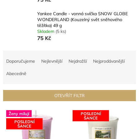
Yankee Candle - vonná svíčka SNOW GLOBE
WONDERLAND (Kouzelný svět sněhového
těžítka) 49 g
Skladem
(5 ks)
75 Kč
Ř
a
Doporučujeme
Nejlevnější
Nejdražší
Nejprodávanější
z
e
Abecedně
n
í
p
OTEVŘÍT FILTR
r
o
V
d
Ženy milují
POSLEDNÍ
ý
ŠANCE
u
POSLEDNÍ
p
ŠANCE
k
i
t
s