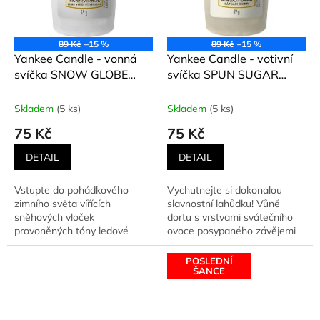
89 Kč
–15 %
89 Kč
–15 %
Yankee Candle - vonná
Yankee Candle - votivní
svíčka SNOW GLOBE
svíčka SPUN SUGAR
WONDERLAND
FLURRIES (Vířící závěje
(Kouzelný svět sněhového
cukru) 49 g
Skladem
(5 ks)
Skladem
(5 ks)
těžítka) 49 g
75 Kč
75 Kč
DETAIL
DETAIL
Vstupte do pohádkového
Vychutnejte si dokonalou
zimního světa vířících
slavnostní lahůdku! Vůně
sněhových vloček
dortu s vrstvami svátečního
provoněných tóny ledové
ovoce posypaného závějemi
máty, eukalyptu a cedrového
moučkového cukru a
dřeva.
cukrových...
POSLEDNÍ
ŠANCE