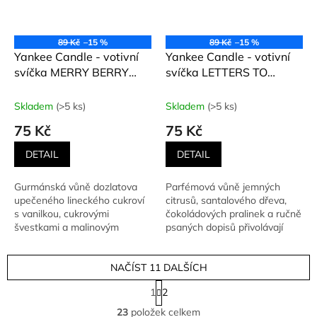
89 Kč
–15 %
89 Kč
–15 %
Yankee Candle - votivní
Yankee Candle - votivní
svíčka MERRY BERRY
svíčka LETTERS TO
(Linecké cukroví) 49 g
SANTA (Dopisy Santovi)
49 g
Skladem
(>5 ks)
Skladem
(>5 ks)
75 Kč
75 Kč
DETAIL
DETAIL
Gurmánská vůně dozlatova
Parfémová vůně jemných
upečeného lineckého cukroví
citrusů, santalového dřeva,
s vanilkou, cukrovými
čokoládových pralinek a ručně
švestkami a malinovým
psaných dopisů přivolávají
džemem.
zpět vzpomínky na...
NAČÍST 11 DALŠÍCH
S
1
2
t
O
r
23
položek celkem