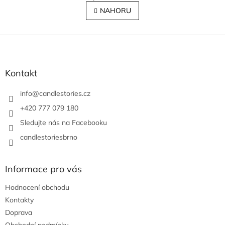
v
á
l
NAHORU
n
á
k
o
d
v
Z
a
á
c
á
n
í
p
í
p
a
Kontakt
r
t
v
í
info
@
candlestories.cz
k
y
+420 777 079 180
v
Sledujte nás na Facebooku
ý
p
candlestoriesbrno
i
s
u
Informace pro vás
Hodnocení obchodu
Kontakty
Doprava
Obchodní podmínky