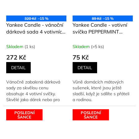
320 Kč
–15 %
89 Kč
–15 %
Yankee Candle - vánoční
Yankee Candle - votivní
dárková sada 4 votivních
svíčka PEPPERMINT
svíček Yankee Candle
PINWHEELS
(Peprmintové sušenky) 49
Skladem
(1 ks)
Skladem
(>5 ks)
g
272 Kč
75 Kč
DETAIL
DETAIL
Vánočně zabalená dárková
Vůně domácích mátových
sady za skvělou cenu
sušenek, které jsou ještě
obsahuje 4 votivní svíčky.
sladší, když je sdílíte s přáteli
Skvělé jako dárek nebo pro
a rodinou.
vyzkoušení nových vůní.
Sada...
POSLEDNÍ
POSLEDNÍ
ŠANCE
ŠANCE