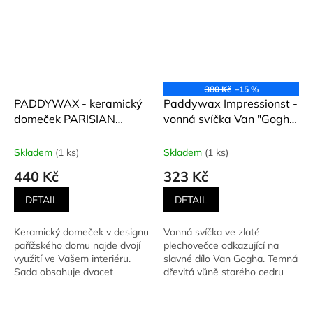
380 Kč
–15 %
PADDYWAX - keramický
Paddywax Impressionst -
domeček PARISIAN
vonná svíčka Van "Gogh
TOWNHOUSE + 20
the Starry Night" 99 g
kadidlových kuželů PALO
Skladem
(1 ks)
Skladem
(1 ks)
SANTO a čajová svíčka
440 Kč
323 Kč
DETAIL
DETAIL
Keramický domeček v designu
Vonná svíčka ve zlaté
pařížského domu najde dvojí
plechovečce odkazující na
využití ve Vašem interiéru.
slavné dílo Van Gogha. Temná
Sada obsahuje dvacet
dřevitá vůně starého cedru
kadidlových kuželů, které...
komíhajícího se za nočního...