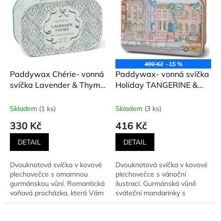
490 Kč
–15 %
Paddywax Chérie- vonná
Paddywax- vonná svíčka
svíčka Lavender & Thyme
Holiday TANGERINE &
(Levandule a tymián) 127
CLOVE (Mandarinka a
g
hřebíček) 141g
Skladem
(1 ks)
Skladem
(3 ks)
330 Kč
416 Kč
DETAIL
DETAIL
Dvouknotová svíčka v kovové
Dvouknotová svíčka v kovové
plechovečce s omamnou
plechovečce s vánoční
gurmánskou vůní. Romantická
ilustrací. Gurmánská vůně
voňavá procházka, která Vám
sváteční mandarinky s
vyčistí mysl. Vůně...
kořeněným hřebíčkem -
existuje...