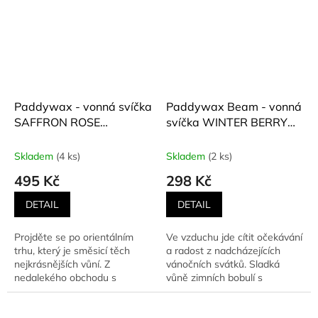
Paddywax - vonná svíčka
Paddywax Beam - vonná
SAFFRON ROSE
svíčka WINTER BERRY
(Šafránová růže) 226 g
(Zimní bobule) 85 g
Skladem
(4 ks)
Skladem
(2 ks)
495 Kč
298 Kč
DETAIL
DETAIL
Projděte se po orientálním
Ve vzduchu jde cítit očekávání
trhu, který je směsicí těch
a radost z nadcházejících
nejkrásnějších vůní. Z
vánočních svátků. Sladká
nedalekého obchodu s
vůně zimních bobulí s
parfémy voní vzácný olej z
osvěžujícím chladivým...
růží,...