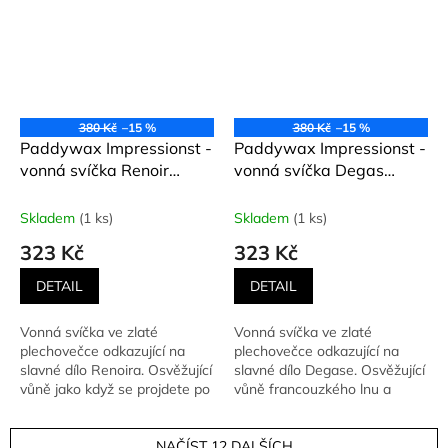
380 Kč
–15 %
380 Kč
–15 %
Paddywax Impressionst -
Paddywax Impressionst -
vonná svíčka Renoir
vonná svíčka Degas
"Figures on the Beach" 99
"Dancers, Pink & Green"
g
99 g
Skladem
(1 ks)
Skladem
(1 ks)
323 Kč
323 Kč
DETAIL
DETAIL
Vonná svíčka ve zlaté
Vonná svíčka ve zlaté
plechovečce odkazující na
plechovečce odkazující na
slavné dílo Renoira. Osvěžující
slavné dílo Degase. Osvěžující
vůně jako když se projdete po
vůně francouzkého lnu a
mořském pobřeží a ve...
narcisů v dokonalém spojení,...
NAČÍST 12 DALŠÍCH