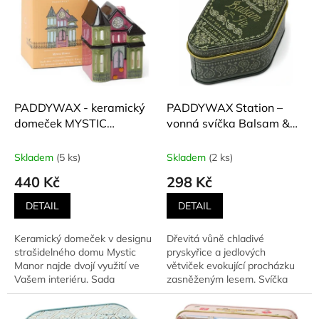
r
p
o
i
d
s
u
p
k
r
t
o
ů
d
PADDYWAX - keramický
PADDYWAX Station –
u
domeček MYSTIC
vonná svíčka Balsam &
k
MANOR + 20 kadidlových
Fir (Pryskyřice a jedle) 99
t
kuželů PALO SANTO a
g
Skladem
(5 ks)
Skladem
(2 ks)
ů
čajová svíčka
440 Kč
298 Kč
DETAIL
DETAIL
Keramický domeček v designu
Dřevitá vůně chladivé
strašidelného domu Mystic
pryskyřice a jedlových
Manor najde dvojí využití ve
větviček evokující procházku
Vašem interiéru. Sada
zasněženým lesem. Svíčka
obsahuje dvacet kadidlových...
obsahuje sójový vosk a
100%...