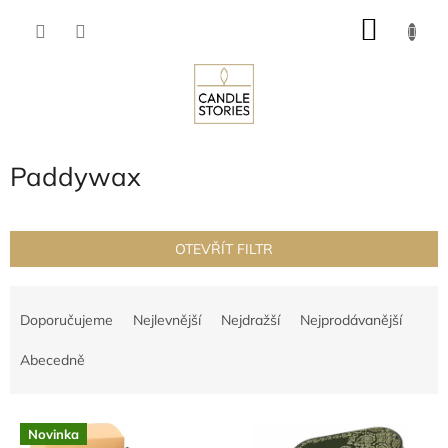
Přejít
NÁKU
na
obsah
KOŠÍK
Paddywax
OTEVŘÍT FILTR
Ř
a
Doporučujeme
Nejlevnější
Nejdražší
Nejprodávanější
z
e
Abecedně
n
í
V
p
Novinka
ý