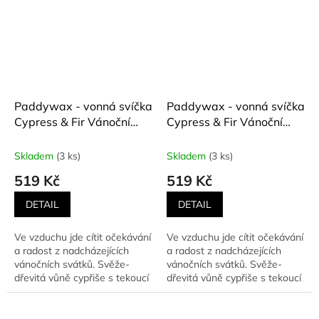
Paddywax - vonná svíčka
Paddywax - vonná svíčka
Cypress & Fir Vánoční
Cypress & Fir Vánoční
stromeček zelený (Cypřiš
stromeček zlatý (Cypřiš a
a pryskyřice) 198 g
pryskyřice) 198 g
Skladem
(3 ks)
Skladem
(3 ks)
519 Kč
519 Kč
DETAIL
DETAIL
Ve vzduchu jde cítit očekávání
Ve vzduchu jde cítit očekávání
a radost z nadcházejících
a radost z nadcházejících
vánočních svátků. Svěže-
vánočních svátků. Svěže-
dřevitá vůně cypřiše s tekoucí
dřevitá vůně cypřiše s tekoucí
pryskyřicí...
pryskyřicí...