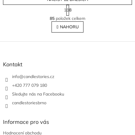
S
1
8
t
O
r
85
položek celkem
v
á
l
NAHORU
n
á
k
o
d
v
Z
a
á
c
á
n
í
p
í
p
a
Kontakt
r
t
v
í
info
@
candlestories.cz
k
y
+420 777 079 180
v
Sledujte nás na Facebooku
ý
p
candlestoriesbrno
i
s
u
Informace pro vás
Hodnocení obchodu