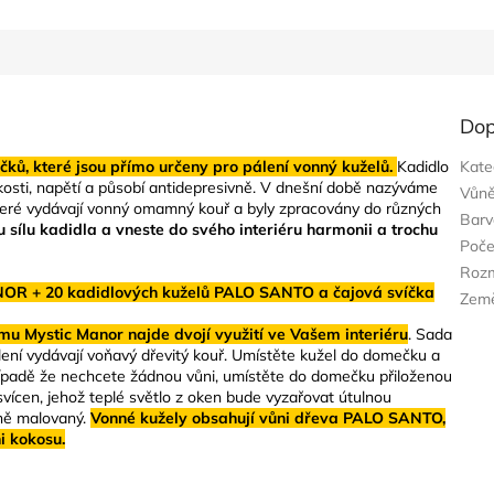
Dop
ů, které jsou přímo určeny pro pálení vonný kuželů.
Kadidlo
Kate
úzkosti, napětí a působí antidepresivně. V dnešní době nazýváme
Vůn
které vydávají vonný omamný kouř a byly zpracovány do různých
Barv
 sílu kadidla a vneste do svého interiéru harmonii a trochu
Poče
Roz
 + 20 kadidlových kuželů PALO SANTO a čajová svíčka
Zem
u Mystic Manor najde dvojí využití ve Vašem interiéru
. Sada
lení vydávají voňavý dřevitý kouř. Umístěte kužel do domečku a
případě že nechcete žádnou vůni, umístěte do domečku přiloženou
vícen, jehož teplé světlo z oken bude vyzařovat útulnou
ně malovaný.
Vonné kužely obsahují vůni dřeva PALO SANTO,
i kokosu.