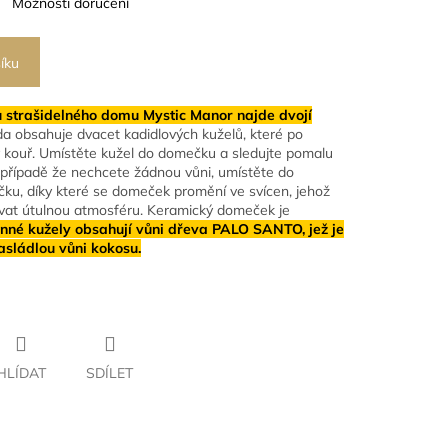
Možnosti doručení
íku
strašidelného domu Mystic Manor najde dvojí
da obsahuje dvacet kadidlových kuželů, které po
ý kouř. Umístěte kužel do domečku a sledujte pomalu
V případě že nechcete žádnou vůni, umístěte do
čku, díky které se domeček promění ve svícen, jehož
ovat útulnou atmosféru. Keramický domeček je
nné kužely obsahují vůni dřeva PALO SANTO, jež je
asládlou vůni kokosu.
HLÍDAT
SDÍLET