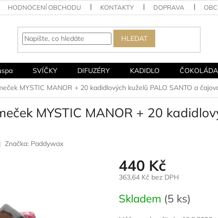
HODNOCENÍ OBCHODU
KONTAKTY
DOPRAVA
OBC
HLEDAT
uspa
SVÍČKY
DIFUZÉRY
KADIDLO
ČOKOLÁDA
eček MYSTIC MANOR + 20 kadidlových kuželů PALO SANTO a čajová
eček MYSTIC MANOR + 20 kadidlov
Značka:
Paddywax
440 Kč
363,64 Kč bez DPH
Měrná
Skladem
(5 ks)
cena: