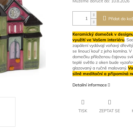
Můžeme doručit do:
10.8.2026
Přidat do koš
Keramický domeček v designu 
využití ve Vašem interiéru
. Sa
zapálení vydávají voňavý dřevit
se linoucí kouř z jeho komína. 
domečku přiloženou čajovou sví
teplé světlo z oken bude vyzař
glazovaný a ručně malovaný.
Vo
silně meditační a připomíná n
Detailní informace
TISK
ZEPTAT SE