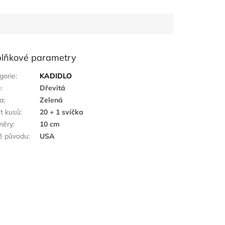
lňkové parametry
gorie
:
KADIDLO
ě
:
Dřevitá
a
:
Zelená
t kusů
:
20 + 1 svíčka
měry
:
10 cm
ě původu
:
USA