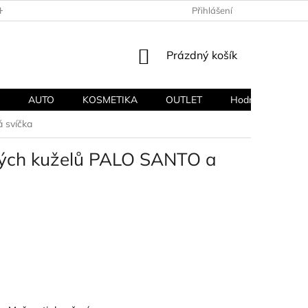
HODNÍ PODMÍNKY
PODMÍNKY OCHRANY OSOBNÍCH ÚDAJŮ
Přihlášení
NÁKUPNÍ
Prázdný košík
KOŠÍK
AUTO
KOSMETIKA
OUTLET
Hodnocení obcho
 svíčka
ých kuželů PALO SANTO a