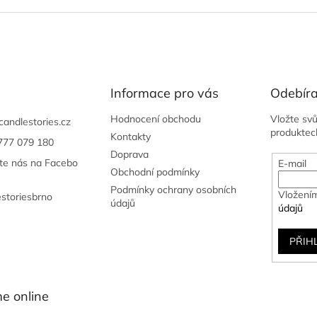
Informace pro vás
Odebíra
Hodnocení obchodu
Vložte sv
candlestories.cz
produktec
Kontakty
777 079 180
Doprava
jte nás na Facebo
E-mail
Obchodní podmínky
Podmínky ochrany osobních
Vložením
estoriesbrno
údajů
údajů
PŘIH
e online