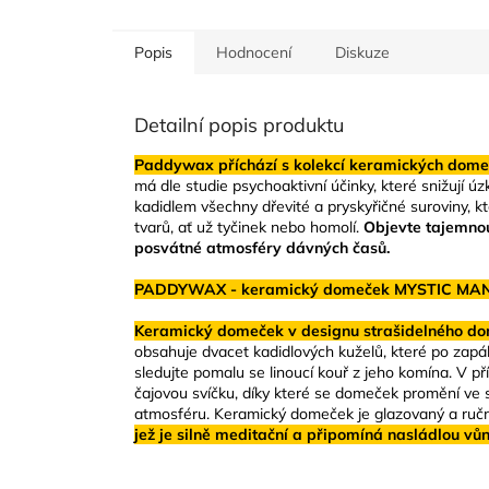
Popis
Hodnocení
Diskuze
Detailní popis produktu
Paddywax příchází s kolekcí keramických domečk
má dle studie psychoaktivní účinky, které snižují 
kadidlem všechny dřevité a pryskyřičné suroviny, 
tvarů, ať už tyčinek nebo homolí.
Objevte tajemnou
posvátné atmosféry dávných časů.
PADDYWAX - keramický domeček MYSTIC MANOR
Keramický domeček v designu strašidelného dom
obsahuje dvacet kadidlových kuželů, které po zapá
sledujte pomalu se linoucí kouř z jeho komína. V 
čajovou svíčku, díky které se domeček promění ve s
atmosféru. Keramický domeček je glazovaný a ruč
jež je silně meditační a připomíná nasládlou vůn