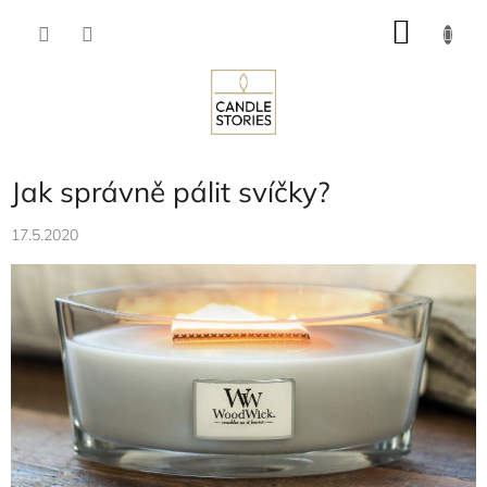
Přejít
NÁKU
na
obsah
KOŠÍK
Jak správně pálit svíčky?
17.5.2020