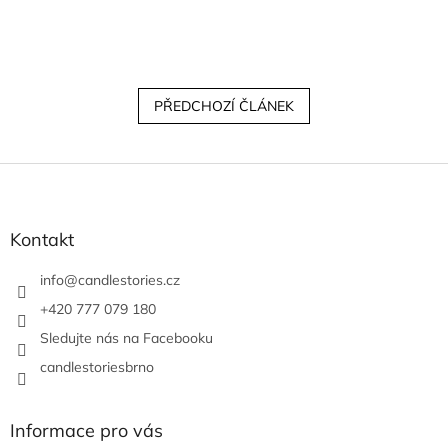
PŘEDCHOZÍ ČLÁNEK
Z
á
p
a
Kontakt
t
í
info
@
candlestories.cz
+420 777 079 180
Sledujte nás na Facebooku
candlestoriesbrno
Informace pro vás