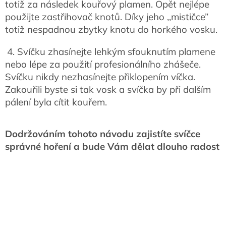
totiž za následek kouřový plamen. Opět nejlépe
použijte zastřihovač knotů. Díky jeho ,,mističce”
totiž nespadnou zbytky knotu do horkého vosku.
4. Svíčku zhasínejte lehkým sfouknutím plamene
nebo lépe za použití profesionálního zhášeče.
Svíčku nikdy nezhasínejte přiklopením víčka.
Zakouřili byste si tak vosk a svíčka by při dalším
pálení byla cítit kouřem.
Dodržováním tohoto návodu zajistíte svíčce
správné hoření a bude Vám dělat dlouho radost