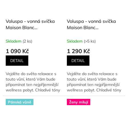
Voluspa - vonná svíčka
Voluspa - vonná svíčka
Maison Blanc
Maison Blanc
EUCALYPTUS & WHITE
EUCALYPTUS & WHITE
SAGE (Eukalyptus a bílá
SAGE (Eukalyptus a bílá
Skladem
(2 ks)
Skladem
(>5 ks)
šalvěj) 270 g
šalvěj) 510 g
1 090 Kč
1 290 Kč
DETAIL
DETAIL
Vejděte do světa relaxace s
Vejděte do světa relaxace s
touto vůní, která Vám bude
touto vůní, která Vám bude
připomínat ten nejpříjemnější
připomínat ten nejpříjemnější
wellness pobyt. Chladivé tóny
wellness pobyt. Chladivé tóny
eukalyptu,...
eukalyptu,...
Pánská vůně
Ženy milují