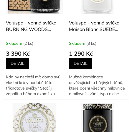
ů
p
r
o
d
Voluspa - vonná svíčka
Voluspa - vonná svíčka
u
BURNING WOODS
Maison Blanc SUEDE
k
(Zakouřený cedr, hořící
BLANC (Semišová kůže,
t
dřeva, horké uhlíky a
cedr, santal) 510 g
Skladem
(2 ks)
Skladem
(3 ks)
ů
himalájský jalovec) 1077
3 390 Kč
1 290 Kč
g
DETAIL
DETAIL
Kdo by nechtěl mít doma svůj
Mužná kombinace
vlastní krb v podobě této
osvěžujících a hřejivých tónů,
tříknotové svíčky? Stačí ji
které ocení všechny milovnice
zapálit a během okamžiku
a milovníci vůní typu niche
vytvoří útulnou...
pánský parfém. Vůně...