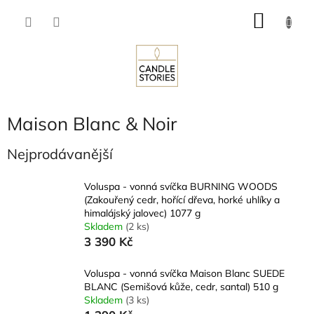
Přejít
NÁKU
na
obsah
KOŠÍK
Maison Blanc & Noir
Nejprodávanější
Voluspa - vonná svíčka BURNING WOODS
(Zakouřený cedr, hořící dřeva, horké uhlíky a
himalájský jalovec) 1077 g
Skladem
(2 ks)
3 390 Kč
Voluspa - vonná svíčka Maison Blanc SUEDE
BLANC (Semišová kůže, cedr, santal) 510 g
Skladem
(3 ks)