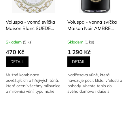
Voluspa - vonná svíčka
Voluspa - vonná svíčka
Maison Blanc SUEDE
Maison Noir AMBRE
BLANC (Semišová kůže,
LUMIERE (Starobylé
cedr, santal) 113 g
pryskyřice,
Skladem
(5 ks)
Skladem
(1 ks)
ambra,vanilka) 510 g
470 Kč
1 290 Kč
DETAIL
DETAIL
Mužná kombinace
Nadčasová vůně, která
osvěžujících a hřejivých tónů,
navozuje pocit klidu, vřelosti a
které ocení všechny milovnice
pohody. Vneste teplo do
a milovníci vůní, typu niche
svého domova i duše s
pánský parfém. Vůně se...
mystickou, meditativní...