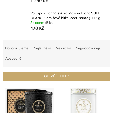
1 290 Kč
Voluspa - vonná svíčka Maison Blanc SUEDE
BLANC (Semišová kůže, cedr, santal) 113 g
Skladem
(5 ks)
470 Kč
Ř
a
Doporučujeme
Nejlevnější
Nejdražší
Nejprodávanější
z
e
Abecedně
n
í
p
OTEVŘÍT FILTR
r
o
V
d
ý
u
p
k
i
t
s