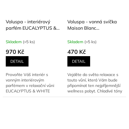
Voluspa - interiérový
Voluspa - vonná svíčka
parfém EUCALYPTUS &
Maison Blanc
WHITE SAGE (Eucalyptus
EUCALYPTUS & WHITE
a bílá šalvěj) 100 ml
SAGE (Eukalyptus a bílá
Skladem
(>5 ks)
Skladem
(>5 ks)
šalvěj) 113 g
970 Kč
470 Kč
DETAIL
DETAIL
Provoňte Váš interiér s
Vejděte do světa relaxace s
vonným interiérovým
touto vůní, která Vám bude
parfémem v relaxační vůni
připomínat ten nejpříjemnější
EUCALYPTUS & WHITE
wellness pobyt. Chladivé tóny
SAGE. Provoní nejenom Váš
eukalyptu,...
obývací pokoj...