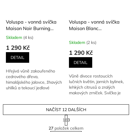
Voluspa - vonná svíčka
Voluspa - vonná svíčka
Maison Noir Burning
Maison Blanc
Woods (Hořící dřeva) 510
WILDFLOWERS (Divoké
Skladem
(4 ks)
Průměrné
g
květy) 510 g
Skladem
(2 ks)
hodnocení
1 290 Kč
produktu
1 290 Kč
je
DETAIL
5,0
DETAIL
z
Hřejivá vůně zakouřeného
5
Vůně divoce rostoucích
cedrového dřeva,
hvězdiček.
lučních květin, jarních bylinek,
himalájského jalovce, žhavých
lehkých citrusů a zralých
uhlíků a tekoucí jedlové
makových zrníček. Svíčka je
pryskyřice.
lita do bílého flaknou...
NAČÍST 12 DALŠÍCH
S
1
3
t
O
r
27
položek celkem
v
á