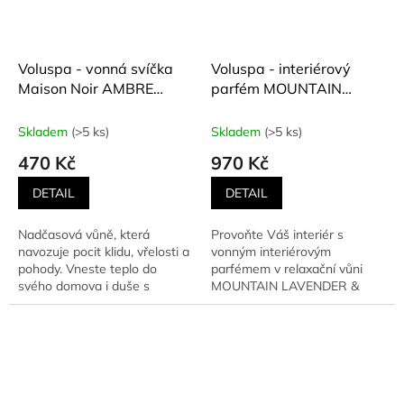
Voluspa - vonná svíčka
Voluspa - interiérový
Maison Noir AMBRE
parfém MOUNTAIN
LUMIERE (Starobylé
LAVENDER &
pryskyřice,
CHAMOMILE (Horská
Skladem
(>5 ks)
Skladem
(>5 ks)
ambra,vanilka) 113 g
levandule a heřmánek)
470 Kč
970 Kč
100 ml
DETAIL
DETAIL
Nadčasová vůně, která
Provoňte Váš interiér s
navozuje pocit klidu, vřelosti a
vonným interiérovým
pohody. Vneste teplo do
parfémem v relaxační vůni
svého domova i duše s
MOUNTAIN LAVENDER &
mystickou, meditativní...
CHAMOMILE. Provoní
nejenom Váš obývací...