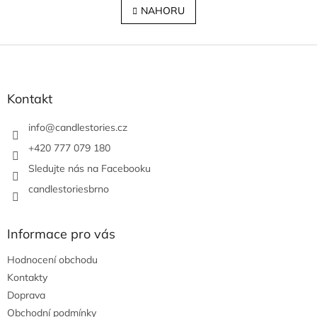
l
NAHORU
n
á
k
o
d
v
Z
a
á
c
á
n
í
p
í
p
a
Kontakt
r
t
v
í
info
@
candlestories.cz
k
y
+420 777 079 180
v
Sledujte nás na Facebooku
ý
p
candlestoriesbrno
i
s
u
Informace pro vás
Hodnocení obchodu
Kontakty
Doprava
Obchodní podmínky