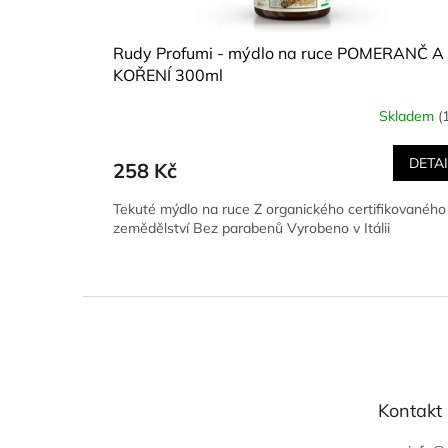
Rudy Profumi - mýdlo na ruce POMERANČ A
KOŘENÍ 300ml
Skladem
(
DETA
258 Kč
Tekuté mýdlo na ruce Z organického certifikovaného
zemědělství Bez parabenů Vyrobeno v Itálii
Z
á
p
a
t
Kontakt
í