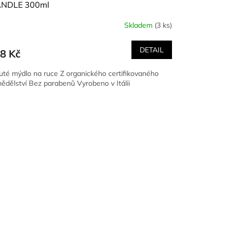
NDLE 300ml
Skladem
(3 ks)
DETAIL
8 Kč
uté mýdlo na ruce Z organického certifikovaného
ědělství Bez parabenů Vyrobeno v Itálii