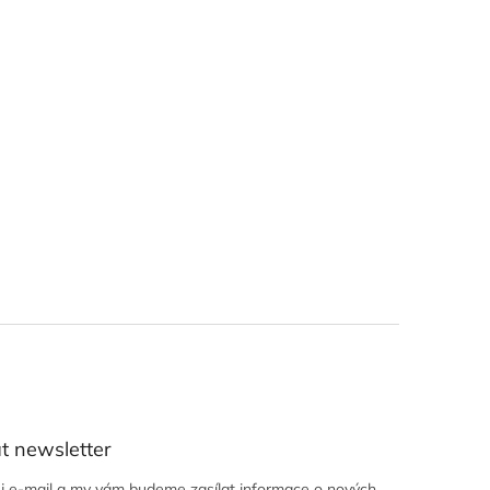
t newsletter
ůj e-mail a my vám budeme zasílat informace o nových