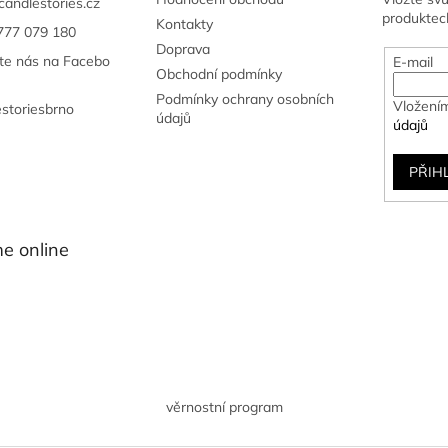
candlestories.cz
v
produktec
Kontakty
777 079 180
k
Doprava
y
jte nás na Facebo
E-mail
v
Obchodní podmínky
ý
Podmínky ochrany osobních
Vložením
estoriesbrno
p
údajů
údajů
i
s
u
PŘIH
e online
věrnostní program