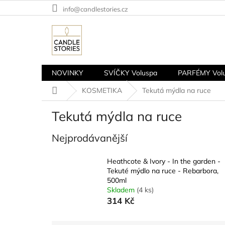
Přejít
info@candlestories.cz
na
obsah
NOVINKY
SVÍČKY Voluspa
PARFÉMY Vol
Domů
KOSMETIKA
Tekutá mýdla na ruce
Tekutá mýdla na ruce
Nejprodávanější
Heathcote & Ivory - In the garden -
Tekuté mýdlo na ruce - Rebarbora,
500ml
Skladem
(4 ks)
314 Kč