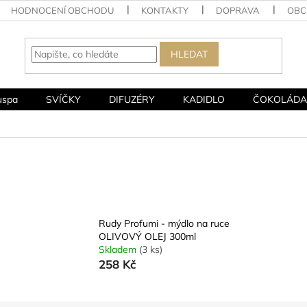
HODNOCENÍ OBCHODU
KONTAKTY
DOPRAVA
OBC
HLEDAT
uspa
SVÍČKY
DIFUZÉRY
KADIDLO
ČOKOLÁDA
Rudy Profumi - mýdlo na ruce
OLIVOVÝ OLEJ 300ml
Skladem
(3 ks)
258 Kč