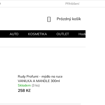
HODNÍ PODMÍNKY
PODMÍNKY OCHRANY OSOBNÍCH ÚDAJŮ
Přihlášení
NÁKUPNÍ
Prázdný košík
KOŠÍK
AUTO
KOSMETIKA
OUTLET
Hodnocení obcho
Rudy Profumi - mýdlo na ruce
VANILKA A MANDLE 300ml
Skladem
(3 ks)
258 Kč