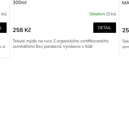
300ml
MA
4 ks)
Skladem
(3 ks)
L
DETAIL
258 Kč
25
Tekuté mýdlo na ruce Z organického certifikovaného
Tek
u a
zemědělství Bez parabenů Vyrobeno v Itálii
zem