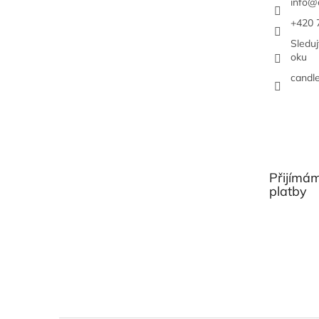
info
@
+420 
Sledu
oku
candl
Přijímám
platby