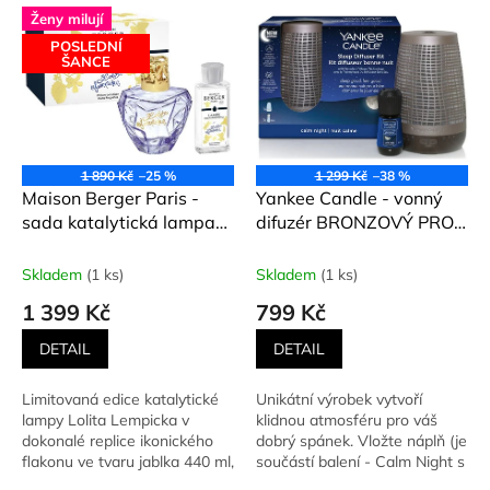
June a interiérový...
Ženy milují
POSLEDNÍ
ŠANCE
1 890 Kč
–25 %
1 299 Kč
–38 %
Maison Berger Paris -
Yankee Candle - vonný
sada katalytická lampa
difuzér BRONZOVÝ PRO
Lolita Lempicka fialová +
KLIDNÝ SPÁNEK + náplň
náplň 250 ml
CALM NIGHT (Levandule,
Skladem
(1 ks)
Skladem
(1 ks)
Eukalyptus, Vanilka) 14
1 399 Kč
799 Kč
ml
DETAIL
DETAIL
Limitovaná edice katalytické
Unikátní výrobek vytvoří
lampy Lolita Lempicka v
klidnou atmosféru pro váš
dokonalé replice ikonického
dobrý spánek. Vložte náplň (je
flakonu ve tvaru jablka 440 ml,
součástí balení - Calm Night s
spolu se 250 ml...
lehkou stopou...