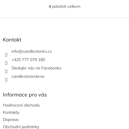
4
položek celkem
O
v
l
Z
á
á
d
p
a
a
Kontakt
c
t
í
í
info
@
candlestories.cz
p
r
+420 777 079 180
v
Sledujte nás na Facebooku
k
y
candlestoriesbrno
v
ý
p
Informace pro vás
i
s
Hodnocení obchodu
u
Kontakty
Doprava
Obchodní podmínky