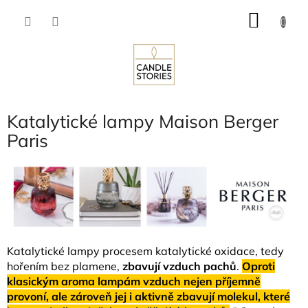
Přejít
NÁKU
na
obsah
KOŠÍK
Katalytické lampy Maison Berger
Paris
Katalytické lampy procesem katalytické oxidace, tedy
hořením bez plamene,
zbavují vzduch pachů
.
Oproti
klasickým aroma lampám vzduch nejen příjemně
provoní, ale zároveň jej i aktivně zbavují molekul, které