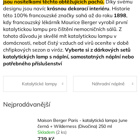
jsou nositelkami těchto obtěžujících pachů.
Díky svému
designu jsou navíc
krásnou dekorací interiéru
. Historie
této 100% francouzské značky sahá až do roku
1898
,
kdy francouzský lékárník Maurice Berger vyrobil první
katalytickou lampu pro čištění nemocničních sálů. Z
tohoto důvodu je skvělé mít katalytickou lampu v
domácnosti, neboť čistý vzduch od virů oceníte v době
chřipkových sezon a viróz.
Vyberte si z dárkových setů
katalytických lamp s náplní, samostatných náplní nebo
potřebného příslušenství
Katalytické lampy
Náhradní náplně
Nejprodávanější
Maison Berger Paris - katalytická lampa June
černá + Wilderness (Divočina) 250 ml
Skladem
(2 ks)
739 Kč