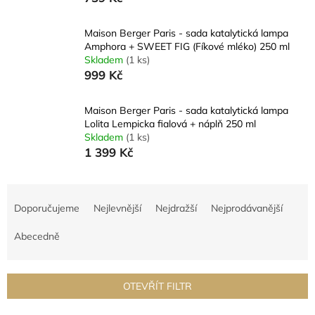
Maison Berger Paris - sada katalytická lampa
Amphora + SWEET FIG (Fíkové mléko) 250 ml
Skladem
(1 ks)
999 Kč
Maison Berger Paris - sada katalytická lampa
Lolita Lempicka fialová + náplň 250 ml
Skladem
(1 ks)
1 399 Kč
Ř
a
Doporučujeme
Nejlevnější
Nejdražší
Nejprodávanější
z
e
Abecedně
n
í
p
OTEVŘÍT FILTR
r
o