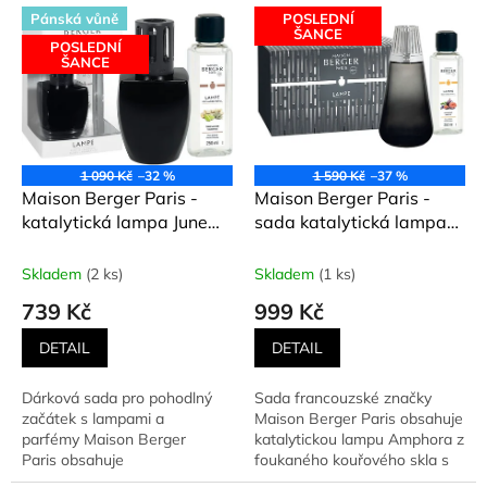
V
d
Pánská vůně
POSLEDNÍ
ý
ŠANCE
u
POSLEDNÍ
p
ŠANCE
k
i
t
s
ů
p
r
o
1 090 Kč
–32 %
1 590 Kč
–37 %
d
Maison Berger Paris -
Maison Berger Paris -
u
katalytická lampa June
sada katalytická lampa
k
černá + Wilderness
Amphora + SWEET FIG
t
(Divočina) 250 ml
(Fíkové mléko) 250 ml
Skladem
(2 ks)
Skladem
(1 ks)
ů
739 Kč
999 Kč
DETAIL
DETAIL
Dárková sada pro pohodlný
Sada francouzské značky
začátek s lampami a
Maison Berger Paris obsahuje
parfémy Maison Berger
katalytickou lampu Amphora z
Paris obsahuje
foukaného kouřového skla s
černou katalytickou lampu
efektní stříbrnou...