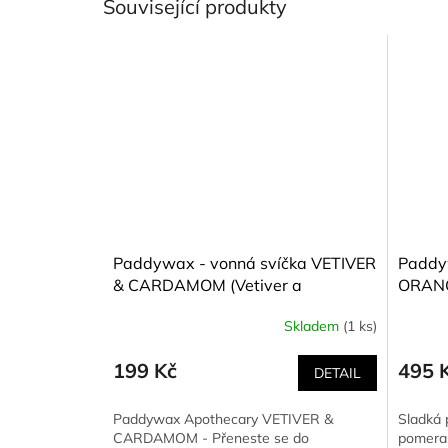
Související produkty
Paddywax - vonná svíčka VETIVER
Paddy
& CARDAMOM (Vetiver a
ORANG
kardamon) 56 g
(Pomer
Skladem
(1 ks)
226 g
199 Kč
495 
DETAIL
Paddywax Apothecary VETIVER &
Sladká 
CARDAMOM - Přeneste se do
pomeran