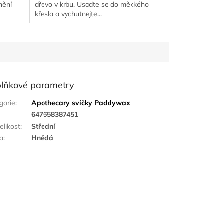
nění
dřevo v krbu. Usaďte se do měkkého
křesla a vychutnejte...
lňkové parametry
gorie
:
Apothecary svíčky Paddywax
:
647658387451
elikost
:
Střední
a
:
Hnědá