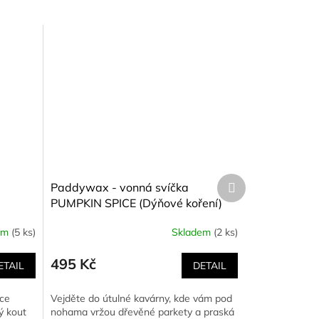
Další
Paddywax - vonná svíčka
produkt
PUMPKIN SPICE (Dýňové koření)
g
226 g
em
(5 ks)
Skladem
(2 ks)
495 Kč
ETAIL
DETAIL
kce
Vejděte do útulné kavárny, kde vám pod
ý kout
nohama vržou dřevěné parkety a praská