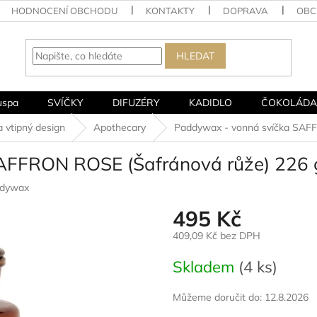
HODNOCENÍ OBCHODU
KONTAKTY
DOPRAVA
OBC
HLEDAT
uspa
SVÍČKY
DIFUZÉRY
KADIDLO
ČOKOLÁDA
 vtipný design
Apothecary
Paddywax - vonná svíčka SAFF
AFFRON ROSE (Šafránová růže) 226 
dywax
495 Kč
409,09 Kč bez DPH
Měrná
Skladem
(4 ks)
cena:
Můžeme doručit do:
12.8.2026