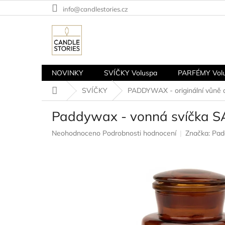
Přejít
info@candlestories.cz
na
obsah
NOVINKY
SVÍČKY Voluspa
PARFÉMY Vol
Domů
SVÍČKY
PADDYWAX - originální vůně a
Paddywax - vonná svíčka S
Průměrné
Neohodnoceno
Podrobnosti hodnocení
Značka:
Pad
hodnocení
produktu
je
0,0
z
5
hvězdiček.