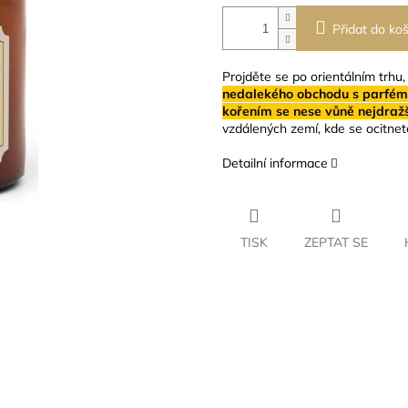
Přidat do koš
Projděte se po orientálním trhu,
nedalekého obchodu s parfémy 
kořením se nese vůně nejdražš
vzdálených zemí, kde se ocitnete
Detailní informace
TISK
ZEPTAT SE