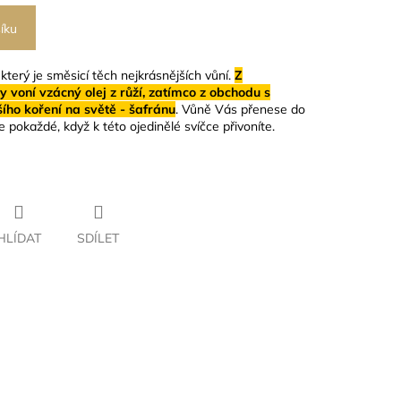
íku
 který je směsicí těch nejkrásnějších vůní.
Z
voní vzácný olej z růží, zatímco z obchodu s
ího koření na světě - šafránu
. Vůně Vás přenese do
 pokaždé, když k této ojedinělé svíčce přivoníte.
HLÍDAT
SDÍLET