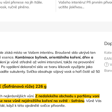
 vůní přenese na jih Itálie.
Vašeho interiéru! Při prvním přivo
hvězdiček.
vosk, ručně plněno.
ucítíte jiskřivou...
Dop
hle získá místo ve Vašem interiéru. Broušené sklo ukrývá ten
Kate
vé esence.
Kombinace bylinek, orientálního koření, dřev a
EAN
lení je vůně středně až velmi intenzivní, takže na provonění
?
V
 Po vypálení dekorační sklo ve tvaru lékovek využijete jako
Barv
adíte sukulenty. Svíčka obsahuje sójový vosk a hoří čistě až 50
(Šafránová růže) 226 g
ch nejkrásnějších vůní.
Z nedalekého obchodu s parfémy voní
se nese vůně nejdražšího koření na světě - šafránu
. Vůně Vás
é, když k této ojedinělé svíčce přivoníte.