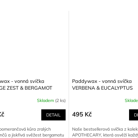
wax - vonná svíčka
Paddywax - vonná svíčka
E ZEST & BERGAMOT
VERBENA & EUCALYPTUS
ančová kůra a bergamot)
(Verbena a eukalyptus) 226 
Skladem
(2 ks)
Sklad
Průměrné
hodnocení
produktu
Kč
495 Kč
DETAIL
D
je
5,0
pomerančová kůra zralých
Naše bestsellerová svíčka z kole
z
čů a jiskřivá svěžest bergamotu
APOTHECARY, která osvěží každ
5