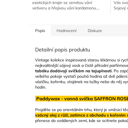
exotických krajin se zemitou vůní
Vás svou
vetiveru a hřejivou vůní kardamonu....
Sojový 
Popis
Hodnocení
Diskuze
Detailní popis produktu
Vintage kolekce inspirovaná starou lékárnou si ryc
nejkvalitnější sójový vosk a čistě přírodní parfémo
tabáku dodávají svíčkám na tajuplnosti
. Po zapá
velkého pokoje vystačí pouhá hodina až dvě pálení.
vázičku, kořenku, stojánek na tužky nebo do něj vys
hodin.
Paddywax - vonná svíčka SAFFRON ROSE 
Projděte se po orientálním trhu, který je směsicí tě
vzácný olej z růží, zatímco z obchodu s kořením 
přenese do vzdálených zemí, kde se ocitnete pokažd