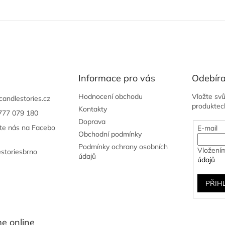
Informace pro vás
Odebíra
Hodnocení obchodu
Vložte sv
candlestories.cz
produktec
Kontakty
777 079 180
Doprava
jte nás na Facebo
E-mail
Obchodní podmínky
Podmínky ochrany osobních
Vložením
estoriesbrno
údajů
údajů
PŘIH
e online