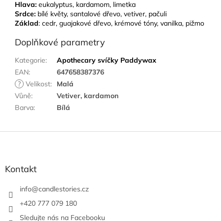
Hlava:
eukalyptus, kardamom, limetka
Srdce:
bílé květy, santalové dřevo, vetiver, pačuli
Základ
: cedr, guajakové dřevo, krémové tóny, vanilka, pižmo
Doplňkové parametry
Kategorie
:
Apothecary svíčky Paddywax
EAN
:
647658387376
?
Velikost
:
Malá
Vůně
:
Vetiver, kardamon
Barva
:
Bílá
Z
á
p
a
Kontakt
t
í
info
@
candlestories.cz
+420 777 079 180
Sledujte nás na Facebooku