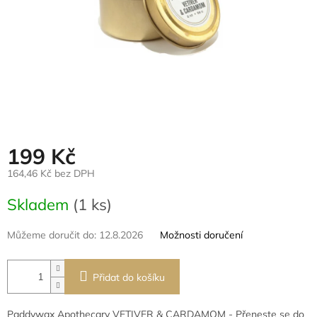
199 Kč
164,46 Kč bez DPH
Měrná
Skladem
(1 ks)
cena:
Můžeme doručit do:
12.8.2026
Možnosti doručení
Přidat do košíku
Paddywax Apothecary VETIVER & CARDAMOM - Přeneste se do