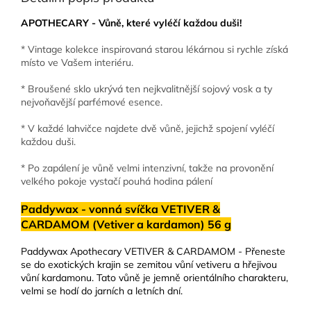
APOTHECARY - Vůně, které vyléčí každou duši!
* Vintage kolekce inspirovaná starou lékárnou si rychle získá
místo ve Vašem interiéru.
* Broušené sklo ukrývá ten nejkvalitnější sojový vosk a ty
nejvoňavější parfémové esence.
* V každé lahvičce najdete dvě vůně, jejichž spojení vyléčí
každou duši.
* Po zapálení je vůně velmi intenzivní, takže na provonění
velkého pokoje vystačí pouhá hodina pálení
Paddywax - vonná svíčka VETIVER &
CARDAMOM (Vetiver a kardamon) 56 g
Paddywax Apothecary VETIVER & CARDAMOM - Přeneste
se do exotických krajin se zemitou vůní vetiveru a hřejivou
vůní kardamonu. Tato vůně je jemně orientálního charakteru,
velmi se hodí do jarních a letních dní.