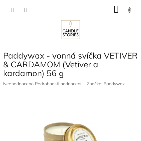
Přejít
NÁKU
na
obsah
KOŠÍK
Paddywax - vonná svíčka VETIVER
& CARDAMOM (Vetiver a
kardamon) 56 g
Průměrné
Neohodnoceno
Podrobnosti hodnocení
Značka:
Paddywax
hodnocení
produktu
je
0,0
z
5
hvězdiček.