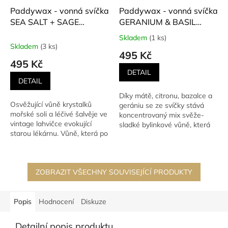
Paddywax - vonná svíčka
Paddywax - vonná svíčka
SEA SALT + SAGE
GERANIUM & BASIL
(Mořská sůl + Šalvěj) 226
(Pelargónie a bazalka)
Skladem
(1 ks)
Průměrné
g
226 g
Skladem
(3 ks)
hodnocení
495 Kč
produktu
495 Kč
je
DETAIL
5,0
DETAIL
z
Díky mátě, citronu, bazalce a
5
Osvěžující vůně krystalků
gerániu se ze svíčky stává
hvězdiček.
mořské soli a léčivé šalvěje ve
koncentrovaný mix svěže-
vintage lahvičce evokující
sladké bylinkové vůně, která
starou lékárnu. Vůně, která po
pozvedne Vaši mysl.
zapálení do...
ZOBRAZIT VŠECHNY SOUVISEJÍCÍ PRODUKTY
Popis
Hodnocení
Diskuze
Detailní popis produktu