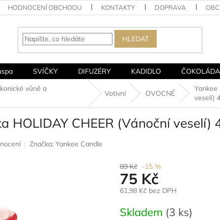
HODNOCENÍ OBCHODU
KONTAKTY
DOPRAVA
OBC
HLEDAT
uspa
SVÍČKY
DIFUZÉRY
KADIDLO
ČOKOLÁDA
onické vůně a
Yankee 
Votivní
OVOCNÉ
veselí) 
čka HOLIDAY CHEER (Vánoční veselí) 
nocení
Značka:
Yankee Candle
89 Kč
–15 %
75 Kč
61,98 Kč bez DPH
Měrná
Skladem
(3 ks)
cena: