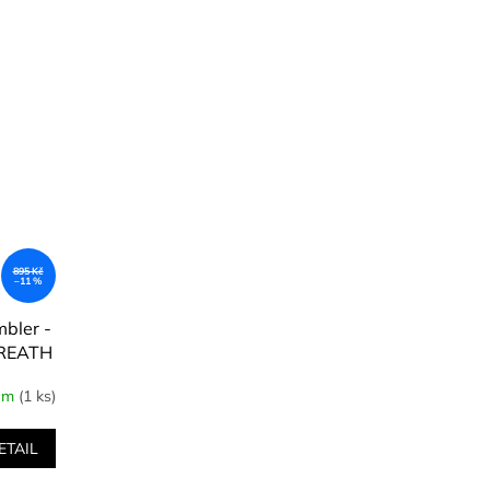
895 Kč
–11 %
bler -
WREATH
 567 g
em
(1 ks)
ETAIL