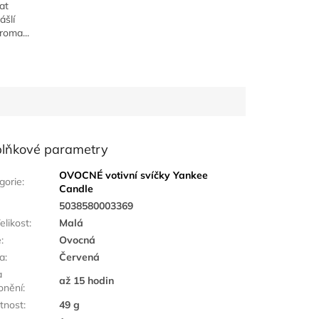
at
ášlí
roma...
lňkové parametry
OVOCNÉ votivní svíčky Yankee
gorie
:
Candle
:
5038580003369
elikost
:
Malá
ě
:
Ovocná
a
:
Červená
a
až 15 hodin
onění
:
tnost
:
49 g