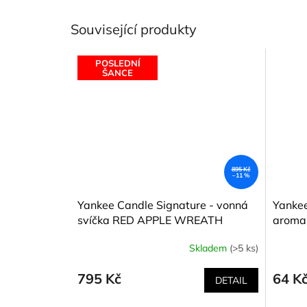
Související produkty
POSLEDNÍ
ŠANCE
895 Kč
–11 %
Yankee Candle Signature - vonná
Yankee
svíčka RED APPLE WREATH
aroma
(Věnec z červených jablíček) 567 g
(Věnec
Skladem
(>5 ks)
795 Kč
64 K
DETAIL