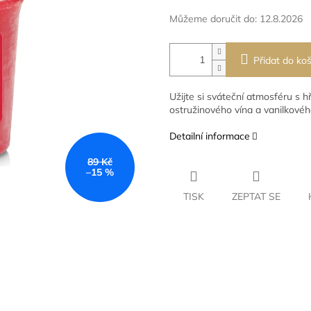
Můžeme doručit do:
12.8.2026
Přidat do koš
Užijte si sváteční atmosféru s 
ostružinového vína a vanilkového
Detailní informace
89 Kč
–15 %
TISK
ZEPTAT SE