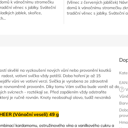
domů k vánočnímu stromečku
(Věnec z červených jablíček) Návr
tradiční věnec s jablky. Sváteční
domů k vánočnímu stromečku zkr
ladkých jablek, skořice,
tradiční věnec s jablky. Sváteční a
h...
Dop
kostí skvělé na vyzkoušení nových vůní nebo provonění koutků
Kate
radost, votivní svíčka vždy potěší. Doba hoření je až 15
ejdřív vůni ve votivní verzi. Svíčka je vyrobena ze zdravotně
EAN
k je rovnoměrně provoněn. Díky tomu Vám svíčka bude vonět až do
?
V
ných svícnech - roztékají se. Před zapálením vždy odstraňte
Vůn
který je ručně rovnán. Knoty neobsahují olovo, tudíž nevzniká
Barv
Dob
HEER (Vánoční veselí) 49 g
prov
Hmo
 kombinací kardamomu, ostružinového vína a vanilkového cukru a