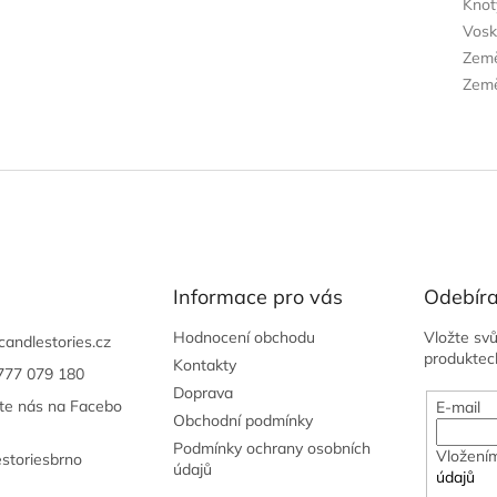
Knot
Vos
Zem
Země
Informace pro vás
Odebíra
Hodnocení obchodu
Vložte sv
candlestories.cz
produktec
Kontakty
777 079 180
Doprava
jte nás na Facebo
E-mail
Obchodní podmínky
Podmínky ochrany osobních
Vložením
estoriesbrno
údajů
údajů