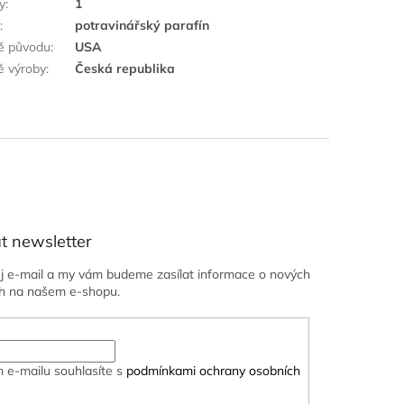
y
:
1
k
:
potravinářský parafín
ě původu
:
USA
 výroby
:
Česká republika
t newsletter
ůj e-mail a my vám budeme zasílat informace o nových
h na našem e-shopu.
 e-mailu souhlasíte s
podmínkami ochrany osobních