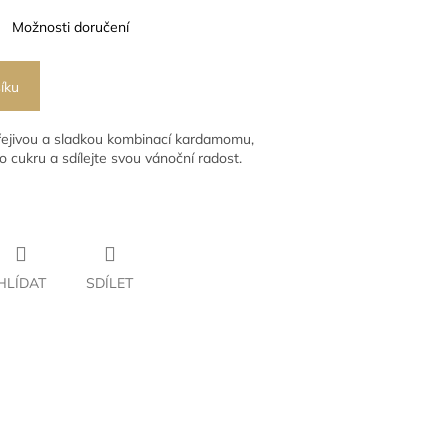
Možnosti doručení
íku
hřejivou a sladkou kombinací kardamomu,
 cukru a sdílejte svou vánoční radost.
HLÍDAT
SDÍLET