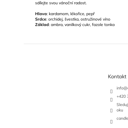
sdílejte svou vánoční radost.
Hlava
: kardamom, lékořice, pepř
Srdce
: orchidej, švestka, ostružinové víno
Základ
: ambra, vanilkový cukr, fazole tonka
Z
á
p
a
t
Kontakt
í
info
@
+420 
Sledu
oku
candl