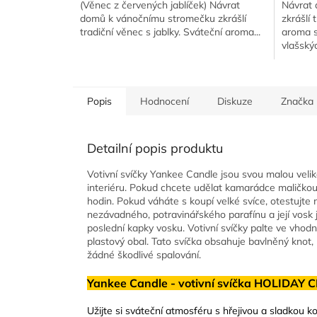
(Věnec z červených jablíček) Návrat
Návrat 
domů k vánočnímu stromečku zkrášlí
zkrášlí 
tradiční věnec s jablky. Sváteční aroma...
aroma s
vlašskýc
Popis
Hodnocení
Diskuze
Značka
Detailní popis produktu
Votivní svíčky Yankee Candle jsou svou malou veli
interiéru. Pokud chcete udělat kamarádce maličkou 
hodin. Pokud váháte s koupí velké svíce, otestujte n
nezávadného, potravinářského parafínu a její vos
poslední kapky vosku. Votivní svíčky palte ve vhod
plastový obal. Tato svíčka obsahuje bavlněný knot, 
žádné škodlivé spalování.
Yankee Candle - votivní svíčka HOLIDAY C
Užijte si sváteční atmosféru s hřejivou a sladkou