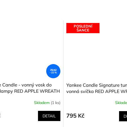
POSLEDNÍ
ŠANCE
76 Kč
–15 %
 Candle - vonný vosk do
Yankee Candle Signature tum
lampy RED APPLE WREATH
vonná svíčka RED APPLE 
 z červených jablíček) 22 g
(Věnec z červených jablíček)
Skladem
(1 ks)
Sklad
č
795 Kč
DETAIL
D