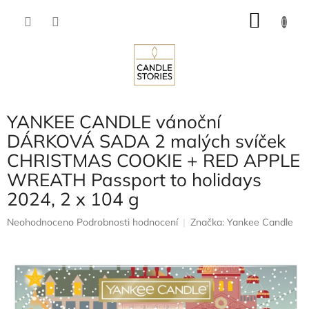
Přejít
NÁKU
na
obsah
KOŠÍK
YANKEE CANDLE vánoční
DÁRKOVÁ SADA 2 malých svíček
CHRISTMAS COOKIE + RED APPLE
WREATH Passport to holidays
2024, 2 x 104 g
Průměrné
Neohodnoceno
Podrobnosti hodnocení
Značka:
Yankee Candle
hodnocení
produktu
je
0,0
z
5