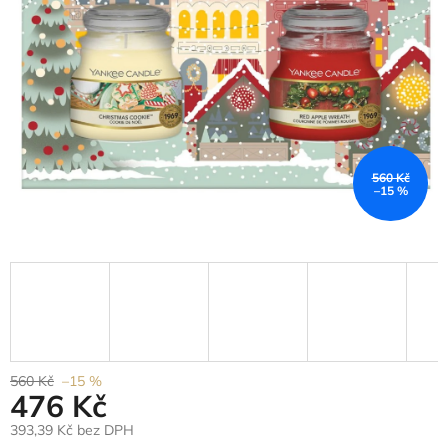
hvězdiček.
560 Kč
–15 %
560 Kč
–15 %
476 Kč
393,39 Kč bez DPH