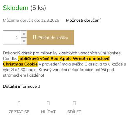
Měrná
Skladem
(5 ks)
cena:
Můžeme doručit do:
12.8.2026
Možnosti doručení
Přidat do košíku
Dokonalý dárek pro milovníky klasických vánočních vůní Yankee
Candle.
J
ablíčková vůně Red Apple Wreath a máslová
Christmas Cookie
v provedení malá svíčka Classic, a to u každé s
výdrží až 30 hodin. Krásný vánoční dekor krabice potěší pod
stromečkem každého!
Detailní informace
ZEPTAT SE
HLÍDAT
SDÍLET