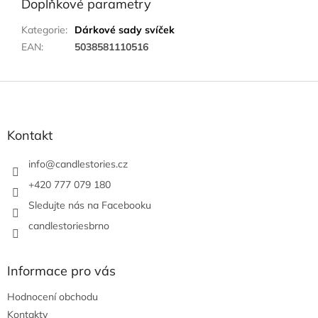
Doplňkové parametry
Kategorie
:
Dárkové sady svíček
EAN
:
5038581110516
Z
á
p
a
Kontakt
t
í
info
@
candlestories.cz
+420 777 079 180
Sledujte nás na Facebooku
candlestoriesbrno
Informace pro vás
Hodnocení obchodu
Kontakty