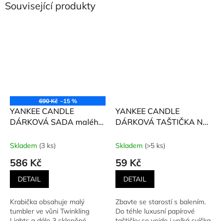
Související produkty
690 Kč
–15 %
YANKEE CANDLE
YANKEE CANDLE
DÁRKOVÁ SADA malého
DÁRKOVÁ TAŠTIČKA NA
tumbleru a 3 skleněných
JAKÝKOLIV PRODUKT
votivních svíček
Skladem
(3 ks)
Skladem
(>5 ks)
586 Kč
59 Kč
DETAIL
DETAIL
Krabička obsahuje malý
Zbavte se starostí s balením.
tumbler ve vůni Twinkling
Do téhle luxusní papírové
Lights a dále 3 skleněné
taštičky se vejde i velká svíčka