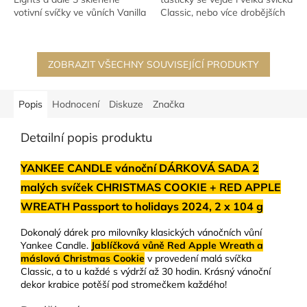
votivní svíčky ve vůních Vanilla
Classic, nebo více drobějších
Créme Brulee, Christmas...
provedení...
ZOBRAZIT VŠECHNY SOUVISEJÍCÍ PRODUKTY
Popis
Hodnocení
Diskuze
Značka
Detailní popis produktu
YANKEE CANDLE vánoční DÁRKOVÁ SADA 2
malých svíček CHRISTMAS COOKIE + RED APPLE
WREATH Passport to holidays 2024, 2 x 104 g
Dokonalý dárek pro milovníky klasických vánočních vůní
Yankee Candle.
Jablíčková vůně Red Apple Wreath a
máslová Christmas Cookie
v provedení malá svíčka
Classic, a to u každé s výdrží až 30 hodin. Krásný vánoční
dekor krabice potěší pod stromečkem každého!