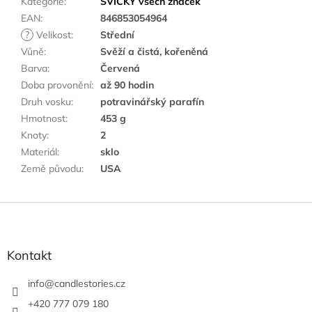
Kategorie
:
SVÍČKY všech značek
EAN
:
846853054964
?
Velikost
:
Střední
Vůně
:
Svěží a čistá, kořeněná
Barva
:
Červená
Doba provonění
:
až 90 hodin
Druh vosku
:
potravinářský parafín
Hmotnost
:
453 g
Knoty
:
2
Materiál
:
sklo
Země původu
:
USA
Z
á
p
a
Kontakt
t
í
info
@
candlestories.cz
+420 777 079 180