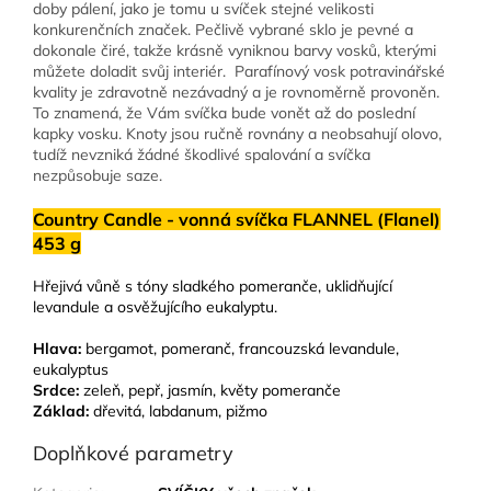
doby pálení, jako je tomu u svíček stejné velikosti
konkurenčních značek. Pečlivě vybrané sklo je pevné a
dokonale čiré, takže krásně vyniknou barvy vosků, kterými
můžete doladit svůj interiér.
Parafínový vosk potravinářské
kvality je zdravotně nezávadný a je rovnoměrně provoněn.
To znamená, že Vám svíčka bude vonět až do poslední
kapky vosku. Knoty jsou ručně rovnány a neobsahují olovo,
tudíž nevzniká žádné škodlivé spalování a svíčka
nezpůsobuje saze.
Country Candle - vonná svíčka FLANNEL (Flanel)
453 g
Hřejivá vůně s tóny sladkého pomeranče, uklidňující
levandule a osvěžujícího eukalyptu.
Hlava:
bergamot, pomeranč, francouzská levandule,
eukalyptus
Srdce:
zeleň, pepř, jasmín, květy pomeranče
Základ:
dřevitá, labdanum, pižmo
Doplňkové parametry