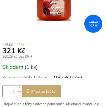
445 Kč
–27 %
445 Kč
–27 %
321 Kč
265,29 Kč bez DPH
Měrná
Skladem
(1 ks)
cena:
Můžeme doručit do:
10.8.2026
Možnosti doručení
Přidat do košíku
Hřejivá vůně s tóny sladkého pomeranče, uklidňující levandule a