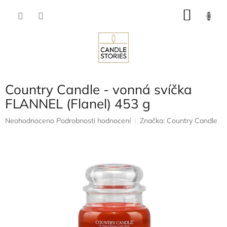
Přejít
NÁKU
na
obsah
KOŠÍK
Country Candle - vonná svíčka
FLANNEL (Flanel) 453 g
Průměrné
Neohodnoceno
Podrobnosti hodnocení
Značka:
Country Candle
hodnocení
produktu
je
0,0
z
5
hvězdiček.