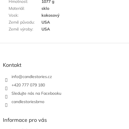
Hmotnost
:
1077 g
Materiál
:
sklo
Vosk
:
kokosový
Země původu
:
USA
Země výroby
:
USA
Z
á
p
a
Kontakt
t
í
info
@
candlestories.cz
+420 777 079 180
Sledujte nás na Facebooku
candlestoriesbrno
Informace pro vás