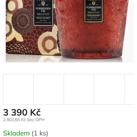
3 390 Kč
2 801,65 Kč bez DPH
Měrná
Skladem
(1 ks)
cena: