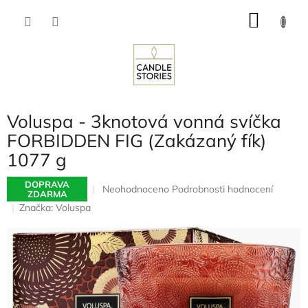
Přejít
NÁKU
na
obsah
KOŠÍK
Voluspa - 3knotová vonná svíčka
FORBIDDEN FIG (Zakázaný fík)
1077 g
DOPRAVA
Průměrné
Neohodnoceno
Podrobnosti hodnocení
ZDARMA
hodnocení
Značka:
Voluspa
produktu
je
0,0
z
5
hvězdiček.