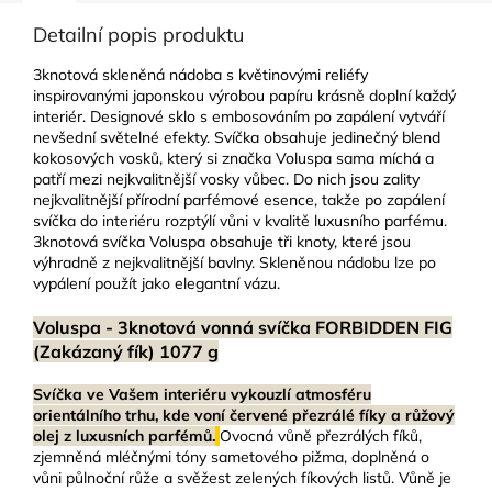
Detailní popis produktu
3knotová skleněná nádoba s květinovými reliéfy
inspirovanými japonskou výrobou papíru krásně doplní každý
interiér. Designové sklo s embosováním po zapálení vytváří
nevšední světelné efekty. Svíčka obsahuje jedinečný blend
kokosových vosků, který si značka Voluspa sama míchá a
patří mezi nejkvalitnější vosky vůbec. Do nich jsou zality
nejkvalitnější přírodní parfémové esence, takže po zapálení
svíčka do interiéru rozptýlí vůni v kvalitě luxusního parfému.
3knotová svíčka Voluspa obsahuje tři knoty, které jsou
výhradně z nejkvalitnější bavlny. Skleněnou nádobu lze po
vypálení použít jako elegantní vázu.
Voluspa - 3knotová vonná svíčka FORBIDDEN FIG
(Zakázaný fík) 1077 g
Svíčka ve Vašem interiéru vykouzlí atmosféru
orientálního trhu, kde voní červené přezrálé fíky a růžový
olej z luxusních parfémů.
Ovocná vůně přezrálých fíků,
zjemněná mléčnými tóny sametového pižma, doplněná o
vůni půlnoční růže a svěžest zelených fíkových listů. Vůně je