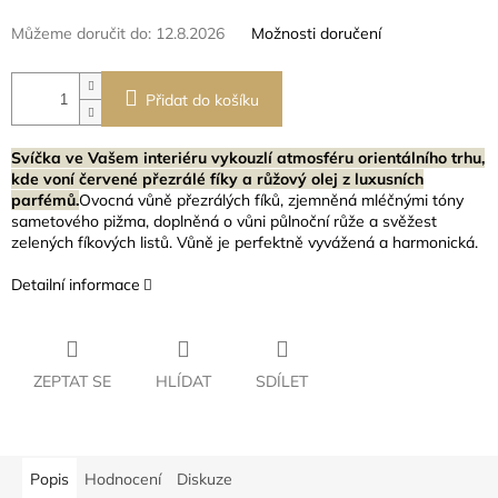
Můžeme doručit do:
12.8.2026
Možnosti doručení
Přidat do košíku
Svíčka ve Vašem interiéru vykouzlí atmosféru orientálního trhu,
kde voní červené přezrálé fíky a růžový olej z luxusních
parfémů.
Ovocná vůně přezrálých fíků, zjemněná mléčnými tóny
sametového pižma, doplněná o vůni půlnoční růže a svěžest
zelených fíkových listů. Vůně je perfektně vyvážená a harmonická.
Detailní informace
ZEPTAT SE
HLÍDAT
SDÍLET
Popis
Hodnocení
Diskuze