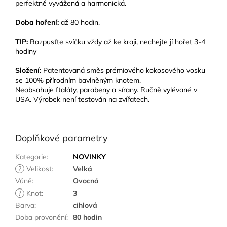
perfektně vyvážená a harmonická.
Doba hoření:
až 80 hodin.
TIP:
Rozpusťte svíčku vždy až ke kraji, nechejte jí hořet 3-4
hodiny
Složení:
Patentovaná směs prémiového kokosového vosku
se 100% přírodním bavlněným knotem.
Neobsahuje ftaláty, parabeny a sírany. Ručně vylévané v
USA. Výrobek není testován na zvířatech.
Doplňkové parametry
Kategorie
:
NOVINKY
?
Velikost
:
Velká
Vůně
:
Ovocná
?
Knot
:
3
Barva
:
cihlová
Doba provonění
:
80 hodin