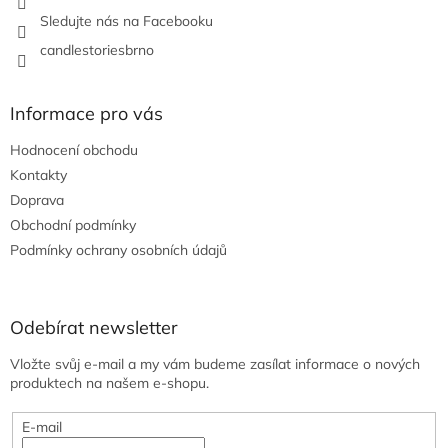
v
Sledujte nás na Facebooku
k
y
candlestoriesbrno
v
ý
p
Informace pro vás
i
s
Hodnocení obchodu
u
Kontakty
Doprava
Obchodní podmínky
Podmínky ochrany osobních údajů
Odebírat newsletter
Vložte svůj e-mail a my vám budeme zasílat informace o nových
produktech na našem e-shopu.
E-mail