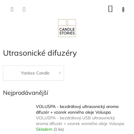
Přejít
NÁKU
na
obsah
KOŠÍK
Utrasonické difuzéry
Yankee Candle
Nejprodávanější
VOLUSPA - bezdrátový ultrasonický aroma
difuzér + vzorek vonného oleje Voluspa
VOLUSPA - bezdrátový USB ultrasonický
aroma difuzér + vzorek vonného oleje Voluspa
Skladem
(1 ks)