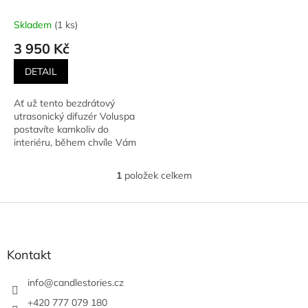
k
difuzér + vzorek vonného
t
oleje Voluspa
VOLUSPA -
Skladem
(1 ks)
ů
bezdrátový USB
3 950 Kč
ultrasonický aroma
difuzér + vzorek vonného
DETAIL
oleje Voluspa
Ať už tento bezdrátový
utrasonický difuzér Voluspa
postavíte kamkoliv do
interiéru, během chvíle Vám
vytvoří obláček voňavé mlhy,...
1
položek celkem
O
v
l
Z
á
á
d
p
a
a
Kontakt
c
t
í
í
info
@
candlestories.cz
p
r
+420 777 079 180