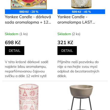
p
r
o
980 Kč
–28 %
599 Kč
–46 %
d
Yankee Candle - dárková
Yankee Candle -
u
sada aromalapma + 12
aromalampa LAST
k
vonných vosků Passport
PARADISE
t
to Holidays
Skladem
(1 ks)
Skladem
(2 ks)
ů
698 Kč
321 Kč
DETAIL
DETAIL
V této krásné dárkové sadě
Přijměte naší pozvánku do
najdete bílou aromalampu,
ráje a nechejte svou mysl
neparfémovanou čajovou
odplout do bezstarostných
svíčku a dále 12 velmi sytě
dálek.
vonících vonných vosků (až 8...