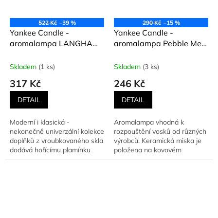
522 Kč
–39 %
290 Kč
–15 %
Yankee Candle -
Yankee Candle -
aromalampa LANGHAM
aromalampa Pebble Melt
METALLIC BAND
SPA BLUE
FACETED
Skladem
(1 ks)
Skladem
(3 ks)
317 Kč
246 Kč
DETAIL
DETAIL
Moderní i klasická -
Aromalampa vhodná k
nekonečně univerzální kolekce
rozpouštění vosků od různých
doplňků z vroubkovaného skla
výrobců. Keramická miska je
dodává hořícímu plamínku
položena na kovovém
lomené světelné efekty....
stojánku se základnou pro
čajovou...