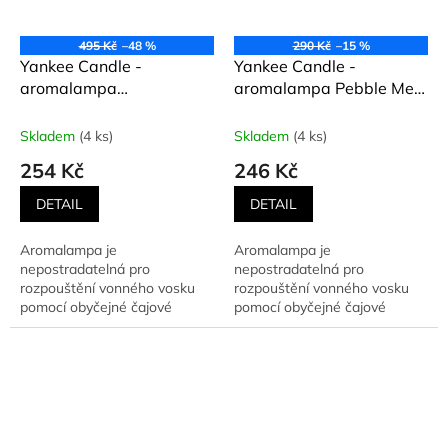
495 Kč
–48 %
290 Kč
–15 %
Yankee Candle -
Yankee Candle -
aromalampa
aromalampa Pebble Melt
SNOWFLAKE FROST
ORION BLUE
Skladem
(4 ks)
Skladem
(4 ks)
254 Kč
246 Kč
DETAIL
DETAIL
Aromalampa je
Aromalampa je
nepostradatelná pro
nepostradatelná pro
rozpouštění vonného vosku
rozpouštění vonného vosku
pomocí obyčejné čajové
pomocí obyčejné čajové
svíčky. Ta je umístěna ve
svíčky. Ta je umístěna ve
spodní části. Vrchní...
spodní části. Vrchní...