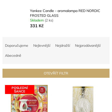
Yankee Candle - aromalampa RED NORDIC
FROSTED GLASS
Skladem
(2 ks)
331 Kč
Ř
a
Doporučujeme
Nejlevnější
Nejdražší
Nejprodávanější
z
e
Abecedně
n
í
p
OTEVŘÍT FILTR
r
o
V
d
POSLEDNÍ
ý
ŠANCE
u
p
k
i
t
s
ů