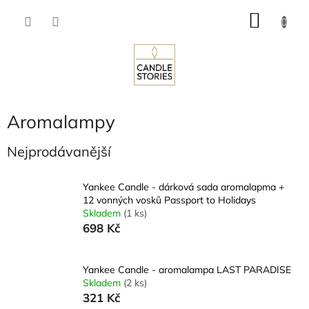
Přejít
NÁKU
na
obsah
KOŠÍK
Aromalampy
Nejprodávanější
Yankee Candle - dárková sada aromalapma +
12 vonných vosků Passport to Holidays
Skladem
(1 ks)
698 Kč
Yankee Candle - aromalampa LAST PARADISE
Skladem
(2 ks)
321 Kč