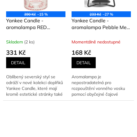
390 Kč
–15 %
233 Kč
–27 %
Yankee Candle -
Yankee Candle -
aromalampa RED
aromalampa Pebble Melt
NORDIC FROSTED
PURE CASHMERE
GLASS
Skladem
(2 ks)
Momentálně nedostupné
331 Kč
168 Kč
DETAIL
DETAIL
Oblíbený severský styl se
Aromalampa je
odráží v nové kolekci doplňků
nepostradatelná pro
Yankee Candle, které mají
rozpouštění vonného vosku
kromě estetické stránky také
pomocí obyčejné čajové
užitečný efekt -...
svíčky. Ta je umístěna ve
spodní části. Vrchní...