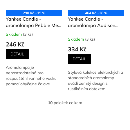
290 Kč
–15 %
464 Kč
–28 %
Yankee Candle -
Yankee Candle -
aromalampa Pebble Melt
aromalampa Addison
GREY LILAC
Patterned Ceramic
Skladem
(3 ks)
Průměrné
Skladem
(3 ks)
hodnocení
246 Kč
produktu
334 Kč
je
DETAIL
5,0
DETAIL
z
Aromalampa je
5
Stylová kolekce elektrických a
nepostradatelná pro
hvězdiček.
standardních aromalamp
rozpouštění vonného vosku
uvádí zemitý design s
pomocí obyčejné čajové
rustikálním dotekem.
svíčky. Ta je umístěna ve
Keramika, ledové sklo,
spodní části. Vrchní...
rafinované...
10
položek celkem
O
v
l
Z
á
á
d
p