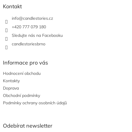
a
a
Kontakt
c
t
í
í
info
@
candlestories.cz
p
r
+420 777 079 180
v
Sledujte nás na Facebooku
k
y
candlestoriesbrno
v
ý
p
Informace pro vás
i
s
Hodnocení obchodu
u
Kontakty
Doprava
Obchodní podmínky
Podmínky ochrany osobních údajů
Odebírat newsletter