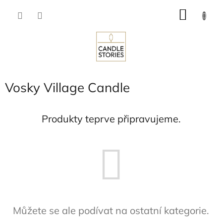
Přejít
NÁKU
na
obsah
KOŠÍK
Vosky Village Candle
Produkty teprve připravujeme.
Můžete se ale podívat na ostatní kategorie.