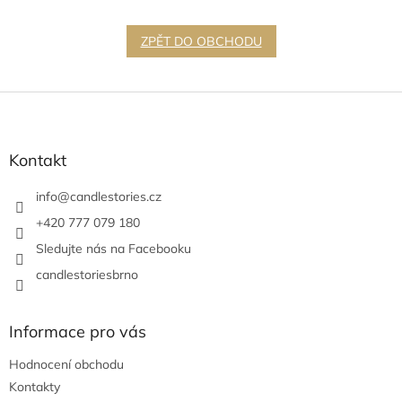
ZPĚT DO OBCHODU
Z
á
p
a
Kontakt
t
í
info
@
candlestories.cz
+420 777 079 180
Sledujte nás na Facebooku
candlestoriesbrno
Informace pro vás
Hodnocení obchodu
Kontakty