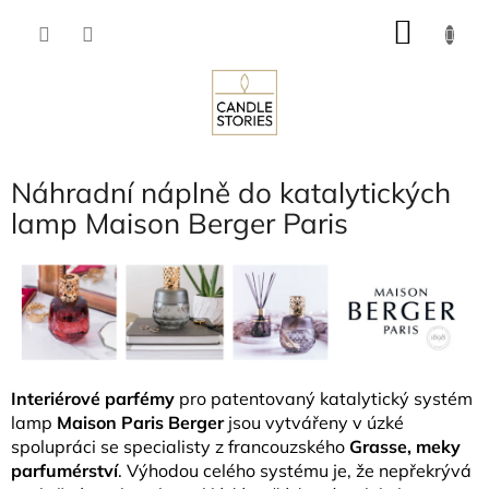
Přejít
NÁKU
na
obsah
KOŠÍK
Náhradní náplně do katalytických
lamp Maison Berger Paris
Interiérové parfémy
pro patentovaný katalytický systém
lamp
Maison Paris Berger
jsou vytvářeny v úzké
spolupráci se specialisty z francouzského
Grasse, meky
parfumérství
. Výhodou celého systému je, že nepřekrývá