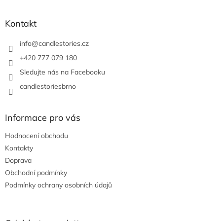
á
p
a
Kontakt
t
í
info
@
candlestories.cz
+420 777 079 180
Sledujte nás na Facebooku
candlestoriesbrno
Informace pro vás
Hodnocení obchodu
Kontakty
Doprava
Obchodní podmínky
Podmínky ochrany osobních údajů