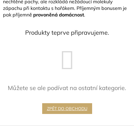
nechtěné pachy, ale rozkládá nežádoucí molekuly
zápachu při kontaktu s hořákem. Příjemným bonusem je
pak příjemně
provoněná domácnost
.
Produkty teprve připravujeme.
Můžete se ale podívat na ostatní kategorie.
ZPĚT DO OBCHODU
Z