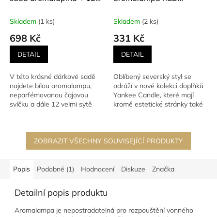
vonných vosků Passport
NORDIC FROSTED
to Holidays
GLASS
Skladem
(1 ks)
Skladem
(2 ks)
698 Kč
331 Kč
DETAIL
DETAIL
V této krásné dárkové sadě
Oblíbený severský styl se
najdete bílou aromalampu,
odráží v nové kolekci doplňků
neparfémovanou čajovou
Yankee Candle, které mají
svíčku a dále 12 velmi sytě
kromě estetické stránky také
vonících vonných vosků (až 8...
užitečný efekt -...
ZOBRAZIT VŠECHNY SOUVISEJÍCÍ PRODUKTY
Popis
Podobné (1)
Hodnocení
Diskuze
Značka
Detailní popis produktu
Aromalampa je nepostradatelná pro rozpouštění vonného