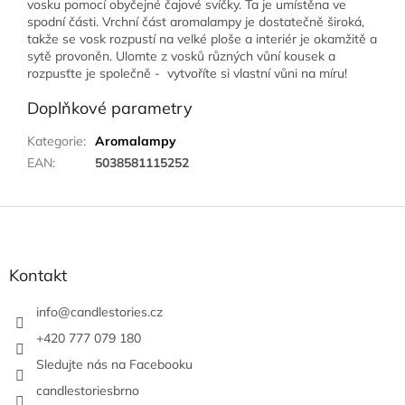
vosku pomocí obyčejné čajové svíčky. Ta je umístěna ve
spodní části. Vrchní část aromalampy je dostatečně široká,
takže se vosk rozpustí na velké ploše a interiér je okamžitě a
sytě provoněn. Ulomte z vosků různých vůní kousek a
rozpusťte je společně - vytvoříte si vlastní vůni na míru!
Doplňkové parametry
Kategorie
:
Aromalampy
EAN
:
5038581115252
Z
á
p
a
Kontakt
t
í
info
@
candlestories.cz
+420 777 079 180
Sledujte nás na Facebooku
candlestoriesbrno