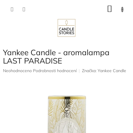
Přejít
NÁKU
na
obsah
KOŠÍK
Yankee Candle - aromalampa
LAST PARADISE
Průměrné
Neohodnoceno
Podrobnosti hodnocení
Značka:
Yankee Candle
hodnocení
produktu
je
0,0
z
5
hvězdiček.