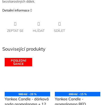
bezstarostných dálek.
Detailní informace
ZEPTAT SE
HLÍDAT
SDÍLET
Související produkty
POSLEDNÍ
ŠANCE
980 Kč
–28 %
390 Kč
–15 %
Yankee Candle - dárková
Yankee Candle -
sada aromalapma + 12
aromalampa RED