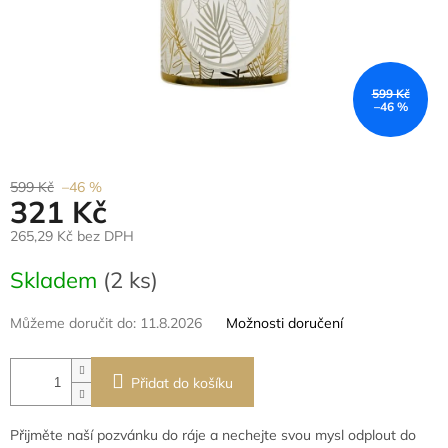
599 Kč
–46 %
599 Kč
–46 %
321 Kč
265,29 Kč bez DPH
Měrná
Skladem
(2 ks)
cena:
Můžeme doručit do:
11.8.2026
Možnosti doručení
Přidat do košíku
Přijměte naší pozvánku do ráje a nechejte svou mysl odplout do