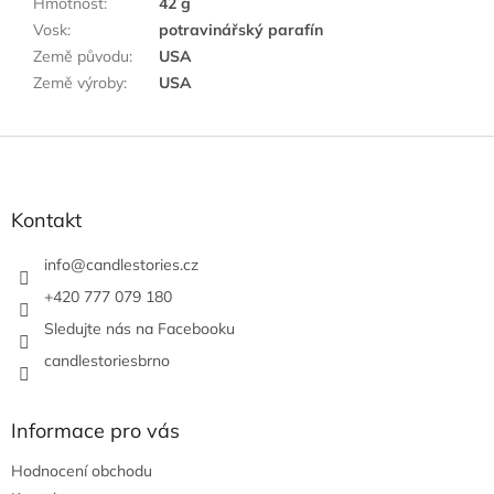
Hmotnost
:
42 g
Vosk
:
potravinářský parafín
Země původu
:
USA
Země výroby
:
USA
Z
á
p
a
Kontakt
t
í
info
@
candlestories.cz
+420 777 079 180
Sledujte nás na Facebooku
candlestoriesbrno
Informace pro vás
Hodnocení obchodu