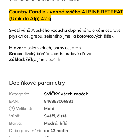
Country Candle - vonná svíčka ALPINE RETREAT
(Únik do Alp) 42 g
Svěží vůně Alpského vzduchu doplněného o vůni cedrové
pryskyřice, grepu, zeleného jmelí a borovicových šišek.
Hlava:
alpský vzduch, borovice, grep
Srdce:
divoký břečťan, cedr, oudové dřevo
Základ:
šišky, jmelí, pačuli
Doplňkové parametry
Kategorie
:
SVÍČKY všech značek
EAN
:
846853066981
?
Velikost
:
Malá
Vůně
:
Svěží, čisté
Barva
:
Modrá, bílá
Doba provonění
:
do 12 hodin