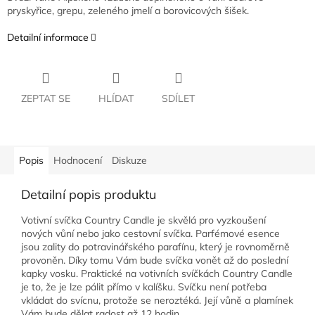
pryskyřice, grepu, zeleného jmelí a borovicových šišek.
Detailní informace
ZEPTAT SE
HLÍDAT
SDÍLET
Popis
Hodnocení
Diskuze
Detailní popis produktu
Votivní svíčka Country Candle je skvělá pro vyzkoušení
nových vůní nebo jako cestovní svíčka. Parfémové esence
jsou zality do potravinářského parafínu, který je rovnoměrně
provoněn. Díky tomu Vám bude svíčka vonět až do poslední
kapky vosku. Praktické na votivních svíčkách Country Candle
je to, že je lze pálit přímo v kalíšku. Svíčku není potřeba
vkládat do svícnu, protože se neroztéká. Její vůně a plamínek
Vám bude dělat radost až 12 hodin.