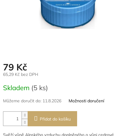
79 Kč
65,29 Kč bez DPH
Měrná
Skladem
(5 ks)
cena:
Můžeme doručit do:
11.8.2026
Možnosti doručení
Přidat do košíku
Svěží vůně Alpského vzduchu doplněného o vůni cedrové