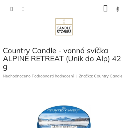
Přejít
NÁKU
na
obsah
KOŠÍK
Country Candle - vonná svíčka
ALPINE RETREAT (Unik do Alp) 42
g
Průměrné
Neohodnoceno
Podrobnosti hodnocení
Značka:
Country Candle
hodnocení
produktu
je
0,0
z
5
hvězdiček.