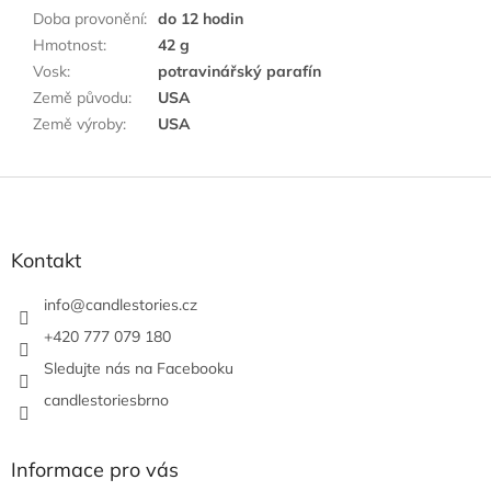
Doba provonění
:
do 12 hodin
Hmotnost
:
42 g
Vosk
:
potravinářský parafín
Země původu
:
USA
Země výroby
:
USA
Z
á
p
a
Kontakt
t
í
info
@
candlestories.cz
+420 777 079 180
Sledujte nás na Facebooku
candlestoriesbrno
Informace pro vás