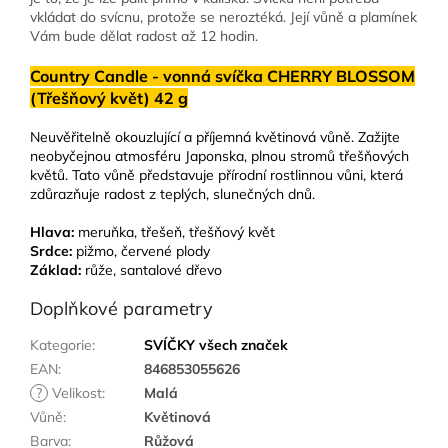
vkládat do svícnu, protože se neroztéká. Její vůně a plamínek
Vám bude dělat radost až 12 hodin.
Country Candle - vonná svíčka CHERRY BLOSSOM
(Třešňový květ) 42 g
Neuvěřitelně okouzlující a příjemná květinová vůně. Zažijte
neobyčejnou atmosféru Japonska, plnou stromů třešňových
květů. Tato vůně představuje přírodní rostlinnou vůni, která
zdůrazňuje radost z teplých, slunečných dnů.
Hlava:
meruňka, třešeň, třešňový květ
Srdce:
pižmo, červené plody
Základ:
růže, santalové dřevo
Doplňkové parametry
Kategorie
:
SVÍČKY všech značek
EAN
:
846853055626
?
Velikost
:
Malá
Vůně
:
Květinová
Barva
:
Růžová