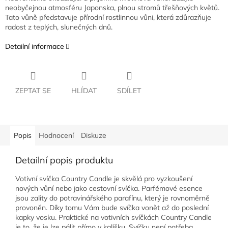
neobyčejnou atmosféru Japonska, plnou stromů třešňových květů.
Tato vůně představuje přírodní rostlinnou vůni, která zdůrazňuje
radost z teplých, slunečných dnů.
Detailní informace
ZEPTAT SE
HLÍDAT
SDÍLET
Popis
Hodnocení
Diskuze
Detailní popis produktu
Votivní svíčka Country Candle je skvělá pro vyzkoušení
nových vůní nebo jako cestovní svíčka. Parfémové esence
jsou zality do potravinářského parafínu, který je rovnoměrně
provoněn. Díky tomu Vám bude svíčka vonět až do poslední
kapky vosku. Praktické na votivních svíčkách Country Candle
je to, že je lze pálit přímo v kalíšku. Svíčku není potřeba