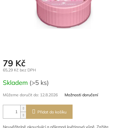
79 Kč
65,29 Kč bez DPH
Měrná
Skladem
(>5 ks)
cena:
Můžeme doručit do:
12.8.2026
Možnosti doručení
Přidat do košíku
Neuvěřitelně okouzlující a příjemná květinová vůně. Zažijte