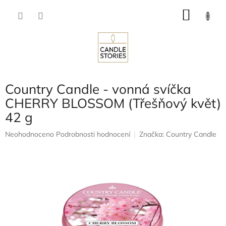
Přejít
NÁKU
na
obsah
KOŠÍK
Country Candle - vonná svíčka
CHERRY BLOSSOM (Třešňový květ)
42 g
Průměrné
Neohodnoceno
Podrobnosti hodnocení
Značka:
Country Candle
hodnocení
produktu
je
0,0
z
5
hvězdiček.