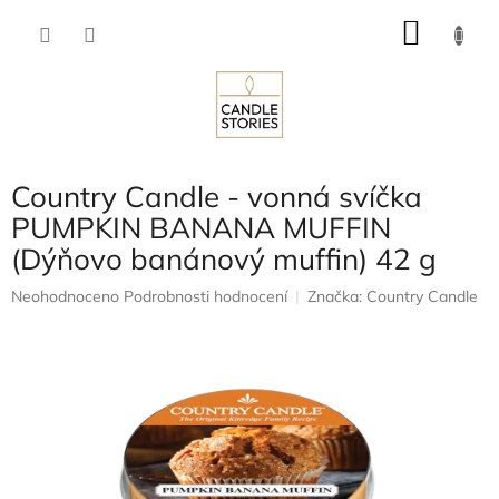
Přejít
NÁKU
na
obsah
KOŠÍK
Country Candle - vonná svíčka
PUMPKIN BANANA MUFFIN
(Dýňovo banánový muffin) 42 g
Průměrné
Neohodnoceno
Podrobnosti hodnocení
Značka:
Country Candle
hodnocení
produktu
je
0,0
z
5
hvězdiček.