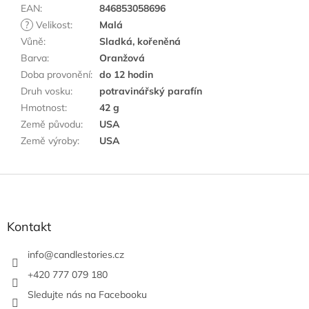
EAN
:
846853058696
?
Velikost
:
Malá
Vůně
:
Sladká, kořeněná
Barva
:
Oranžová
Doba provonění
:
do 12 hodin
Druh vosku
:
potravinářský parafín
Hmotnost
:
42 g
Země původu
:
USA
Země výroby
:
USA
Z
á
p
a
Kontakt
t
í
info
@
candlestories.cz
+420 777 079 180
Sledujte nás na Facebooku