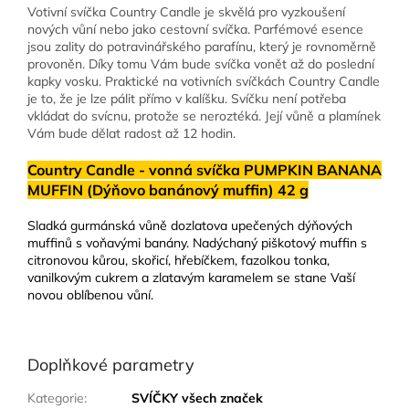
Votivní svíčka Country Candle je skvělá pro vyzkoušení
nových vůní nebo jako cestovní svíčka. Parfémové esence
jsou zality do potravinářského parafínu, který je rovnoměrně
provoněn. Díky tomu Vám bude svíčka vonět až do poslední
kapky vosku. Praktické na votivních svíčkách Country Candle
je to, že je lze pálit přímo v kalíšku. Svíčku není potřeba
vkládat do svícnu, protože se neroztéká. Její vůně a plamínek
Vám bude dělat radost až 12 hodin.
Country Candle - vonná svíčka PUMPKIN BANANA
MUFFIN (Dýňovo banánový muffin) 42 g
Sladká gurmánská vůně dozlatova upečených dýňových
muffinů s voňavými banány. Nadýchaný piškotový muffin s
citronovou kůrou, skořicí, hřebíčkem, fazolkou tonka,
vanilkovým cukrem a zlatavým karamelem se stane Vaší
novou oblíbenou vůní.
Doplňkové parametry
Kategorie
:
SVÍČKY všech značek