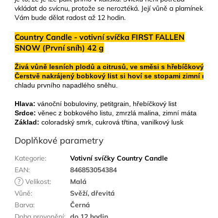
vkládat do svícnu, protože se neroztéká. Její vůně a plamínek
Vám bude dělat radost až 12 hodin.
Country Candle - votivní svíčka FIRST FALLEN
SNOW (První sníh) 42 g
Živá vůně lesních plodů a citrusů, ve směsi s hřebíčkovými li
Čerstvě nakrájený bobkový list si hoví se stopami zimní mát
chladu prvního napadlého sněhu.
Hlava: 
vánoční bobuloviny, petitgrain, hřebíčkový list
Srdce: 
věnec z bobkového listu, zmrzlá malina, zimní máta
Základ: 
coloradský smrk, cukrová třtina, vanilkový lusk
Doplňkové parametry
Kategorie
:
Votivní svíčky Country Candle
EAN
:
846853054384
?
Velikost
:
Malá
Vůně
:
Svěží, dřevitá
Barva
:
Černá
Doba provonění
:
do 12 hodin