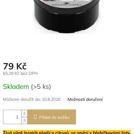
79 Kč
65,29 Kč bez DPH
Měrná
Skladem
(>5 ks)
cena:
Můžeme doručit do:
10.8.2026
Možnosti doručení
Přidat do košíku
Živá vůně lesních plodů a citrusů, ve směsi s hřebíčkovými listy.