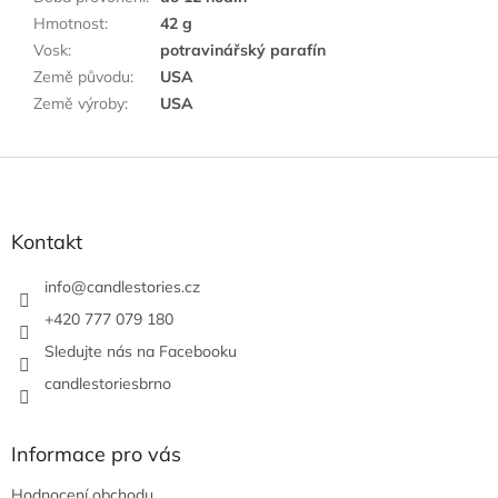
Hmotnost
:
42 g
Vosk
:
potravinářský parafín
Země původu
:
USA
Země výroby
:
USA
Z
á
p
a
Kontakt
t
í
info
@
candlestories.cz
+420 777 079 180
Sledujte nás na Facebooku
candlestoriesbrno
Informace pro vás
Hodnocení obchodu