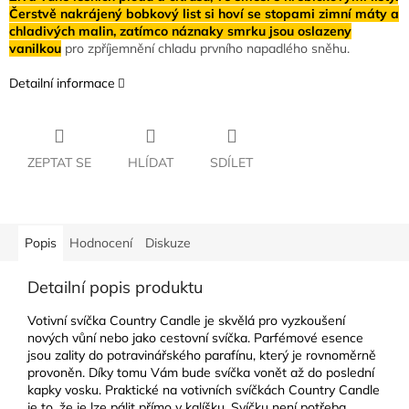
Čerstvě nakrájený bobkový list si hoví se stopami zimní máty a
chladivých malin, zatímco náznaky smrku jsou oslazeny
vanilkou
pro zpříjemnění chladu prvního napadlého sněhu.
Detailní informace
ZEPTAT SE
HLÍDAT
SDÍLET
Popis
Hodnocení
Diskuze
Detailní popis produktu
Votivní svíčka Country Candle je skvělá pro vyzkoušení
nových vůní nebo jako cestovní svíčka. Parfémové esence
jsou zality do potravinářského parafínu, který je rovnoměrně
provoněn. Díky tomu Vám bude svíčka vonět až do poslední
kapky vosku. Praktické na votivních svíčkách Country Candle
je to, že je lze pálit přímo v kalíšku. Svíčku není potřeba