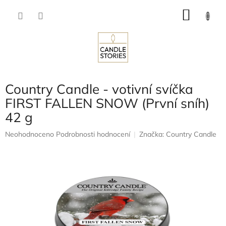
Přejít
NÁKU
na
obsah
KOŠÍK
Country Candle - votivní svíčka
FIRST FALLEN SNOW (První sníh)
42 g
Průměrné
Neohodnoceno
Podrobnosti hodnocení
Značka:
Country Candle
hodnocení
produktu
je
0,0
z
5
hvězdiček.