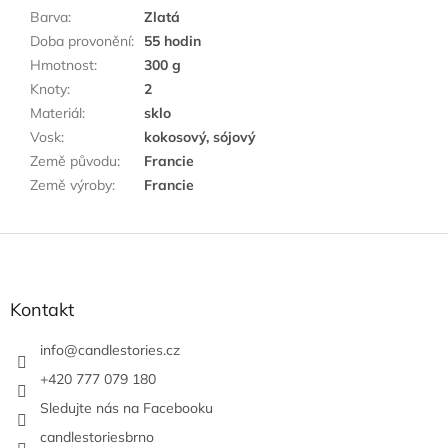
Barva
:
Zlatá
Doba provonění
:
55 hodin
Hmotnost
:
300 g
Knoty
:
2
Materiál
:
sklo
Vosk
:
kokosový, sójový
Země původu
:
Francie
Země výroby
:
Francie
Z
á
p
a
Kontakt
t
í
info
@
candlestories.cz
+420 777 079 180
Sledujte nás na Facebooku
candlestoriesbrno