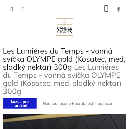
Přejít
NÁKU
na
obsah
KOŠÍK
Les Lumiéres du Temps - vonná
svíčka OLYMPE gold (Kosatec, med,
sladký nektar) 300g
Les Lumiéres
du Temps - vonná svíčka OLYMPE
gold (Kosatec, med, sladký nektar)
300g
Luxus pro
Průměrné
Neohodnoceno
Podrobnosti hodnocení
náročné
hodnocení
produktu
je
0,0