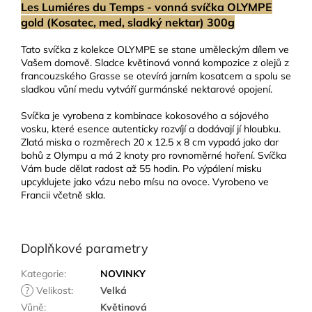
Les Lumiéres du Temps - vonná svíčka OLYMPE
gold (Kosatec, med, sladký nektar) 300g
Tato svíčka z kolekce OLYMPE se stane uměleckým dílem ve
Vašem domově. Sladce květinová vonná kompozice z olejů z
francouzského Grasse se otevírá jarním kosatcem a spolu se
sladkou vůní medu vytváří gurmánské nektarové opojení.
Svíčka je vyrobena z kombinace kokosového a sójového
vosku, které esence autenticky rozvíjí a dodávají jí hloubku.
Zlatá miska o rozměrech 20 x 12.5 x 8 cm vypadá jako dar
bohů z Olympu a má 2 knoty pro rovnoměrné hoření. Svíčka
Vám bude dělat radost až 55 hodin. Po výpálení misku
upcyklujete jako vázu nebo mísu na ovoce. Vyrobeno ve
Francii včetně skla.
Doplňkové parametry
Kategorie
:
NOVINKY
?
Velikost
:
Velká
Vůně
:
Květinová