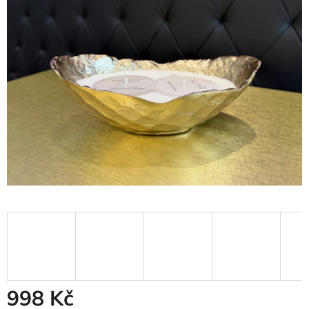
z
5
hvězdiček.
998 Kč