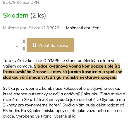
824,79 Kč bez DPH
Měrná
Skladem
(2 ks)
cena:
Můžeme doručit do:
12.8.2026
Možnosti doručení
Přidat do košíku
Tato svíčka z kolekce OLYMPE se stane uměleckým dílem ve
Vašem domově.
Sladce květinová vonná kompozice z olejů z
francouzského Grasse se otevírá jarním kosatcem a spolu se
sladkou vůní medu vytváří gurmánské nektarové opojení.
Svíčka je vyrobena z kombinace kokosového a sójového vosku,
které esence autenticky rozvíjí a dodávají jí hloubku. Zlatá miska o
rozměrech 20 x 12.5 x 8 cm vypadá jako dar bohů z Olympu a má
2 knoty pro rovnoměrné hoření. Svíčka Vám bude dělat radost až
55 hodin. Po výpálení misku upcyklujete jako vázu nebo mísu na
ovoce. Vyrobeno ve Francii včetně skla.