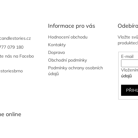
Informace pro vás
Odebíra
Hodnocení obchodu
Vložte sv
candlestories.cz
produktec
Kontakty
777 079 180
Doprava
jte nás na Facebo
E-mail
Obchodní podmínky
Podmínky ochrany osobních
Vložením
estoriesbrno
údajů
údajů
PŘIH
e online