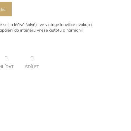
íku
soli a léčivé šalvěje ve vintage lahvičce evokující
apálení do interiéru vnese čistotu a harmonii.
HLÍDAT
SDÍLET