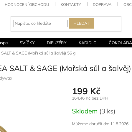
HODNOCENÍ OBCHODU
KONTAKTY
DOPRAVA
OBC
HLEDAT
uspa
SVÍČKY
DIFUZÉRY
KADIDLO
ČOKOLÁDA
SALT & SAGE (Mořská sůl a šalvěj) 56 g
A SALT & SAGE (Mořská sůl a šalvěj)
dywax
199 Kč
164,46 Kč bez DPH
Měrná
Skladem
(3 ks)
cena:
Můžeme doručit do:
11.8.2026