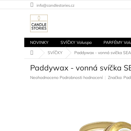
Přejít
info@candlestories.cz
na
obsah
NOVINKY
SVÍČKY Voluspa
PARFÉMY Vol
Domů
SVÍČKY
Paddywax - vonná svíčka SEA 
Paddywax - vonná svíčka SE
Průměrné
Neohodnoceno
Podrobnosti hodnocení
Značka:
Pad
hodnocení
produktu
je
0,0
z
5
hvězdiček.