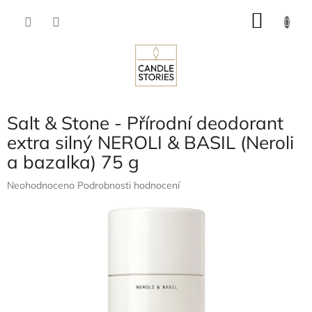
Přejít
NÁKU
na
obsah
KOŠÍK
Salt & Stone - Přírodní deodorant
extra silný NEROLI & BASIL (Neroli
a bazalka) 75 g
Průměrné
Neohodnoceno
Podrobnosti hodnocení
hodnocení
produktu
je
0,0
z
5
hvězdiček.