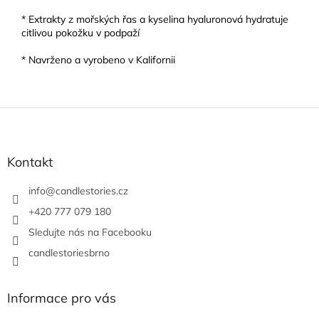
* Extrakty z mořských řas a kyselina hyaluronová hydratuje
citlivou pokožku v podpaží
* Navrženo a vyrobeno v Kalifornii
Z
á
p
a
Kontakt
t
í
info
@
candlestories.cz
+420 777 079 180
Sledujte nás na Facebooku
candlestoriesbrno
Informace pro vás