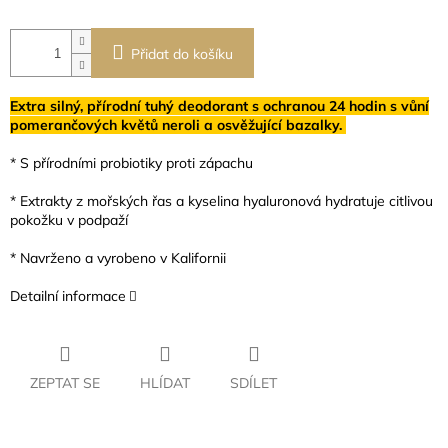
Přidat do košíku
Extra silný, přírodní tuhý deodorant s ochranou 24 hodin s vůní
pomerančových květů neroli a osvěžující bazalky.
* S přírodními probiotiky proti zápachu
* Extrakty z mořských řas a kyselina hyaluronová hydratuje citlivou
pokožku v podpaží
* Navrženo a vyrobeno v Kalifornii
Detailní informace
ZEPTAT SE
HLÍDAT
SDÍLET