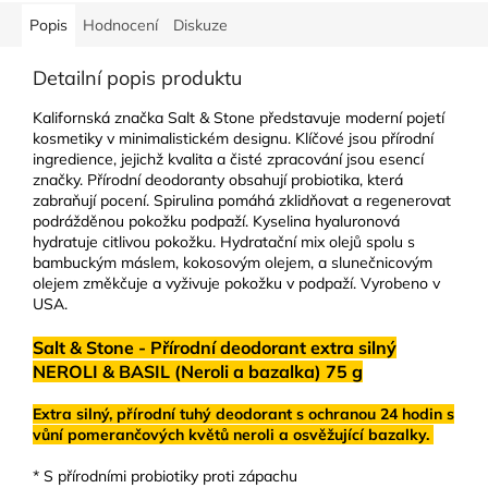
Popis
Hodnocení
Diskuze
Detailní popis produktu
Kalifornská značka Salt & Stone představuje moderní pojetí
kosmetiky v minimalistickém designu. Klíčové jsou přírodní
ingredience, jejichž kvalita a čisté zpracování jsou esencí
značky. Přírodní deodoranty obsahují probiotika, která
zabraňují pocení. Spirulina pomáhá zklidňovat a regenerovat
podrážděnou pokožku podpaží. Kyselina hyaluronová
hydratuje citlivou pokožku. Hydratační mix olejů spolu s
bambuckým máslem, kokosovým olejem, a slunečnicovým
olejem změkčuje a vyživuje pokožku v podpaží. Vyrobeno v
USA.
Salt & Stone - Přírodní deodorant extra silný
NEROLI & BASIL (Neroli a bazalka) 75 g
Extra silný, přírodní tuhý deodorant s ochranou 24 hodin s
vůní pomerančových květů neroli a osvěžující bazalky.
* S přírodními probiotiky proti zápachu