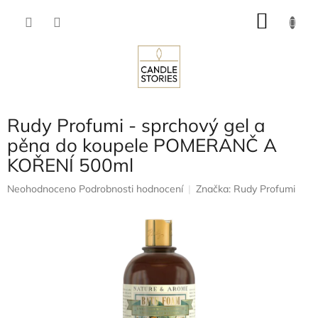
Přejít
NÁKU
na
obsah
KOŠÍK
Rudy Profumi - sprchový gel a
pěna do koupele POMERANČ A
KOŘENÍ 500ml
Průměrné
Neohodnoceno
Podrobnosti hodnocení
Značka:
Rudy Profumi
hodnocení
produktu
je
0,0
z
5
hvězdiček.