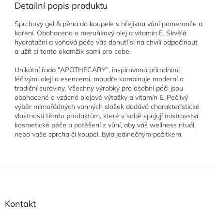
Detailní popis produktu
Sprchový gel & pěna do koupele s hřejivou vůní pomeranče a
koření. Obohaceno o meruňkový olej a vitamín E. Skvělá
hydratační a voňavá péče vás donutí si na chvíli odpočinout
a užít si tento okamžik sami pro sebe.
Unikátní řada "APOTHECARY", inspirovaná přírodními
léčivými oleji a esencemi, moudře kombinuje moderní a
tradiční suroviny. Všechny výrobky pro osobní péči jsou
obohacené o vzácné olejové výtažky a vitamín E. Pečlivý
výběr mimořádných vonných složek dodává charakteristické
vlastnosti těmto produktům, které v sobě spojují mistrovství
kosmetické péče a potěšení z vůní, aby váš wellness rituál,
nebo vaše sprcha či koupel, byla jedinečným požitkem.
Z
á
p
a
Kontakt
t