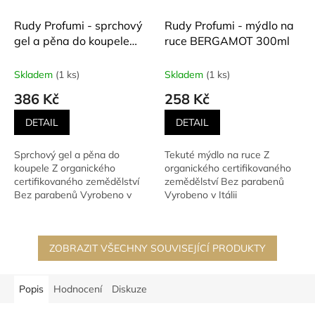
Rudy Profumi - sprchový
Rudy Profumi - mýdlo na
gel a pěna do koupele
ruce BERGAMOT 300ml
LEVANDULE 500ml
Skladem
(1 ks)
Skladem
(1 ks)
386 Kč
258 Kč
DETAIL
DETAIL
Sprchový gel a pěna do
Tekuté mýdlo na ruce Z
koupele Z organického
organického certifikovaného
certifikovaného zemědělství
zemědělství Bez parabenů
Bez parabenů Vyrobeno v
Vyrobeno v Itálii
Itálii
ZOBRAZIT VŠECHNY SOUVISEJÍCÍ PRODUKTY
Popis
Hodnocení
Diskuze