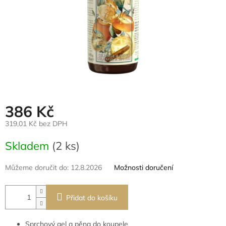
386 Kč
319,01 Kč bez DPH
Měrná
Skladem
(2 ks)
cena:
Můžeme doručit do:
12.8.2026
Možnosti doručení
Přidat do košíku
Sprchový gel a pěna do koupele