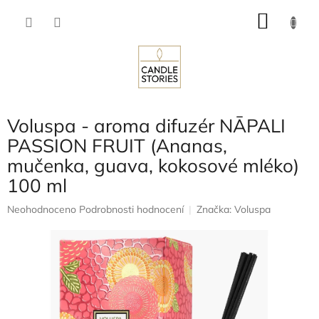
Přejít
NÁKU
na
obsah
KOŠÍK
Voluspa - aroma difuzér NĀPALI
PASSION FRUIT (Ananas,
mučenka, guava, kokosové mléko)
100 ml
Průměrné
Neohodnoceno
Podrobnosti hodnocení
Značka:
Voluspa
hodnocení
produktu
je
0,0
z
5
hvězdiček.