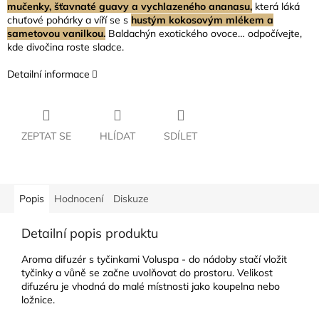
mučenky, šťavnaté guavy a vychlazeného ananasu,
která láká
chuťové pohárky a víří se s
hustým kokosovým mlékem a
sametovou vanilkou.
Baldachýn exotického ovoce… odpočívejte,
kde divočina roste sladce.
Detailní informace
ZEPTAT SE
HLÍDAT
SDÍLET
Popis
Hodnocení
Diskuze
Detailní popis produktu
Aroma difuzér s tyčinkami Voluspa - do nádoby stačí vložit
tyčinky a vůně se začne uvolňovat do prostoru. Velikost
difuzéru je vhodná do malé místnosti jako koupelna nebo
ložnice.