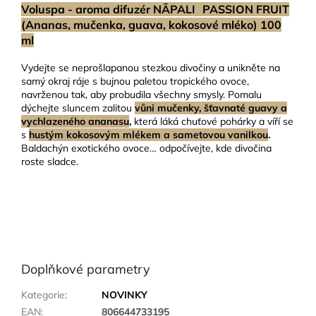
Voluspa - aroma difuzér NĀPALI PASSION FRUIT
(Ananas, mučenka, guava, kokosové mléko) 100
ml
Vydejte se neprošlapanou stezkou divočiny a unikněte na
samý okraj ráje s bujnou paletou tropického ovoce,
navrženou tak, aby probudila všechny smysly. Pomalu
dýchejte sluncem zalitou
vůni mučenky, šťavnaté guavy a
vychlazeného ananasu
,
která láká chuťové pohárky a víří se
s
hustým kokosovým mlékem a sametovou vanilkou
.
Baldachýn exotického ovoce… odpočívejte, kde divočina
roste sladce.
Doplňkové parametry
Kategorie
:
NOVINKY
EAN
:
806644733195