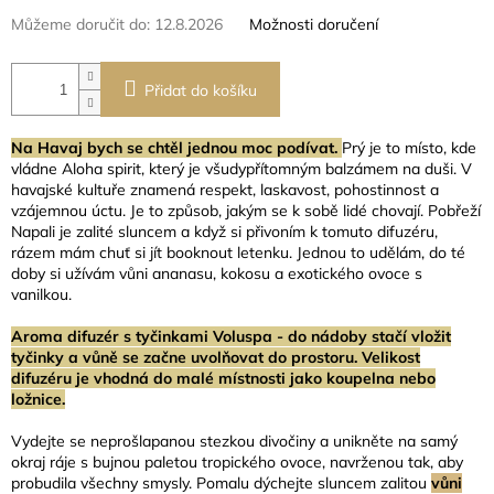
Můžeme doručit do:
12.8.2026
Možnosti doručení
Přidat do košíku
Na Havaj bych se chtěl jednou moc podívat.
Prý je to místo, kde
vládne Aloha spirit, který je všudypřítomným balzámem na duši. V
havajské kultuře znamená respekt, laskavost, pohostinnost a
vzájemnou úctu. Je to způsob, jakým se k sobě lidé chovají. Pobřeží
Napali je zalité sluncem a když si přivoním k tomuto difuzéru,
rázem mám chuť si jít booknout letenku. Jednou to udělám, do té
doby si užívám vůni ananasu, kokosu a exotického ovoce s
vanilkou.
Aroma difuzér s tyčinkami Voluspa - do nádoby stačí vložit
tyčinky a vůně se začne uvolňovat do prostoru. Velikost
difuzéru je vhodná do malé místnosti jako koupelna nebo
ložnice.
Vydejte se neprošlapanou stezkou divočiny a unikněte na samý
okraj ráje s bujnou paletou tropického ovoce, navrženou tak, aby
probudila všechny smysly. Pomalu dýchejte sluncem zalitou
vůni