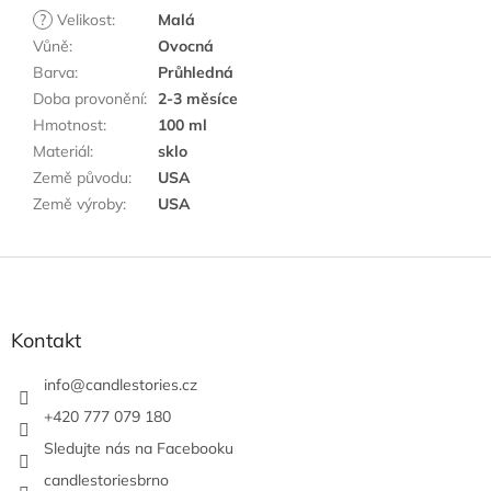
?
Velikost
:
Malá
Vůně
:
Ovocná
Barva
:
Průhledná
Doba provonění
:
2-3 měsíce
Hmotnost
:
100 ml
Materiál
:
sklo
Země původu
:
USA
Země výroby
:
USA
Z
á
p
a
Kontakt
t
í
info
@
candlestories.cz
+420 777 079 180
Sledujte nás na Facebooku
candlestoriesbrno