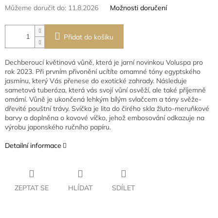
Můžeme doručit do:
11.8.2026
Možnosti doručení
Přidat do košíku
Dechberoucí květinová vůně, která je jarní novinkou Voluspa pro
rok 2023. Při prvním přivonění ucítíte omamné tóny egyptského
jasmínu, který Vás přenese do exotické zahrady. Následuje
sametová tuberóza, která vás svojí vůní osvěží, ale také příjemně
omámí. Vůně je ukončená lehkým bílým svlačcem a tóny svěže-
dřevité pouštní trávy. Svíčka je lita do čirého skla žluto-meruňkové
barvy a doplněna o kovové víčko, jehož embosování odkazuje na
výrobu japonského ručního papíru.
Detailní informace
ZEPTAT SE
HLÍDAT
SDÍLET