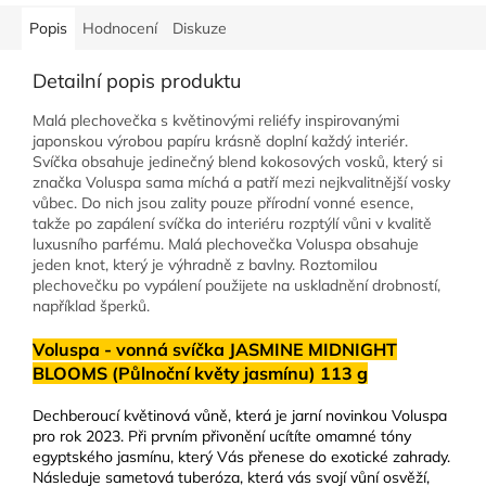
Popis
Hodnocení
Diskuze
Detailní popis produktu
Malá plechovečka s květinovými reliéfy inspirovanými
japonskou výrobou papíru krásně doplní každý interiér.
Svíčka obsahuje jedinečný blend kokosových vosků, který si
značka Voluspa sama míchá a patří mezi nejkvalitnější vosky
vůbec. Do nich jsou zality pouze přírodní vonné esence,
takže po zapálení svíčka do interiéru rozptýlí vůni v kvalitě
luxusního parfému. Malá plechovečka Voluspa obsahuje
jeden knot, který je výhradně z bavlny. Roztomilou
plechovečku po vypálení použijete na uskladnění drobností,
například šperků.
Voluspa - vonná svíčka JASMINE MIDNIGHT
BLOOMS (Půlnoční květy jasmínu) 113 g
Dechberoucí květinová vůně, která je jarní novinkou Voluspa
pro rok 2023. Při prvním přivonění ucítíte omamné tóny
egyptského jasmínu, který Vás přenese do exotické zahrady.
Následuje sametová tuberóza, která vás svojí vůní osvěží,