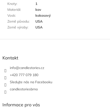
Knoty
:
1
Materiál
:
kov
Vosk
:
kokosový
Země původu
:
USA
Země výroby
:
USA
Z
á
p
a
Kontakt
t
í
info
@
candlestories.cz
+420 777 079 180
Sledujte nás na Facebooku
candlestoriesbrno
Informace pro vás