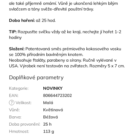
ale také příjemně omámí. Vůně je ukončená lehkým bílým
svlačcem a tóny svěže-dřevité pouštní trávy.
Doba hoření:
až 25 hod.
TIP:
Rozpusťte svíčku vždy až ke kraji, nechejte jí hořet 1-2
hodiny
Složení:
Patentovaná směs prémiového kokosového vosku
se 100% přírodním bavlněným knotem.
Neobsahuje ftaláty, parabeny a sírany. Ručně vylévané v
USA. Výrobek není testován na zvířatech. Rozměry 5 x 7 cm.
Doplňkové parametry
Kategorie
:
NOVINKY
EAN
:
806644723202
?
Velikost
:
Malá
Vůně
:
Květinová
Barva
:
Béžová
Doba provonění
:
25 h
Hmotnost
:
113 g