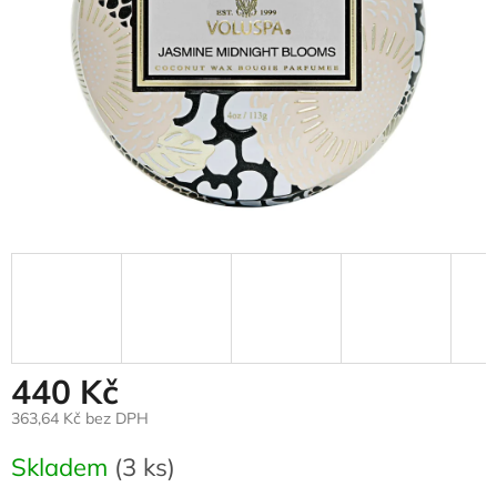
440 Kč
363,64 Kč bez DPH
Měrná
Skladem
(3 ks)
cena: