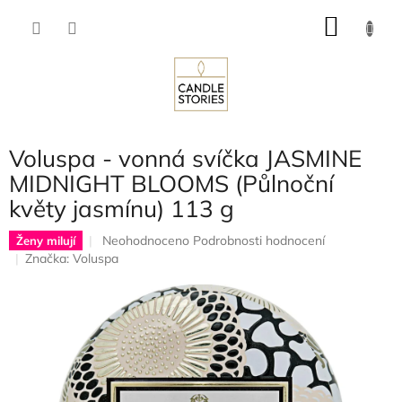
Přejít
NÁKU
na
obsah
KOŠÍK
Voluspa - vonná svíčka JASMINE
MIDNIGHT BLOOMS (Půlnoční
květy jasmínu) 113 g
Průměrné
Neohodnoceno
Podrobnosti hodnocení
Ženy milují
hodnocení
Značka:
Voluspa
produktu
je
0,0
z
5
hvězdiček.