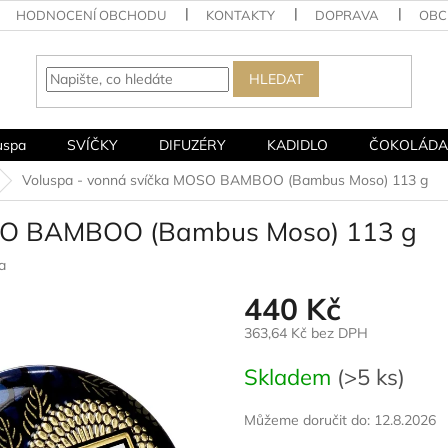
HODNOCENÍ OBCHODU
KONTAKTY
DOPRAVA
OBC
HLEDAT
uspa
SVÍČKY
DIFUZÉRY
KADIDLO
ČOKOLÁDA
Voluspa - vonná svíčka MOSO BAMBOO (Bambus Moso) 113 g
OSO BAMBOO (Bambus Moso) 113 g
a
440 Kč
363,64 Kč bez DPH
Měrná
Skladem
(>5 ks)
cena:
Můžeme doručit do:
12.8.2026