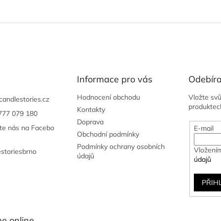
Informace pro vás
Odebíra
Hodnocení obchodu
Vložte sv
candlestories.cz
produktec
Kontakty
777 079 180
Doprava
jte nás na Facebo
E-mail
Obchodní podmínky
Podmínky ochrany osobních
Vložením
estoriesbrno
údajů
údajů
PŘIH
e online