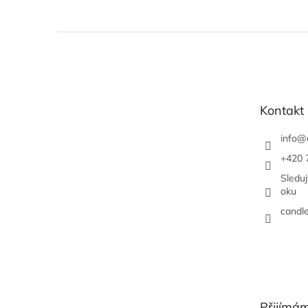
Z
á
p
a
t
Kontakt
í
info
@
+420 
Sledu
oku
candl
Přijímám