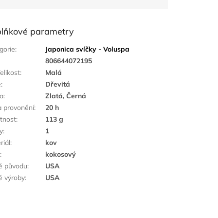
lňkové parametry
gorie
:
Japonica svíčky - Voluspa
:
806644072195
elikost
:
Malá
ě
:
Dřevitá
a
:
Zlatá, Černá
 provonění
:
20 h
tnost
:
113 g
y
:
1
riál
:
kov
k
:
kokosový
ě původu
:
USA
 výroby
:
USA