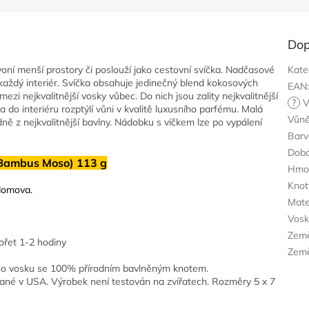
Dop
oní menší prostory či poslouží jako cestovní svíčka. Nadčasové
Kate
každý interiér.
Svíčka obsahuje jedinečný blend kokosových
EAN
zi nejkvalitnější vosky vůbec. Do nich jsou zality nejkvalitnější
?
V
 do interiéru rozptýlí vůni v kvalitě luxusního parfému. Malá
Vůn
ně z nejkvalitnější bavlny.
Nádobku s víčkem lze po vypálení
Barv
Doba
Bambus Moso) 113 g
Hmo
Knot
 domova.
Mate
Vos
Zem
hořet 1-2 hodiny
Země
 vosku se 100% přírodním bavlněným knotem.
vané v USA. Výrobek není testován na zvířatech. Rozměry 5 x 7