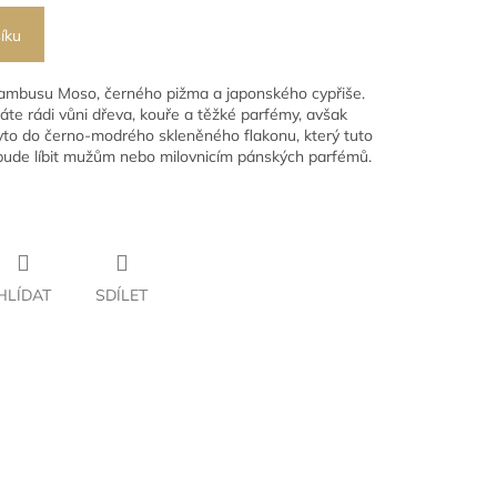
íku
bambusu Moso, černého pižma a japonského cypřiše.
áte rádi vůni dřeva, kouře a těžké parfémy, avšak
ryto do černo-modrého skleněného flakonu, který tuto
ude líbit mužům nebo milovnicím pánských parfémů.
HLÍDAT
SDÍLET