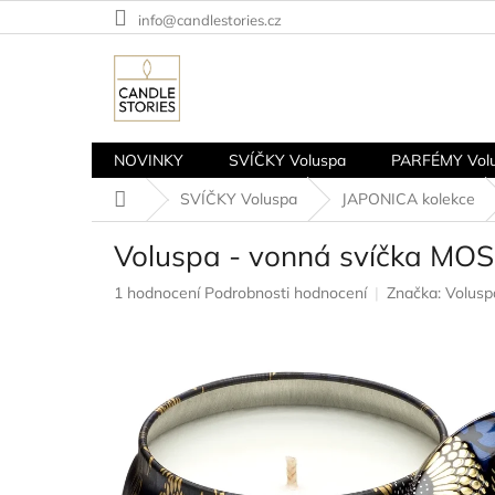
Přejít
info@candlestories.cz
na
obsah
NOVINKY
SVÍČKY Voluspa
PARFÉMY Vol
Domů
SVÍČKY Voluspa
JAPONICA kolekce
Voluspa - vonná svíčka M
Průměrné
1 hodnocení
Podrobnosti hodnocení
Značka:
Volusp
hodnocení
produktu
je
5,0
z
5
hvězdiček.