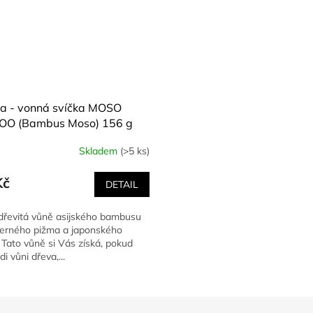
a - vonná svíčka MOSO
O (Bambus Moso) 156 g
Skladem
(>5 ks)
Kč
DETAIL
řevitá vůně asijského bambusu
erného pižma a japonského
. Tato vůně si Vás získá, pokud
i vůni dřeva,...