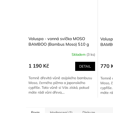
Voluspa - vonná svíčka MOSO
Volusp
BAMBOO (Bambus Moso) 510 g
BAMBO
Skladem
(3 ks)
Průměrné
hodnocení
produktu
1 190 Kč
770 
DETAIL
je
5,0
Temně dřevitá vůně asijského bambusu
Temně d
z
Moso, černého pižma a japonského
Moso, č
5
cypřiše. Tato vůně si Vás získá, pokud
cypřiše
hvězdiček.
máte rádi vůni dřeva,...
máte rád
Popis
Hodnocení (1)
Diskuze