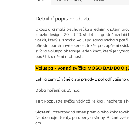
Detailní popis produktu
Okouzlující malá plechovečka s jedním knotem prov
kouzlo designu 20. let 20. století elegantně ozdobí 
vosků, který si značka Voluspa sama míchá a patří me
přírodní parfémové esence, takže po zapálení svíčka
svíčka Voluspa obsahuje jeden knot, který je výhrad
použít k uložení drobností.
Voluspa - vonná svíčka MOSO BAMBOO (
Lehká zemitá vůně čisté přírody z pohodlí vašeho
Doba hoření:
až 25 hod.
TIP:
Rozpusťte svíčku vždy až ke kraji, nechejte jí 
Složení:
Patentovaná směs prémiového kokosového
Neobsahuje ftaláty, parabeny a sírany. Ručně vylé
cm.