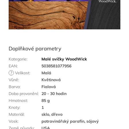
Doplňkové parametry
Kategorie
:
Malé svíčky WoodWick
EAN
:
5038581077956
?
Velikost
:
Malá
Vůně
:
Květinová
Barva
:
Fialová
Doba provonění
:
20 - 30 hodin
Hmotnost
:
85 g
Knoty
:
1
Materiál
:
sklo, dřevo
Vosk
:
potravinářský parafín, sójový
Země původu
:
USA