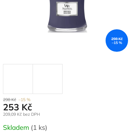
298 Kč
–15 %
298 Kč
–15 %
253 Kč
209,09 Kč bez DPH
Měrná
Skladem
(1 ks)
cena: