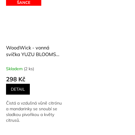
ŠANCE
WoodWick - vonná
svíčka YUZU BLOOMS
(Květy Yuzu) 85 g
Skladem
(2 ks)
298 Kč
DETAIL
Čistá a vzdušná vůně citrónu
a mandarinky se snoubí se
sladkou pivoňkou a květy
citrusů.