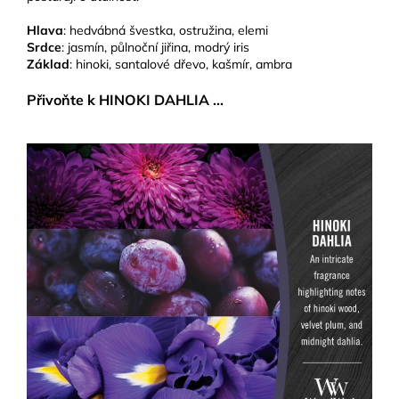
Hlava
: hedvábná švestka, ostružina, elemi
Srdce
: jasmín, půlnoční jiřina, modrý iris
Základ
: hinoki, santalové dřevo, kašmír, ambra
Přivoňte k HINOKI DAHLIA ...