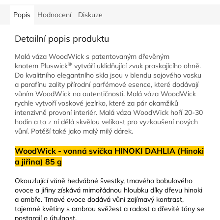
Popis
Hodnocení
Diskuze
Detailní popis produktu
Malá váza WoodWick s patentovaným dřevěným
®
knotem Pluswick
vytváří uklidňující zvuk praskajícího ohně.
Do kvalitního elegantního skla jsou v blendu sojového vosku
a parafínu zality přírodní parfémové esence, které dodávají
vůním WoodWick na autentičnosti. Malá váza WoodWick
rychle vytvoří voskové jezírko, které za pár okamžiků
intenzivně provoní interiér. Malá váza WoodWick hoří 20-30
hodin a to z ní dělá skvělou velikost pro vyzkoušení nových
vůní. Potěší také jako malý milý dárek.
WoodWick - vonná svíčka HINOKI DAHLIA (Hinoki
a jiřina) 85 g
Okouzlující vůně hedvábné švestky, tmavého bobulového
ovoce a jiřiny získává mimořádnou hloubku díky dřevu hinoki
a ambře. Tmavé ovoce dodává vůni zajímavý kontrast,
tajemné květiny s ambrou svěžest a radost a dřevité tóny se
postarají o útulnost.