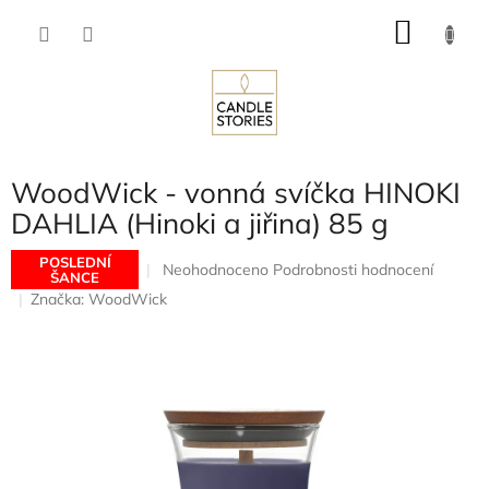
Přejít
NÁKU
na
obsah
KOŠÍK
WoodWick - vonná svíčka HINOKI
DAHLIA (Hinoki a jiřina) 85 g
POSLEDNÍ
Průměrné
Neohodnoceno
Podrobnosti hodnocení
ŠANCE
hodnocení
Značka:
WoodWick
produktu
je
0,0
z
5
hvězdiček.