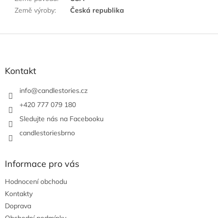
Země výroby
:
Česká republika
Z
á
p
a
Kontakt
t
í
info
@
candlestories.cz
+420 777 079 180
Sledujte nás na Facebooku
candlestoriesbrno
Informace pro vás
Hodnocení obchodu
Kontakty
Doprava
Obchodní podmínky