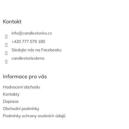
Z
á
p
a
Kontakt
t
í
info
@
candlestories.cz
+420 777 079 180
Sledujte nás na Facebooku
candlestoriesbrno
Informace pro vás
Hodnocení obchodu
Kontakty
Doprava
Obchodní podmínky
Podmínky ochrany osobních údajů