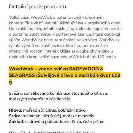
Detailní popis produktu
Velká váza WoodWick s patentovaným dřevěným
®
knotem Pluswick
vytváří uklidňující zvuk praskajícího ohně.
Do kvalitního elegantního skla jsou v blendu sojového vosku
a parafínu zality přírodní parfémové esence, které dodávají
vůním WoodWick na autentičnosti. Velká váza WoodWick
rychle vytvoří voskové jezírko, které za pár okamžiků
intenzivně provoní interiér. Užijte si dlouhé chvíle jako u
rodinného krbu, velká váza WoodWick hoří až 120 hodin.
WoodWick - vonná svíčka SAGEWOOD &
SEAGRASS (Šalvějové dřevo a mořská tráva) 609
g
Svěží a sofistikovaná kombinace šťavnatého citrusu,
mořských minerálů a bílé šalvěje.
Hlava
: mořská sůl, citrus, pobřežní tráva
Srdce
: rozmarýn, bílá šalvěj, mořské minerály
Základ
: cedrové a palisandrové dřevo, čisté pižmo