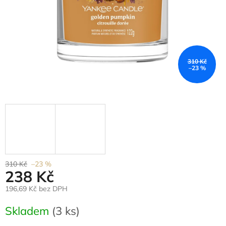
310 Kč
–23 %
310 Kč
–23 %
238 Kč
196,69 Kč bez DPH
Měrná
Skladem
(3 ks)
cena: