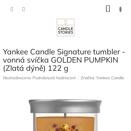
Přejít
NÁKU
na
obsah
KOŠÍK
Yankee Candle Signature tumbler -
vonná svíčka GOLDEN PUMPKIN
(Zlatá dýně) 122 g
Průměrné
Neohodnoceno
Podrobnosti hodnocení
Značka:
Yankee Candle
hodnocení
produktu
je
0,0
z
5
hvězdiček.