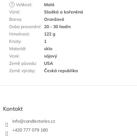
?
Velikost
:
Malá
Vůně
:
Sladká a kořeněná
Barva
:
Oranžová
Doba provonění
:
20 - 30 hodin
Hmotnost
:
122 g
Knoty
:
1
Materiál
:
sklo
Vosk
:
sójový
Země původu
:
USA
Země výroby
:
Česká republika
Z
á
p
a
Kontakt
t
í
info
@
candlestories.cz
+420 777 079 180