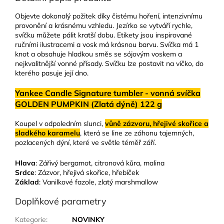
Objevte dokonalý požitek díky čistému hoření, intenzivnímu
provonění a krásnému vzhledu. Jezírko se vytváří rychle,
svíčku můžete pálit kratší dobu. Etikety jsou inspirované
ručními ilustracemi a vosk má krásnou barvu. Svíčka má 1
knot a obsahuje hladkou směs se sójovým voskem a
nejkvalitnější vonné přísady. Svíčku lze postavit na víčko, do
kterého pasuje její dno.
Yankee Candle Signature tumbler - vonná svíčka
GOLDEN PUMPKIN (Zlatá dýně) 122 g
Koupel v odpoledním slunci,
vůně zázvoru, hřejivé skořice a
sladkého karamelu
, která se line ze záhonu tajemných,
pozlacených dýní, které ve světle téměř září.
Hlava
: Zářivý bergamot, citronová kůra, malina
Srdce
: Zázvor, hřejivá skořice, hřebíček
Základ
: Vanilkové fazole, zlatý marshmallow
Doplňkové parametry
Kategorie
:
NOVINKY